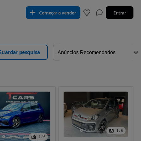
Começar a vender
Entrar
Guardar pesquisa
1
/
6
1
/
6