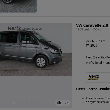
VW Caravelle 2.0
1968 cm3 • 150 cv
66 367 km
2023
Faro (Sé e São Pe
Profissional • Par
Hertz Carros Usado
Financiamento
Chap
Seguro automóvel
1
/
6