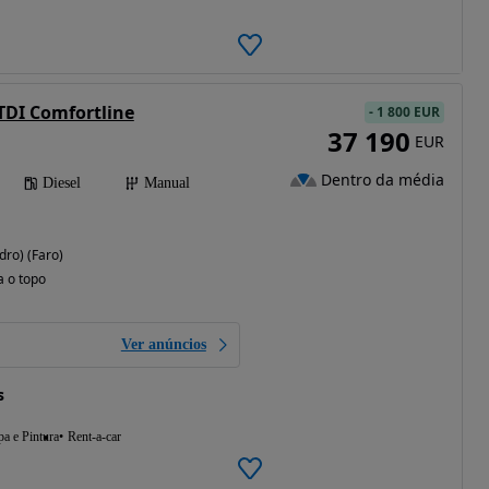
 TDI Comfortline
-
1 800 EUR
37 190
EUR
Dentro da média
Diesel
Manual
dro) (Faro)
a o topo
Ver anúncios
s
a e Pintura
Rent-a-car