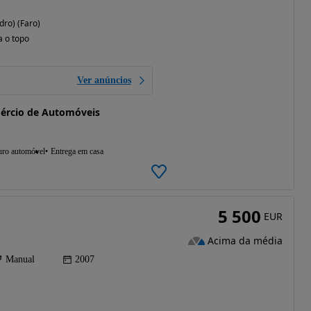
dro) (Faro)
a o topo
Ver anúncios
mércio de Automóveis
uro automóvel
Entrega em casa
5 500
EUR
Acima da média
Manual
2007