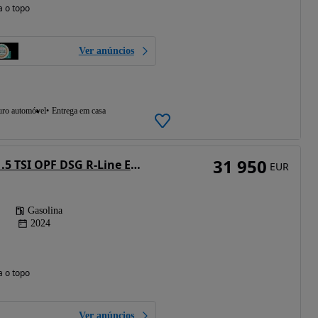
a o topo
Ver anúncios
uro automóvel
Entrega em casa
31 950
VW T-Roc Cabrio 1.5 TSI OPF DSG R-Line Edition Black
EUR
Gasolina
2024
a o topo
Ver anúncios