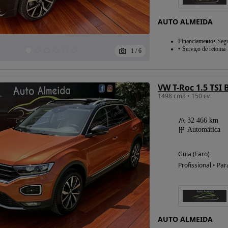
AUTO ALMEIDA
Financiamento
Seg
Serviço de retoma
1
/
6
VW T-Roc 1.5 TSI
1498 cm3 • 150 cv
32 466 km
Automática
Guia (Faro)
Profissional • Par
AUTO ALMEIDA