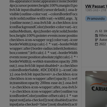
1395 cm3 • 218 
Promovido
61 1
Híbri
Autom
2022