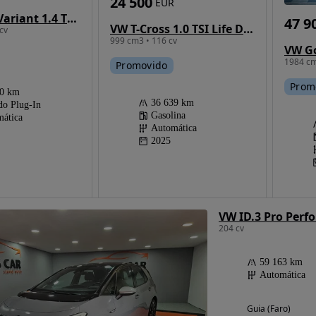
24 500
EUR
VW Passat Variant 1.4 TSI GTE Plug-in
47 9
VW T-Cross 1.0 TSI Life DSG
cv
999 cm3 • 116 cv
VW Go
1984 cm
Promovido
Prom
00 km
36 639 km
do Plug-In
Gasolina
ática
Automática
2025
VW ID.3 Pro Perf
204 cv
59 163 km
Automática
Guia (Faro)