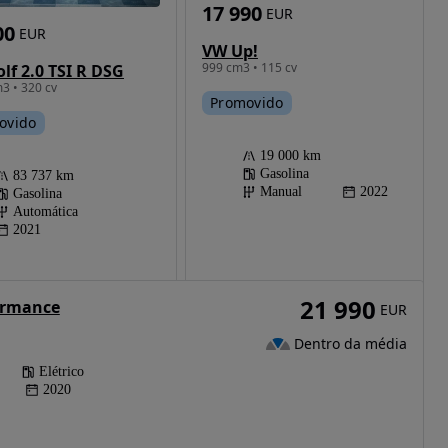
17 990
EUR
00
EUR
VW Up!
999 cm3 • 115 cv
lf 2.0 TSI R DSG
3 • 320 cv
Promovido
ovido
19 000 km
Gasolina
83 737 km
Manual
2022
Gasolina
Automática
2021
21 990
ormance
EUR
Dentro da média
Elétrico
2020