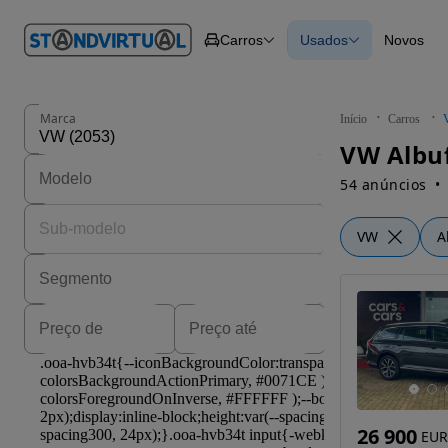
O nº 1
Carros
Usados
Novos
em
Carros
Carros
Comerciais
Todos os carros
Motos
Carros elétricos
Barcos
Carros com financ
Autocaravanas
Novos
Marca
Início
Carros
Pesados
VW Albuf
54 anúncios
VW
A
26 900
EUR