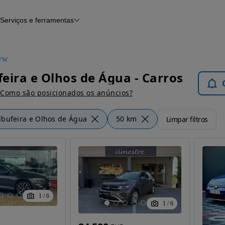
Serviços e ferramentas
Financiamento
Avaliar o meu carro
iamento
Serviço de check-up
Histórico do veículo
VW
Notícias e artigos
eira e Olhos de Água - Carros
Como são posicionados os anúncios?
lbufeira e Olhos de Água
50 km
Limpar filtros
1
/
6
1
/
6