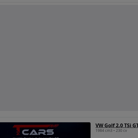
VW Golf 2.0 TSi 
1984 cm3 • 230 cv