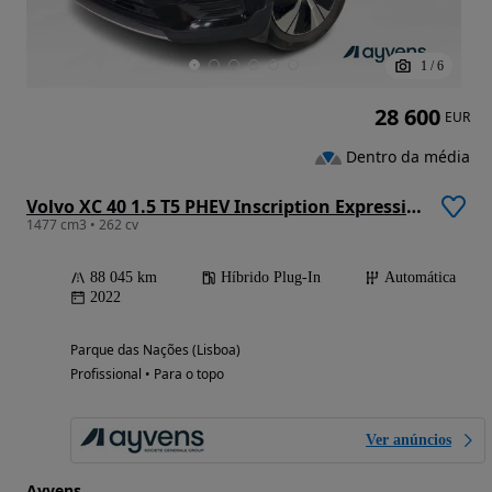
1
/
6
28 600
EUR
Dentro da média
Volvo XC 40 1.5 T5 PHEV Inscription Expression
1477 cm3 • 262 cv
88 045 km
Híbrido Plug-In
Automática
2022
Parque das Nações (Lisboa)
Profissional • Para o topo
Ver anúncios
Ayvens