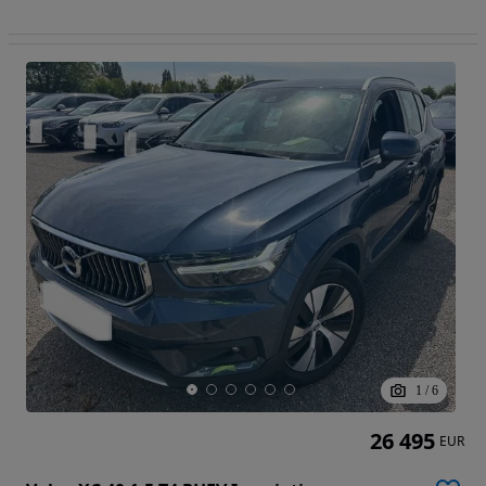
1
/
6
26 495
EUR