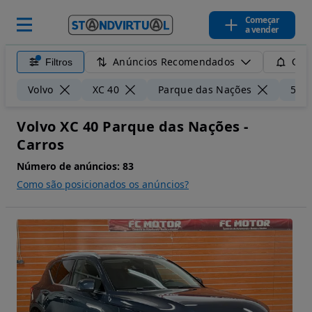
Começar
a vender
Anúncios Recomendados
Filtros
Guar
Volvo
XC 40
Parque das Nações
50 
Volvo XC 40 Parque das Nações -
Carros
Número de anúncios:
83
Como são posicionados os anúncios?