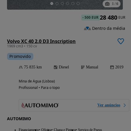
1
/
6
28 480
-
500 EUR
EUR
Dentro da média
Volvo XC 40 2.0 D3 Inscription
1969 cm3 • 150 cv
Promovido
75 835 km
Diesel
Manual
2019
Mina de Água (Lisboa)
Profissional • Para o topo
Ver anúncios
AUTOMIMO
Financiamento
Oficina
Chapa e Pintura
Serviço de Pneus