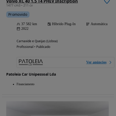
Volvo XC 40 1.5 T4 PHEV Inscription
1477 cm3 • 211 cv
Promovido
37 582 km
Híbrido Plug-In
Automática
2022
Carnaxide e Queijas (Lisboa)
Profissional • Publicado
Ver anúncios
Patoleia Car Unipessoal Lda
Financiamento