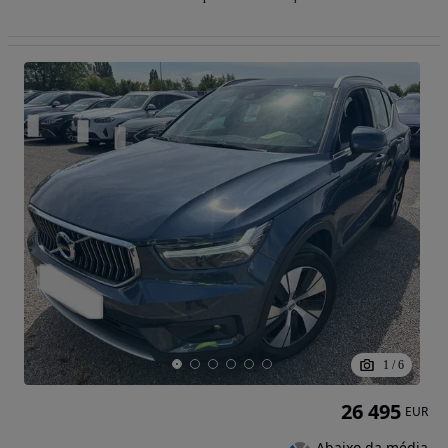
1
/
6
26 495
EUR
Abaixo da média