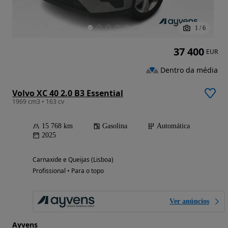
1
/
6
37 400
EUR
Dentro da média
Volvo XC 40 2.0 B3 Essential
1969 cm3 • 163 cv
15 768 km
Gasolina
Automática
2025
Carnaxide e Queijas (Lisboa)
Profissional • Para o topo
Ver anúncios
Ayvens