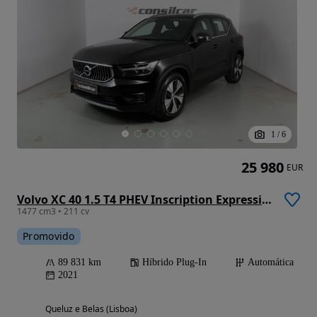
1
/
6
25 980
EUR
Volvo XC 40 1.5 T4 PHEV Inscription Expression
1477 cm3 • 211 cv
Promovido
89 831 km
Híbrido Plug-In
Automática
2021
Queluz e Belas (Lisboa)