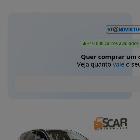
~10 000 carros avaliados
Quer comprar um c
Veja quanto
vale
o seu