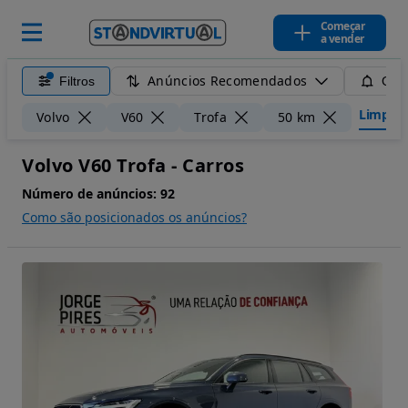
Começar
a vender
Anúncios Recomendados
Filtros
Guar
Limpar f
Volvo
V60
Trofa
50 km
Volvo V60 Trofa - Carros
Número de anúncios:
92
Como são posicionados os anúncios?