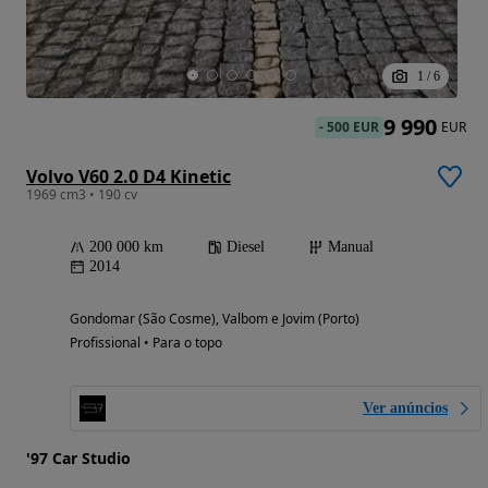
1
/
6
9 990
-
500 EUR
EUR
Volvo V60 2.0 D4 Kinetic
1969 cm3 • 190 cv
200 000 km
Diesel
Manual
2014
Gondomar (São Cosme), Valbom e Jovim (Porto)
Profissional • Para o topo
Ver anúncios
'97 Car Studio