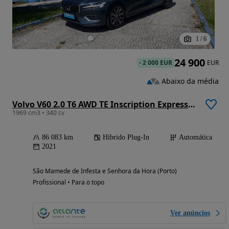
1
/
6
24 900
-
2 000 EUR
EUR
Abaixo da média
Volvo V60 2.0 T6 AWD TE Inscription Expression
1969 cm3 • 340 cv
86 083 km
Híbrido Plug-In
Automática
2021
São Mamede de Infesta e Senhora da Hora (Porto)
Profissional • Para o topo
Ver anúncios