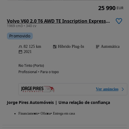
25 990
EUR
Volvo V60 2.0 T6 AWD TE Inscription Expression
1969 cm3 • 340 cv
Promovido
82 125 km
Híbrido Plug-In
Automática
2021
Rio Tinto (Porto)
Profissional • Para o topo
Ver anúncios
Jorge Pires Automóveis | Uma relação de confiança
Financiamento
Oficina
Entrega em casa