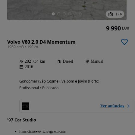
1
/
6
9 990
EUR
Volvo V60 2.0 D4 Momentum
1969 cm3 • 190 cv
202 734 km
Diesel
Manual
2016
Gondomar (São Cosme), Valbom e Jovim (Porto)
Profissional • Publicado
Ver anúncios
'97 Car Studio
Financiamento
Entrega em casa