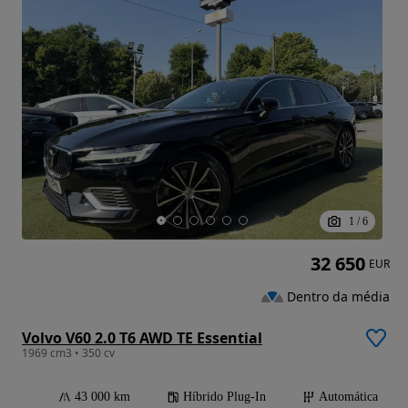
1
/
6
32 650
EUR
Dentro da média
Volvo V60 2.0 T6 AWD TE Essential
1969 cm3 • 350 cv
43 000 km
Híbrido Plug-In
Automática