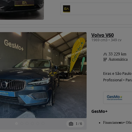
Possibilidade de
financiamento
Volvo V60
1969 cm3 • 349 cv
33 229 km
Automática
Eiras e São Paulo
Profissional • Par
GesMo+
Financiamento
Ofic
1
/
6