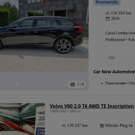
Promovido
156 920 km
2016
Casal Comba (Ave
Profissional • Pub
Car Now Automóve
Financiamento
Ofic
1
/
6
Volvo V60 2.0 T6 AWD TE Inscription
1969 cm3 • 340 cv
139 247 km
Híbrido Plug-In