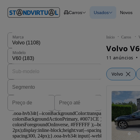
O nº 1
Carros
Usados
Novos
em
Carros
Carros
Comerciais
Todos os carros
Motos
Carros elétricos
Barcos
Carros com financ
Autocaravanas
Novos
Marca
Início
Carros
Pesados
Volvo V6
Modelo
11 anúncios
Volvo