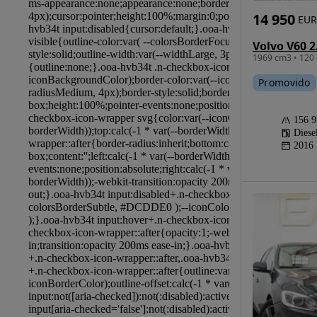
14 950
EUR
1969 cm3 • 120 
Promovido
156 
Diese
2016