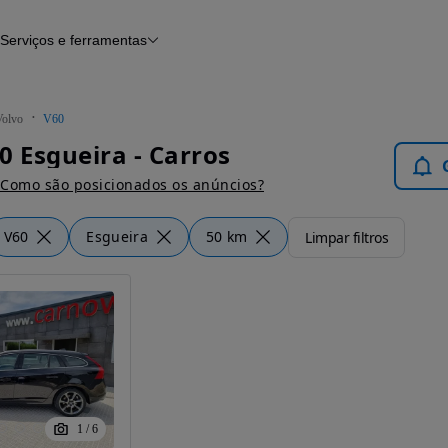
Serviços e ferramentas
Financiamento
Avaliar o meu carro
iamento
Serviço de check-up
Histórico do veículo
Volvo
V60
Notícias e artigos
0 Esgueira - Carros
Como são posicionados os anúncios?
V60
Esgueira
50 km
Limpar filtros
1
/
6