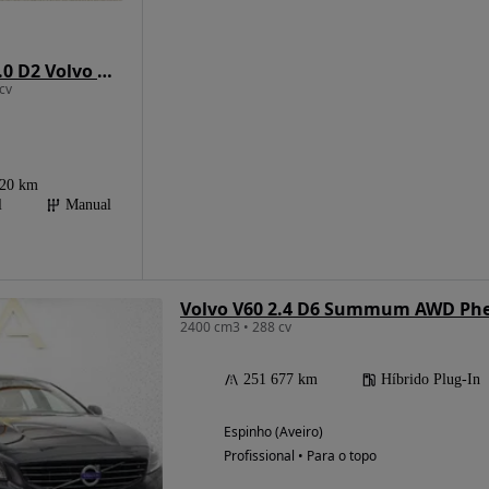
Volvo V60 2.0 D2 Volvo Ocean Race
cv
920 km
l
Manual
Volvo V60 2.4 D6 Summum AWD Ph
2400 cm3 • 288 cv
251 677 km
Híbrido Plug-In
Espinho (Aveiro)
Profissional • Para o topo