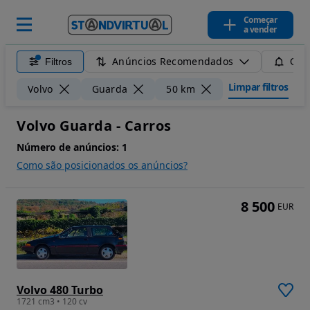
Começar
a vender
Anúncios Recomendados
Filtros
Guar
Limpar filtros
Volvo
Guarda
50 km
Volvo Guarda - Carros
Número de anúncios:
1
Como são posicionados os anúncios?
8 500
EUR
Volvo 480 Turbo
1721 cm3 • 120 cv