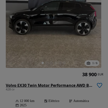
1
/
6
38 900
EUR
Volvo EX30 Twin Motor Performance AWD Black Edition Ultra
428 cv
12 000 km
Elétrico
Automática
2025