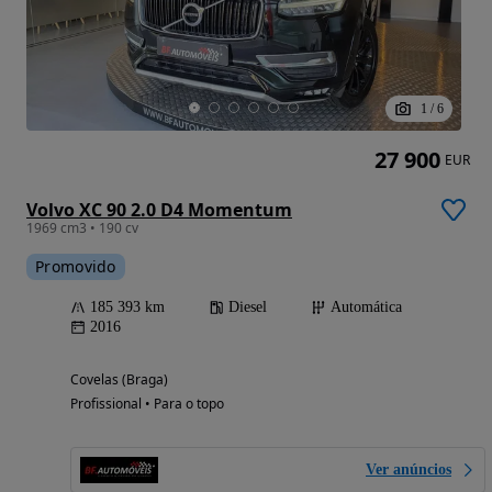
1
/
6
27 900
EUR
Volvo XC 90 2.0 D4 Momentum
1969 cm3 • 190 cv
Promovido
185 393 km
Diesel
Automática
2016
Covelas (Braga)
Profissional • Para o topo
Ver anúncios