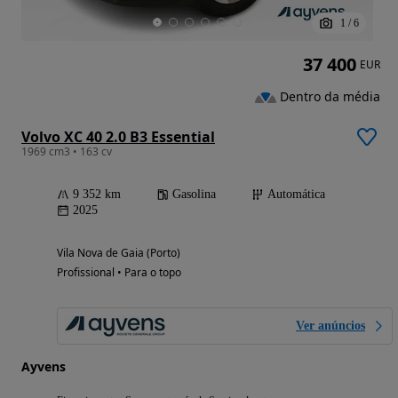
1
/
6
37 400
EUR
Dentro da média
Volvo XC 40 2.0 B3 Essential
1969 cm3 • 163 cv
9 352 km
Gasolina
Automática
2025
Vila Nova de Gaia (Porto)
Profissional • Para o topo
Ver anúncios
Ayvens