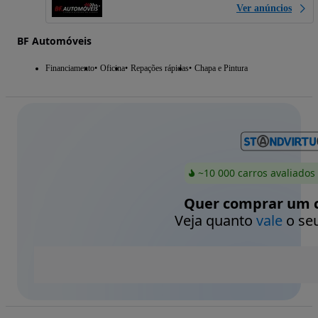
Ver anúncios
BF Automóveis
Financiamento
Oficina
Repações rápidas
Chapa e Pintura
~10 000 carros avaliados
Quer comprar um c
Veja quanto
vale
o seu