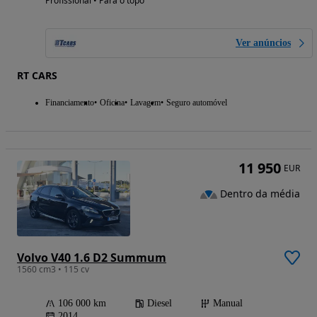
Profissional • Para o topo
Ver anúncios
RT CARS
Financiamento
Oficina
Lavagem
Seguro automóvel
11 950
EUR
Dentro da média
Volvo V40 1.6 D2 Summum
1560 cm3 • 115 cv
106 000 km
Diesel
Manual
2014