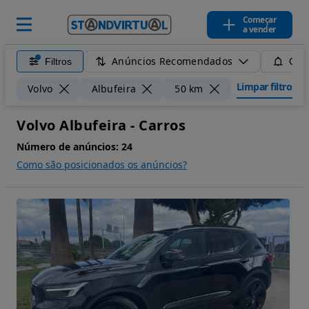
Começar
a vender
Anúncios Recomendados
Filtros
Guar
Limpar filtros
Volvo
Albufeira
50 km
Volvo Albufeira - Carros
Número de anúncios:
24
Como são posicionados os anúncios?