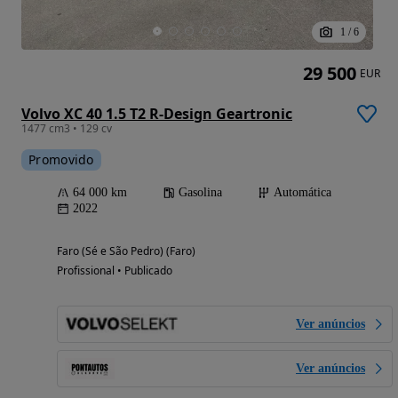
1
/
6
29 500
EUR
Volvo XC 40 1.5 T2 R-Design Geartronic
1477 cm3 • 129 cv
Promovido
64 000 km
Gasolina
Automática
2022
Faro (Sé e São Pedro) (Faro)
Profissional • Publicado
Ver anúncios
Ver anúncios