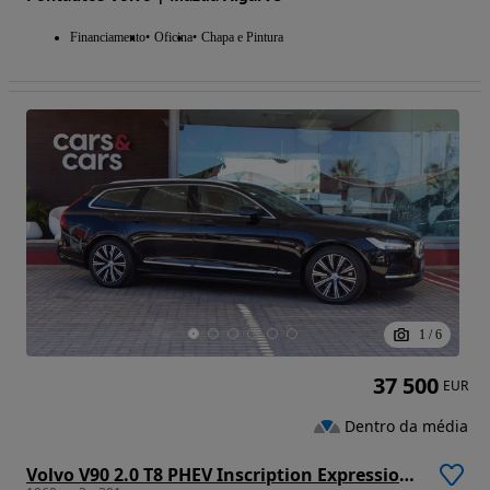
Financiamento
Oficina
Chapa e Pintura
1
/
6
37 500
EUR
Dentro da média
Volvo V90 2.0 T8 PHEV Inscription Expression AWD