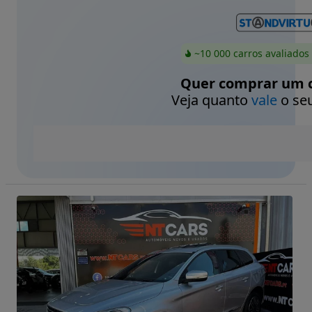
~10 000 carros avaliados
Quer comprar um c
Veja quanto
vale
o seu