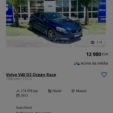
1
/
6
12 980
EUR
Acima da média
Volvo V40 D2 Ocean Race
1560 cm3 • 115 cv
174 978 km
Diesel
Manual
2015
Guia (Faro)