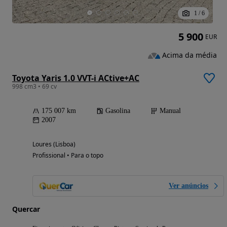
1
/
6
5 900
EUR
Acima da média
Toyota Yaris 1.0 VVT-i ACtive+AC
998 cm3 • 69 cv
175 007 km
Gasolina
Manual
2007
Loures (Lisboa)
Profissional • Para o topo
Ver anúncios
Quercar