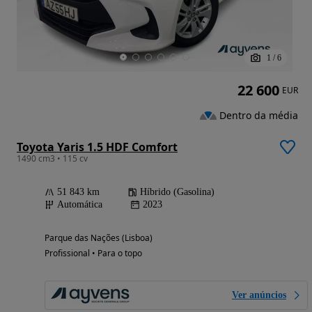
1
/
6
22 600
EUR
Dentro da média
Toyota Yaris 1.5 HDF Comfort
1490 cm3 • 115 cv
51 843 km
Híbrido (Gasolina)
Automática
2023
Parque das Nações (Lisboa)
Profissional • Para o topo
Ver anúncios