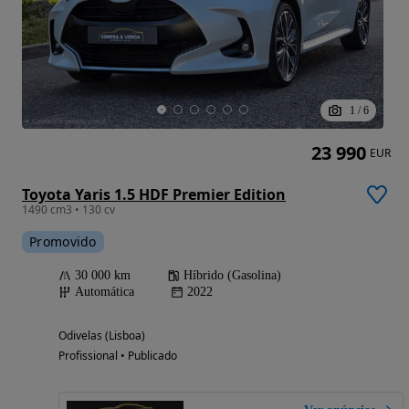
1
/
6
23 990
EUR
Toyota Yaris 1.5 HDF Premier Edition
1490 cm3 • 130 cv
Promovido
30 000 km
Híbrido (Gasolina)
Automática
2022
Odivelas (Lisboa)
Profissional • Publicado