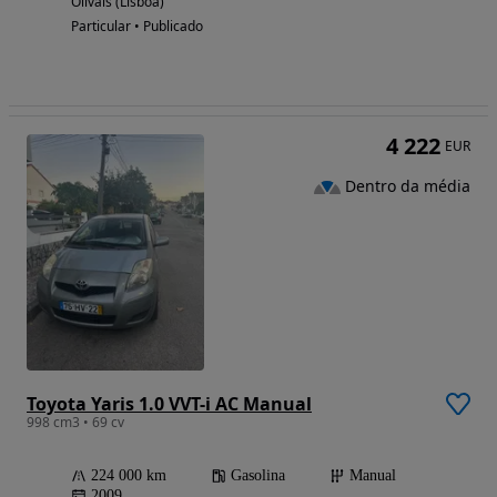
Olivais (Lisboa)
Particular • Publicado
4 222
EUR
Dentro da média
Toyota Yaris 1.0 VVT-i AC Manual
998 cm3 • 69 cv
224 000 km
Gasolina
Manual
2009