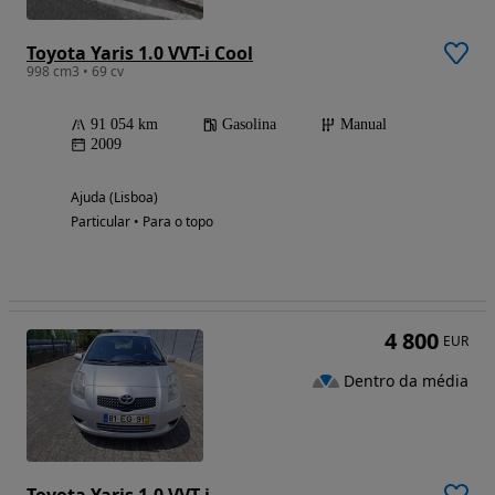
Toyota Yaris 1.0 VVT-i Cool
998 cm3 • 69 cv
91 054 km
Gasolina
Manual
2009
Ajuda (Lisboa)
Particular • Para o topo
4 800
EUR
Dentro da média
Toyota Yaris 1.0 VVT-i