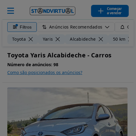
Começar
a vender
Anúncios Recomendados
Filtros
Guar
Toyota
Yaris
Alcabideche
50 km
Toyota Yaris Alcabideche - Carros
Número de anúncios:
98
Como são posicionados os anúncios?