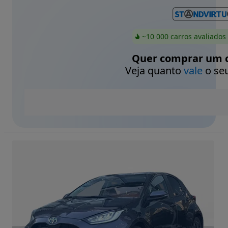
~10 000 carros avaliados
Quer comprar um c
Veja quanto
vale
o seu