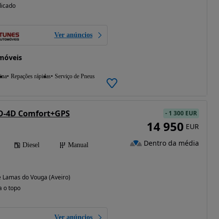
licado
Ver anúncios
móveis
ina
Repações rápidas
Serviço de Pneus
 D-4D Comfort+GPS
-
1 300 EUR
14 950
EUR
Dentro da média
Diesel
Manual
e Lamas do Vouga (Aveiro)
a o topo
Ver anúncios