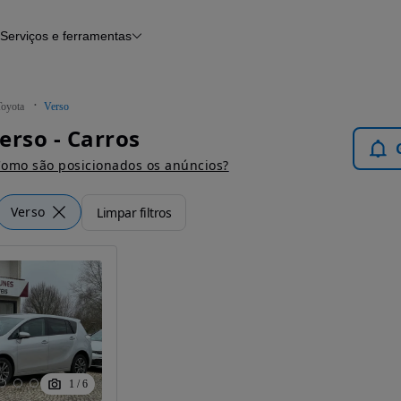
Serviços e ferramentas
Financiamento
Avaliar o meu carro
iamento
Serviço de check-up
Histórico do veículo
Toyota
Verso
Notícias e artigos
erso - Carros
omo são posicionados os anúncios?
Verso
Limpar filtros
1
/
6