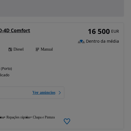
16 500
 D-4D Comfort
EUR
Dentro da média
Diesel
Manual
 (Porto)
licado
Ver anúncios
ina
Repações rápidas
Chapa e Pintura