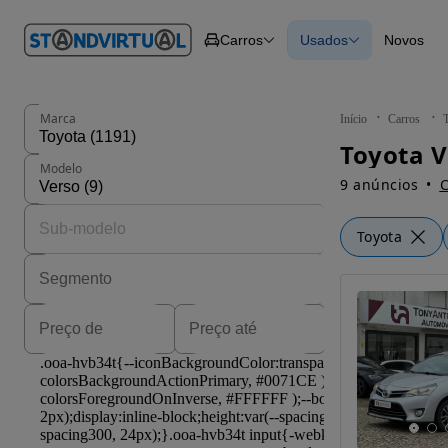
O nº 1
Carros
Usados
Novos
em
Carros
Carros
Comerciais
Todos os carros
Motos
Carros elétricos
Barcos
Carros com financ
Autocaravanas
Novos
Marca
Início
Carros
Pesados
Toyota V
Modelo
9 anúncios
C
Toyota