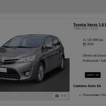
Toyota Verso 1.6
1598 cm3 • 112 cv
143 000 km
2016
Oliveira do Douro
Profissional • Pub
Caetano Auto SA
Financiamento
Ofic
1
/
6