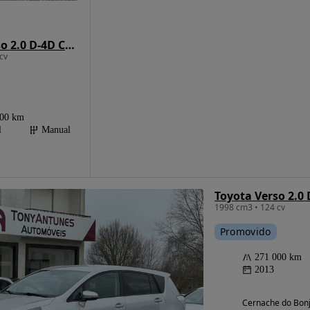
Toyota Verso 2.0 D-4D Comfort
cv
000 km
l
Manual
Toyota Verso 2.0
1998 cm3 • 124 cv
Promovido
271 000 km
2013
Cernache do Bonj