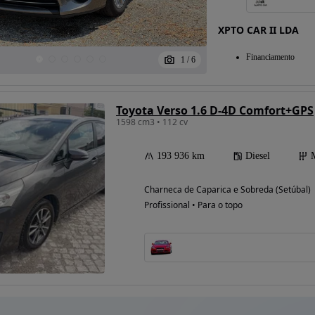
XPTO CAR II LDA
Financiamento
1
/
6
Toyota Verso 1.6 D-4D Comfort+GPS
1598 cm3 • 112 cv
193 936 km
Diesel
Charneca de Caparica e Sobreda (Setúbal)
Profissional • Para o topo