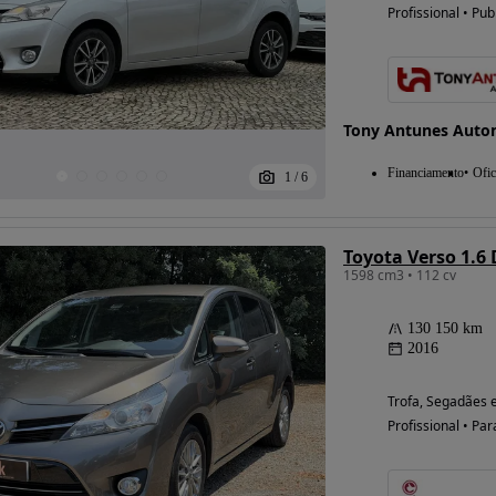
Profissional • Pub
Possibilidade de
financiamento
Tony Antunes Auto
Financiamento
Ofic
1
/
6
Toyota Verso 1.6
1598 cm3 • 112 cv
130 150 km
2016
Trofa, Segadães 
Profissional • Par