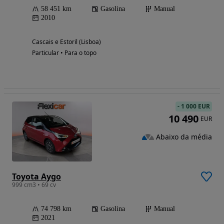
58 451 km
Gasolina
Manual
2010
Cascais e Estoril (Lisboa)
Particular • Para o topo
-
1 000 EUR
10 490
EUR
Abaixo da média
Toyota Aygo
999 cm3 • 69 cv
74 798 km
Gasolina
Manual
2021