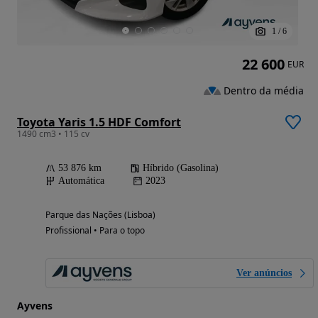
1
/
6
22 600
EUR
Dentro da média
Toyota Yaris 1.5 HDF Comfort
1490 cm3 • 115 cv
53 876 km
Híbrido (Gasolina)
Automática
2023
Parque das Nações (Lisboa)
Profissional • Para o topo
Ver anúncios
Ayvens