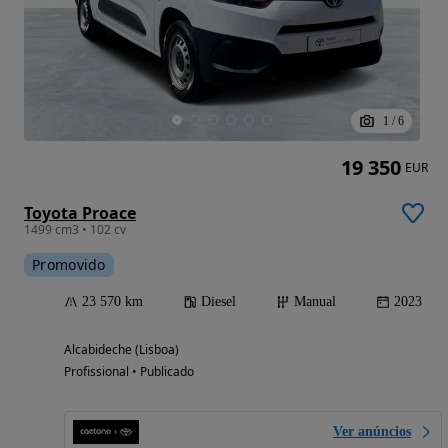
1
/
6
19 350
EUR
Toyota Proace
1499 cm3 • 102 cv
Promovido
23 570 km
Diesel
Manual
2023
Alcabideche (Lisboa)
Profissional • Publicado
Ver anúncios