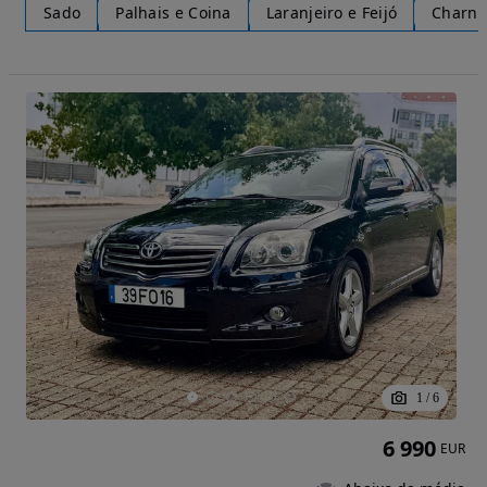
Sado
Palhais e Coina
Laranjeiro e Feijó
Charne
1
/
6
6 990
EUR