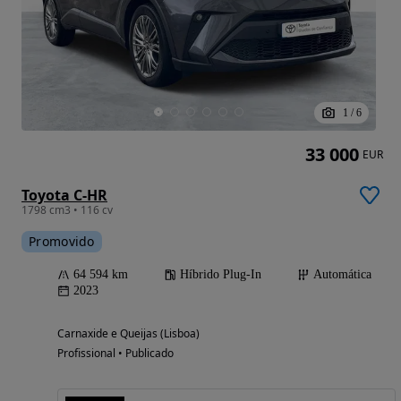
1
/
6
33 000
EUR
Toyota C-HR
1798 cm3 • 116 cv
Promovido
64 594 km
Híbrido Plug-In
Automática
2023
Carnaxide e Queijas (Lisboa)
Profissional • Publicado