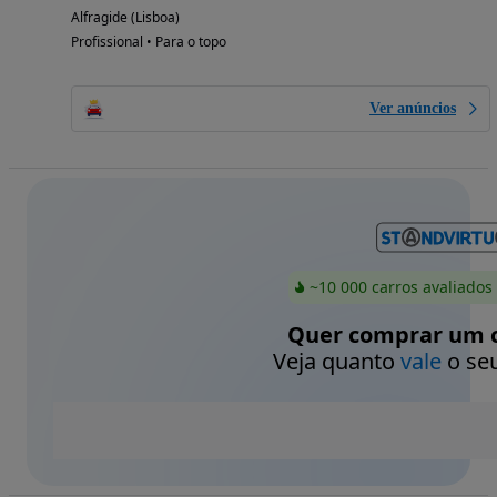
Alfragide (Lisboa)
Profissional • Para o topo
Ver anúncios
~10 000 carros avaliados
Quer comprar um c
Veja quanto
vale
o seu