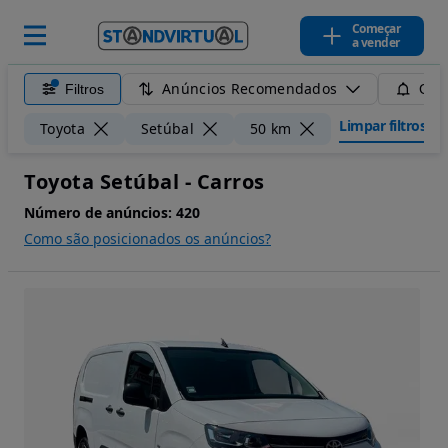
Começar
a vender
Anúncios Recomendados
Filtros
Guar
Limpar filtros
Toyota
Setúbal
50 km
Toyota Setúbal - Carros
Número de anúncios:
420
Como são posicionados os anúncios?