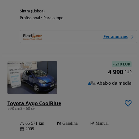
Sintra (Lisboa)
Profissional • Para o topo
Ver anúncios
-
210 EUR
4 990
EUR
Abaixo da média
Toyota Aygo CoolBlue
998 cm3 • 68 cv
66 571 km
Gasolina
Manual
2009