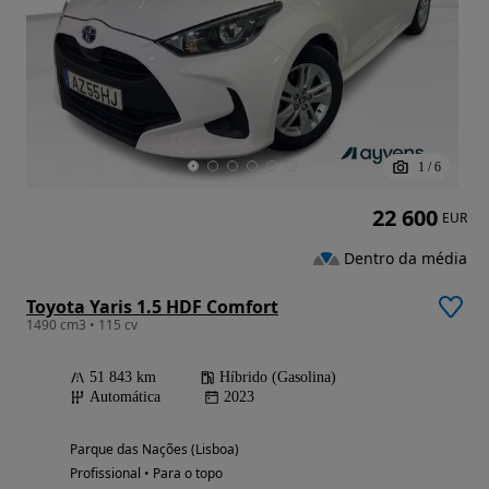
1
/
6
22 600
EUR
Dentro da média
Toyota Yaris 1.5 HDF Comfort
1490 cm3 • 115 cv
51 843 km
Híbrido (Gasolina)
Automática
2023
Parque das Nações (Lisboa)
Profissional • Para o topo