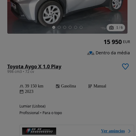
1
/
6
15 950
EUR
Dentro da média
Toyota Aygo X 1.0 Play
998 cm3 • 72 cv
39 150 km
Gasolina
Manual
2023
Lumiar (Lisboa)
Profissional • Para o topo
Ver anúncios