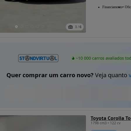
Financiamento
Ofic
1
/
6
~10 000 carros avaliados to
Quer comprar um carro novo?
Veja quanto
1798 cm3 • 122 cv