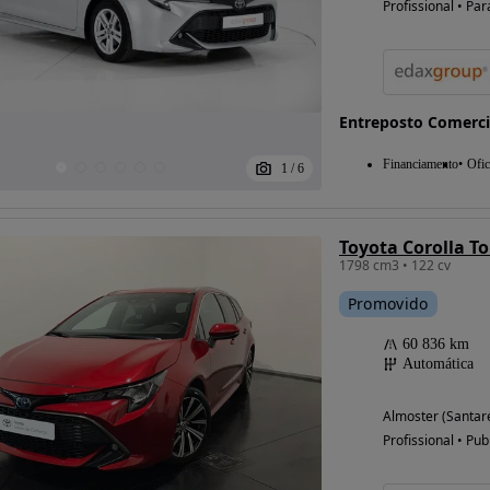
Profissional • Par
Possibilidade de
financiamento
Entreposto Comerci
Financiamento
Ofic
1
/
6
1798 cm3 • 122 cv
Promovido
60 836 km
Automática
Almoster (Santa
Profissional • Pub