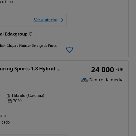
a o topo
Ver anúncios
al Edaxgroup ®
ina
Chapa e Pintura
Serviço de Pneus
24 000
Toyota Corolla Touring Sports 1.8 Hybrid Comfort+P.Sport
EUR
Dentro da média
Híbrido (Gasolina)
2020
rém)
licado