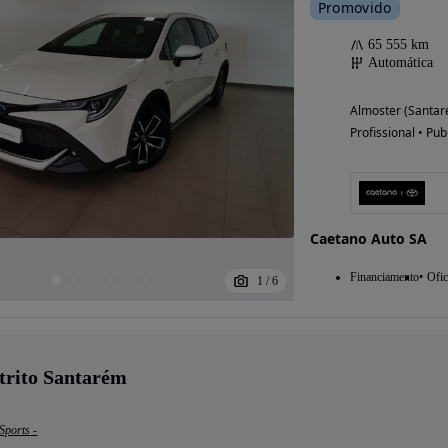
Promovido
65 555 km
Automática
Almoster (Santa
Profissional • Pub
Caetano Auto SA
Financiamento
Ofic
1
/
6
strito Santarém
Sports -