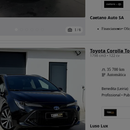
Caetano Auto SA
Financiamento
Ofic
1
/
6
1798 cm3 • 122 cv
35 700 km
Automática
Benedita (Leiria)
Profissional • Pub
Luso Lux