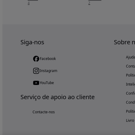
4
2
Siga-nos
Sobre 
Ajud
Facebook
Cont
Instagram
Polít
YouTube
Intel
Confi
Serviço de apoio ao cliente
Condi
Polít
Contacte-nos
Livro