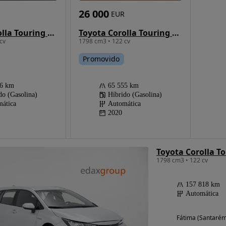
26 000
EUR
Toyota Corolla Touring Sports 1.8 Hybrid Comfort+P.Sport
Toyota Corolla Touring Sports 1.8 Hybrid Trek
cv
1798 cm3 • 122 cv
Promovido
36 km
65 555 km
do (Gasolina)
Híbrido (Gasolina)
ática
Automática
2020
1798 cm3 • 122 cv
157 818 km
Automática
Fátima (Santarém