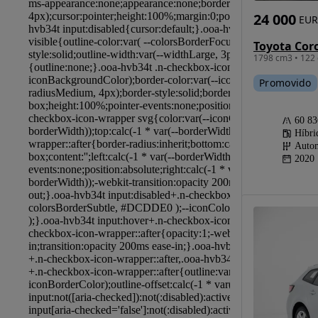
24 000
EUR
1798 cm3 • 122 
Promovido
60 8
Híbri
Autom
2020