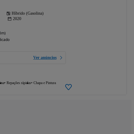
Híbrido (Gasolina)
2020
rém)
licado
Ver anúncios
ina
Repações rápidas
Chapa e Pintura