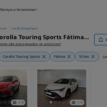
Serviços e ferramentas
Financiamento
Avaliar o meu carro
iamento
Serviço de check-up
Histórico do veículo
Toyota
Corolla Touring Sports
Notícias e artigos
Toyota Corolla Touring Sports Fátima - Carros
omo são posicionados os anúncios?
Corolla Touring Sports
Fátima
50 km
Li
1
/
6
1
/
6