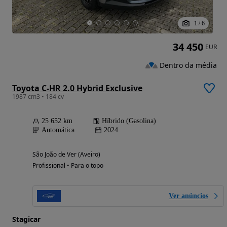
1
/
6
34 450
EUR
Dentro da média
Toyota C-HR 2.0 Hybrid Exclusive
1987 cm3 • 184 cv
25 652 km
Híbrido (Gasolina)
Automática
2024
São João de Ver (Aveiro)
Profissional • Para o topo
Ver anúncios
Stagicar