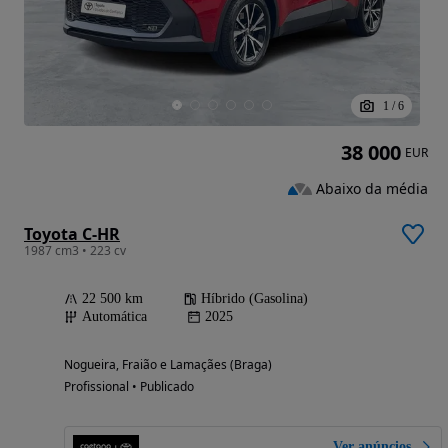
1
/
6
38 000
EUR
Abaixo da média
Toyota C-HR
1987 cm3 • 223 cv
22 500 km
Híbrido (Gasolina)
Automática
2025
Nogueira, Fraião e Lamaçães (Braga)
Profissional • Publicado
Ver anúncios