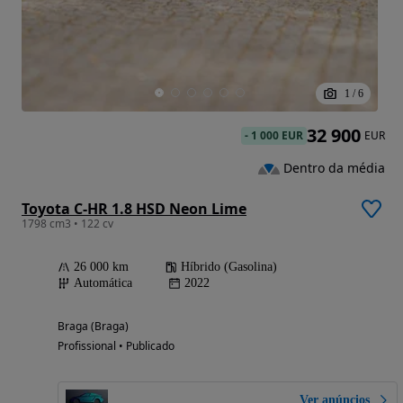
1
/
6
32 900
-
1 000 EUR
EUR
Dentro da média
Toyota C-HR 1.8 HSD Neon Lime
1798 cm3 • 122 cv
26 000 km
Híbrido (Gasolina)
Automática
2022
Braga (Braga)
Profissional • Publicado
Ver anúncios