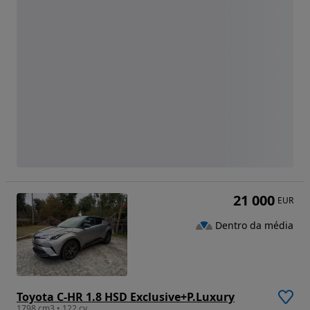
21 000
EUR
Dentro da média
Toyota C-HR 1.8 HSD Exclusive+P.Luxury
1798 cm3 • 122 cv