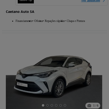
Ver anúncios
Caetano Auto SA
Financiamento
Oficina
Repações rápidas
Chapa e Pintura
1
/
6