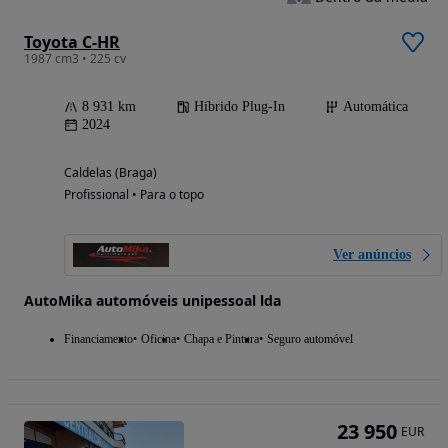
Toyota C-HR
1987 cm3 • 225 cv
8 931 km
Híbrido Plug-In
Automática
2024
Caldelas (Braga)
Profissional • Para o topo
Ver anúncios
AutoMika automóveis unipessoal lda
Financiamento
Oficina
Chapa e Pintura
Seguro automóvel
23 950
EUR