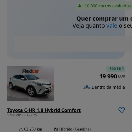
~10 000 carros avaliados
Quer comprar um c
Veja quanto
vale
o seu
-
500 EUR
19 990
EUR
Dentro da média
Toyota C-HR 1.8 Hybrid Comfort
1798 cm3 • 122 cv
62 250 km
Híbrido (Gasolina)