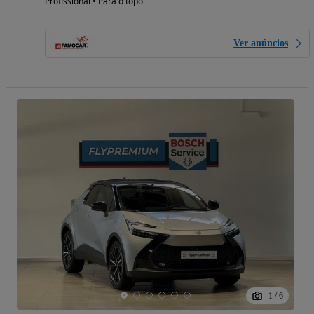
Profissional • Para o topo
Ver anúncios
1
/
6