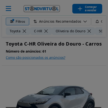
Começar
a vender
Anúncios Recomendados
Filtros
Guar
Toyota
C-HR
Oliveira do Douro
50 k
Toyota C-HR Oliveira do Douro - Carros
Número de anúncios:
61
Como são posicionados os anúncios?