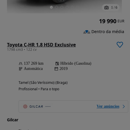
1
/
6
19 990
EUR
Dentro da média
Toyota C-HR 1.8 HSD Exclusive
1798 cm3 • 122 cv
137 269 km
Híbrido (Gasolina)
Automática
2019
Tamel (São Veríssimo) (Braga)
Profissional • Para o topo
Ver anúncios
Gilcar