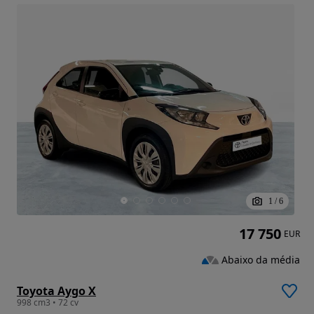
1
/
6
17 750
EUR
Abaixo da média
Toyota Aygo X
998 cm3 • 72 cv