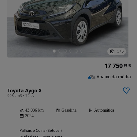
1
/
6
17 750
EUR
Abaixo da média
Toyota Aygo X
998 cm3 • 72 cv
43 036 km
Gasolina
Automática
2024
Palhais e Coina (Setúbal)