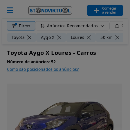
Começar
a vender
Anúncios Recomendados
Filtros
Guar
L
Toyota
Aygo X
Loures
50 km
Toyota Aygo X Loures - Carros
Número de anúncios:
52
Como são posicionados os anúncios?