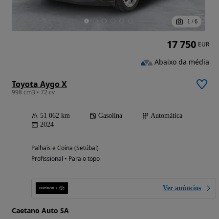
1
/
6
17 750
EUR
Abaixo da média
Toyota Aygo X
998 cm3 • 72 cv
51 062 km
Gasolina
Automática
2024
Palhais e Coina (Setúbal)
Profissional • Para o topo
Ver anúncios
Caetano Auto SA