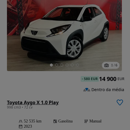
1
/
6
14 900
-
580 EUR
EUR
Dentro da média
Toyota Aygo X 1.0 Play
998 cm3 • 72 cv
52 535 km
Gasolina
Manual
2023