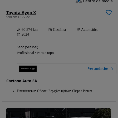
Dentro da média
Toyota Aygo X
998 cm3 • 72 cv
60 574 km
Gasolina
Automática
2024
Sado (Setúbal)
Profissional • Para o topo
Ver anúncios
Caetano Auto SA
Financiamento
Oficina
Repações rápidas
Chapa e Pintura