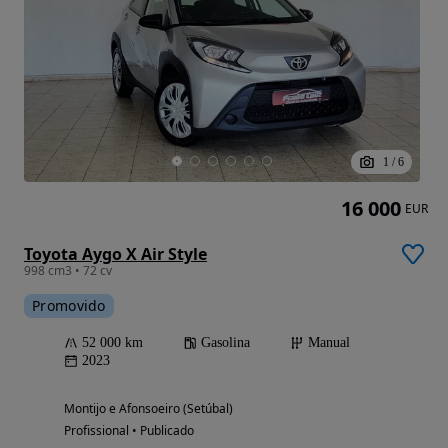
1
/
6
16 000
EUR
Toyota Aygo X Air Style
998 cm3 • 72 cv
Promovido
52 000 km
Gasolina
Manual
2023
Montijo e Afonsoeiro (Setúbal)
Profissional • Publicado