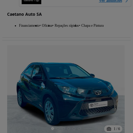
Ver anúncios
Caetano Auto SA
Financiamento
Oficina
Repações rápidas
Chapa e Pintura
1
/
6