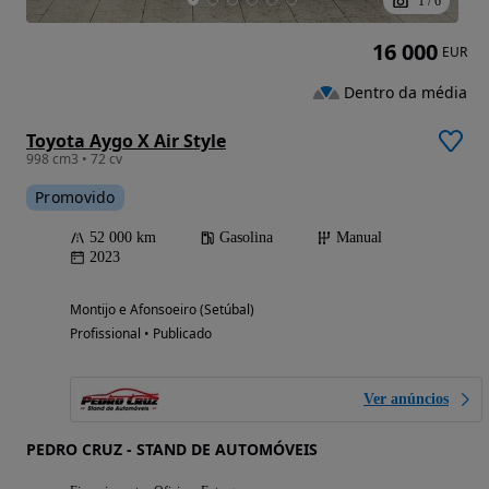
1
/
6
16 000
EUR
Dentro da média
Toyota Aygo X Air Style
998 cm3 • 72 cv
Promovido
52 000 km
Gasolina
Manual
2023
Montijo e Afonsoeiro (Setúbal)
Profissional • Publicado
Ver anúncios
PEDRO CRUZ - STAND DE AUTOMÓVEIS