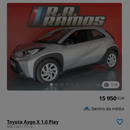
1
/
6
15 950
EUR
Dentro da média
Toyota Aygo X 1.0 Play
998 cm3 • 72 cv