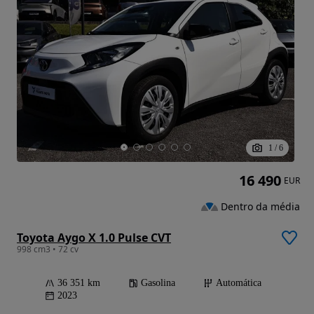
1
/
6
16 490
EUR
Dentro da média
Toyota Aygo X 1.0 Pulse CVT
998 cm3 • 72 cv
36 351 km
Gasolina
Automática
2023