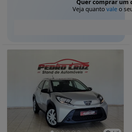
Quer comprar um c
Veja quanto
vale
o seu