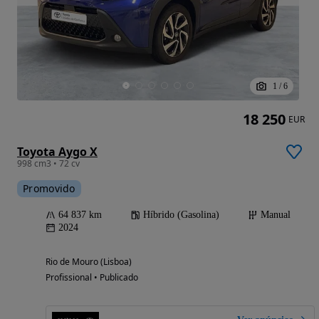
1
/
6
18 250
EUR
Toyota Aygo X
998 cm3 • 72 cv
Promovido
64 837 km
Híbrido (Gasolina)
Manual
2024
Rio de Mouro (Lisboa)
Profissional • Publicado