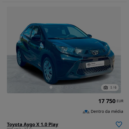
1
/
6
17 750
EUR
Dentro da média
Toyota Aygo X 1.0 Play