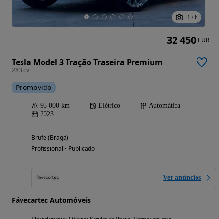
1
/
6
32 450
EUR
Tesla Model 3 Tração Traseira Premium
283 cv
Promovido
95 000 km
Elétrico
Automática
2023
Brufe (Braga)
Profissional • Publicado
Ver anúncios
Fávecartec Automóveis
Financiamento
Oficina
Serviço de Pneus
Entrega em casa