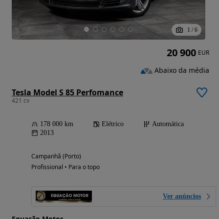
1
/
6
20 900
EUR
Abaixo da média
Tesla Model S 85 Perfomance
421 cv
178 000 km
Elétrico
Automática
2013
Campanhã (Porto)
Profissional • Para o topo
Ver anúncios
Equação Motor