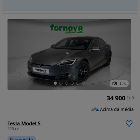
1
/
6
34 900
EUR
Acima da média
Tesla Model S
525 cv
Promovido