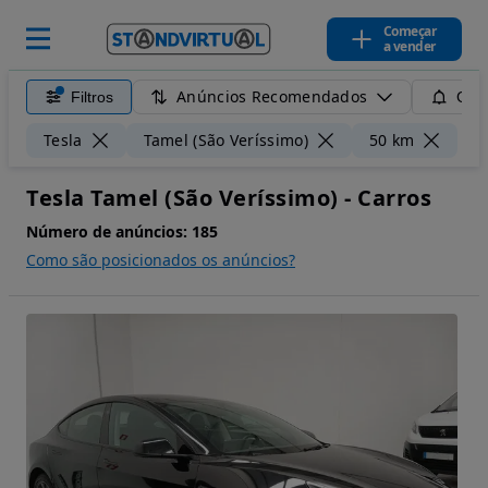
Começar
a vender
Anúncios Recomendados
Filtros
Guar
Lim
Tesla
Tamel (São Veríssimo)
50 km
Tesla Tamel (São Veríssimo) - Carros
Número de anúncios:
185
Como são posicionados os anúncios?