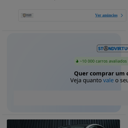
Ver anúncios
~10 000 carros avaliados
Quer comprar um c
Veja quanto
vale
o seu