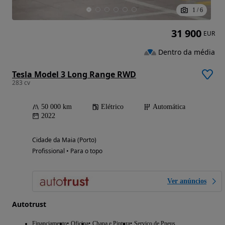
1
/
6
31 900
EUR
Dentro da média
Tesla Model 3 Long Range RWD
283 cv
50 000 km
Elétrico
Automática
2022
Cidade da Maia (Porto)
Profissional • Para o topo
Ver anúncios
Autotrust
Financiamento
Oficina
Chapa e Pintura
Serviço de Pneus