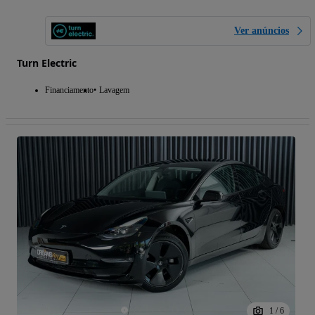
Ver anúncios
Turn Electric
Financiamento
Lavagem
1
/
6