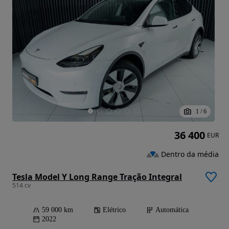
1
/
6
36 400
EUR
Dentro da média
Tesla Model Y Long Range Tração Integral
514 cv
59 000 km
Elétrico
Automática
2022