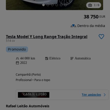
1
/
6
38 750
EUR
Dentro da média
Tesla Model Y Long Range Tração Integral
514 cv
Promovido
44 000 km
Elétrico
Automática
2022
Campanhã (Porto)
Profissional • Para o topo
Ver anúncios
Rafael Leitão Automóveis