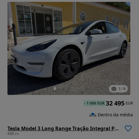
1
/
6
32 495
-
1 000 EUR
EUR
Dentro da média
Tesla Model 3 Long Range Tração Integral Premium
498 cv