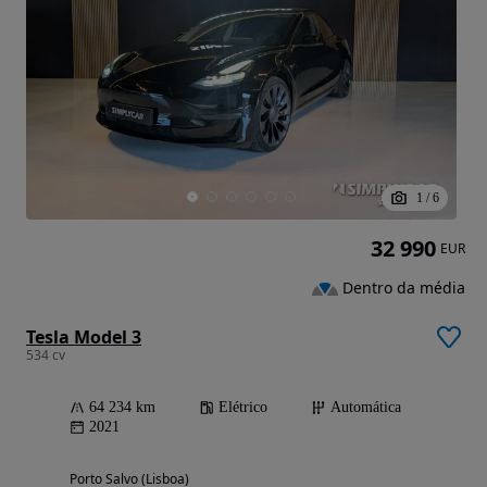
1
/
6
32 990
EUR
Dentro da média
Tesla Model 3
534 cv
64 234 km
Elétrico
Automática
2021
Porto Salvo (Lisboa)