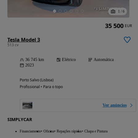
1
/
6
35 500
EUR
Tesla Model 3
513 cv
36 745 km
Elétrico
Automática
2023
Porto Salvo (Lisboa)
Profissional • Para o topo
Ver anúncios
SIMPLYCAR
Financiamento
Oficina
Repações rápidas
Chapa e Pintura