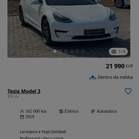
1
/
6
21 990
EUR
Dentro da média
Tesla Model 3
351 cv
162 000 km
Elétrico
Automática
2019
Laranjeiro e Feijó (Setúbal)
Profissional • Para o topo