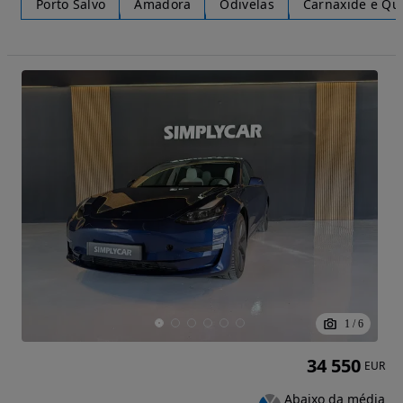
Porto Salvo
Amadora
Odivelas
Carnaxide e Que
1
/
6
34 550
EUR
Abaixo da média