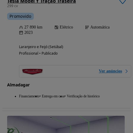
Tesla Model Y Tração Traseira
299 cv
Promovido
27 890 km
Elétrico
Automática
2023
Laranjeiro e Feijó (Setúbal)
Profissional • Publicado
Ver anúncios
Almadagar
Financiamento
Entrega em casa
Verificação de histórico