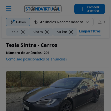
Começar
a vender
Anúncios Recomendados
Filtros
Guar
Limpar filtros
Tesla
Sintra
50 km
Tesla Sintra - Carros
Número de anúncios:
201
Como são posicionados os anúncios?