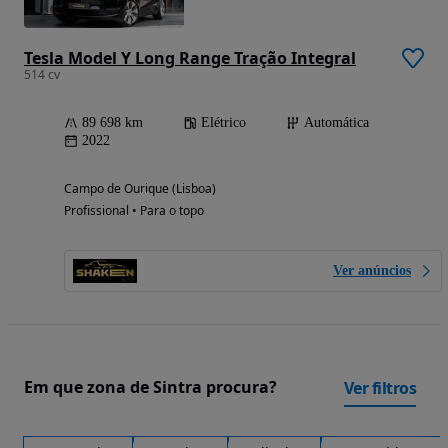
Tesla Model Y Long Range Tração Integral
514 cv
89 698 km
Elétrico
Automática
2022
Campo de Ourique (Lisboa)
Profissional • Para o topo
Ver anúncios
Em que zona de Sintra procura?
Ver filtros