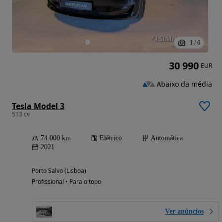
1
/
6
30 990
EUR
Abaixo da média
Tesla Model 3
513 cv
74 000 km
Elétrico
Automática
2021
Porto Salvo (Lisboa)
Profissional • Para o topo
Ver anúncios