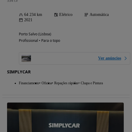
534 cv
64 234 km
Elétrico
Automática
2021
Porto Salvo (Lisboa)
Profissional • Para o topo
Ver anúncios
SIMPLYCAR
Financiamento
Oficina
Repações rápidas
Chapa e Pintura