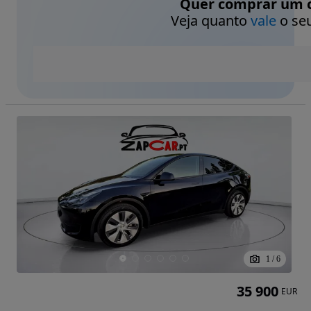
Quer comprar um c
Veja quanto
vale
o seu
1
/
6
35 900
EUR