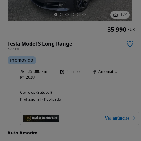
1
/
6
35 990
EUR
Tesla Model S Long Range
572 cv
Promovido
139 000 km
Elétrico
Automática
2020
Corroios (Setúbal)
Profissional • Publicado
Ver anúncios
Auto Amorim