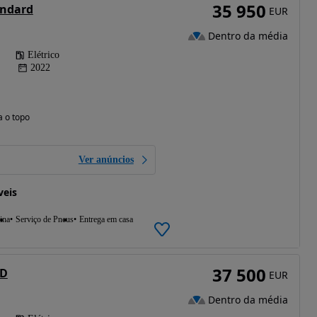
35 950
andard
EUR
Dentro da média
Elétrico
2022
a o topo
Ver anúncios
veis
ina
Serviço de Pneus
Entrega em casa
37 500
WD
EUR
Dentro da média