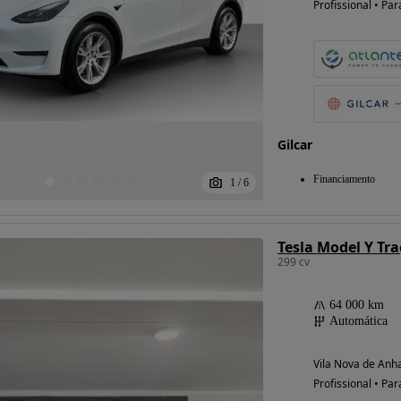
Profissional • Par
Possibilidade de
financiamento
Gilcar
Financiamento
1
/
6
Tesla Model Y Tra
299 cv
64 000 km
Automática
Vila Nova de Anha
Profissional • Par