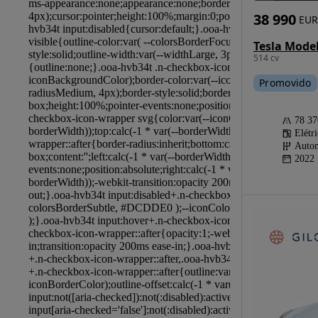
38 990
EUR
514 cv
Promovido
78 3
Elétr
Autom
2022