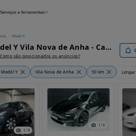
Serviços e ferramentas
Financiamento
Avaliar o meu carro
iamento
Serviço de check-up
Histórico do veículo
esla
Model Y
Notícias e artigos
Tesla Model Y Vila Nova de Anha - Carros
Como são posicionados os anúncios?
Model Y
Vila Nova de Anha
50 km
Limpar 
1
/
6
1
/
6