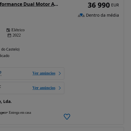
36 990
Tesla Model Y Performance Dual Motor AWD
EUR
Dentro da média
Elétrico
2022
a do Castelo)
licado
Ver anúncios
Ver anúncios
e, Lda.
agem
Entrega em casa