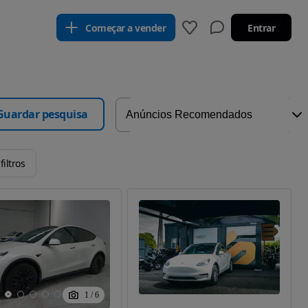
Começar a vender
Entrar
Guardar pesquisa
filtros
1
/
6