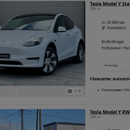
Tesla Model Y St
299 cv
20 000 km
Automática
Brufe (Braga)
Profissional • Par
Fávecartec Automó
Financiamento
Ofic
1
/
6
Tesla Model Y R
299 cv