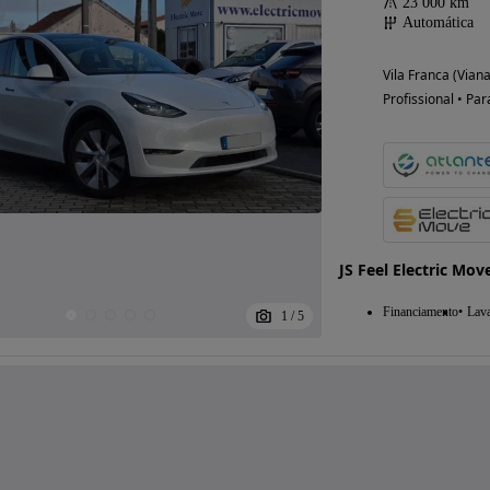
23 000 km
Automática
Vila Franca (Vian
Profissional • Par
JS Feel Electric Mov
Financiamento
Lav
1
/
5