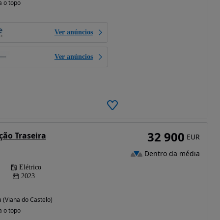
a o topo
Ver anúncios
Ver anúncios
32 900
ção Traseira
EUR
Dentro da média
Elétrico
2023
 (Viana do Castelo)
a o topo