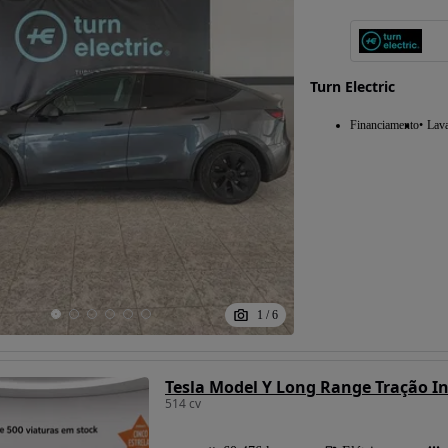
Turn Electric
Financiamento
Lav
1
/
6
Tesla Model Y Long Range Tração In
514 cv