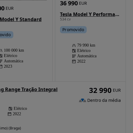
36 990
EUR
00
EUR
Tesla Model Y Performance Dual Motor AWD
 Model Y Standard
534 cv
Promovido
ovido
79 990 km
100 000 km
Elétrico
Elétrico
Automática
Automática
2022
2023
32 990
ng Range Tração Integral
EUR
Dentro da média
Elétrico
2022
simo) (Braga)