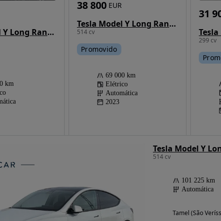
38 800
EUR
31 9
Tesla Model Y Long Range Tração Integral
Tesla
Tesla Model Y Long Range Dual Motor AWD
514 cv
299 cv
Promovido
Prom
69 000 km
70 km
Elétrico
ico
Automática
ática
2023
Tesla Model Y Lo
514 cv
101 225 km
Automática
Tamel (São Verís