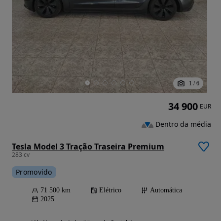
1
/
6
34 900
EUR
Dentro da média
Tesla Model 3 Tração Traseira Premium
283 cv
Promovido
71 500 km
Elétrico
Automática
2025