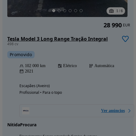
1
/
6
28 990
EUR
Tesla Model 3 Long Range Tração Integral
498 cv
Promovido
102 000 km
Elétrico
Automática
2021
Escapães (Aveiro)
Profissional • Para o topo
Ver anúncios
NitidaProcura