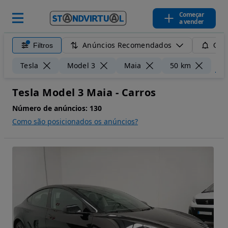
Começar
a vender
Anúncios Recomendados
Filtros
Guar
Lim
Tesla
Model 3
Maia
50 km
Tesla Model 3 Maia - Carros
Número de anúncios:
130
Como são posicionados os anúncios?