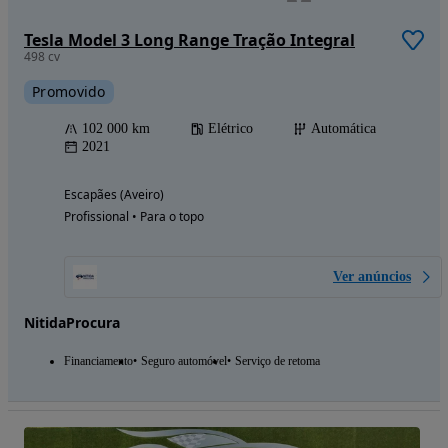
Tesla Model 3 Long Range Tração Integral
498 cv
Promovido
102 000 km
Elétrico
Automática
2021
Escapães (Aveiro)
Profissional • Para o topo
Ver anúncios
NitidaProcura
Financiamento
Seguro automóvel
Serviço de retoma