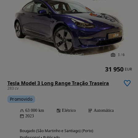
1
/
6
31 950
EUR
Tesla Model 3 Long Range Tração Traseira
283 cv
Promovido
63 000 km
Elétrico
Automática
2023
Bougado (São Martinho e Santiago) (Porto)
Profissional • Publicado