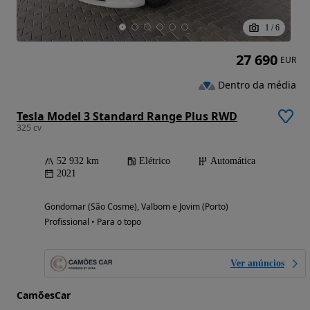
1
/
6
27 690
EUR
Dentro da média
Tesla Model 3 Standard Range Plus RWD
325 cv
52 932 km
Elétrico
Automática
2021
Gondomar (São Cosme), Valbom e Jovim (Porto)
Profissional • Para o topo
Ver anúncios
CamõesCar