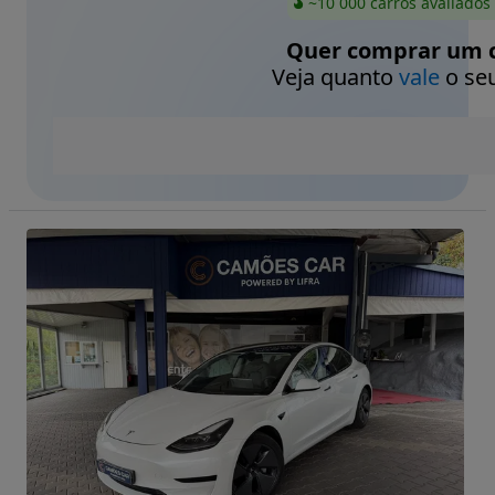
~10 000 carros avaliados
Quer comprar um c
Veja quanto
vale
o seu