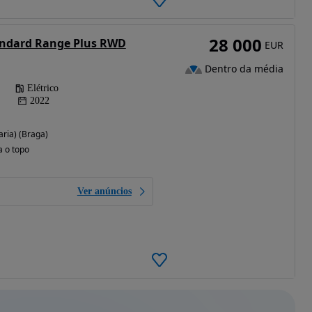
28 000
andard Range Plus RWD
EUR
Dentro da média
Elétrico
2022
aria) (Braga)
a o topo
Ver anúncios