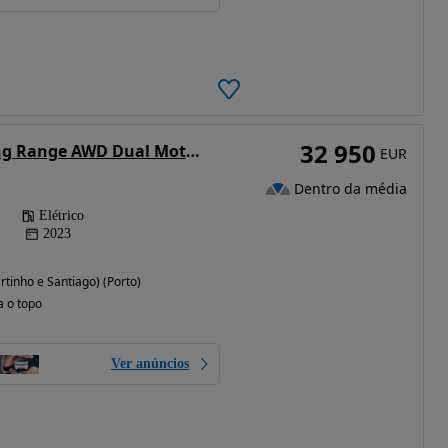
32 950
Tesla Model 3 Long Range AWD Dual Motor
EUR
Dentro da média
Elétrico
2023
tinho e Santiago) (Porto)
a o topo
Ver anúncios