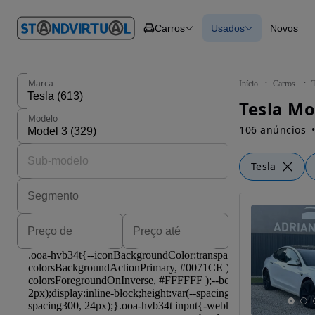
O nº 1
Carros
Usados
Novos
em
Carros
Carros
Comerciais
Todos os carros
Motos
Carros elétricos
Barcos
Carros com financ
Autocaravanas
Novos
Marca
Início
Carros
T
Pesados
Tesla Mo
Modelo
106 anúncios
Tesla