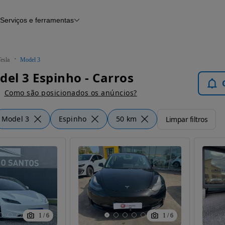
Serviços e ferramentas
Financiamento
Avaliar o meu carro
iamento
Serviço de check-up
Histórico do veículo
esla
Model 3
Notícias e artigos
del 3 Espinho - Carros
Como são posicionados os anúncios?
Model 3
Espinho
50 km
Limpar filtros
1
/
6
1
/
6