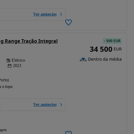
Ver anúncios
ng Range Tração Integral
-
500 EUR
34 500
EUR
Dentro da média
Elétrico
2023
Porto)
a o topo
Ver anúncios
agem