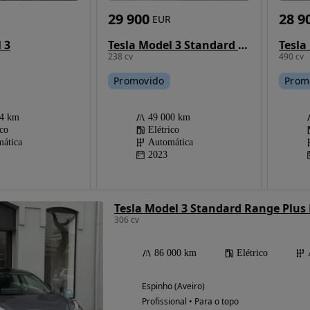
28 9
29 900
EUR
 3
Tesla
Tesla Model 3 Standard Range Plus RWD
490 cv
238 cv
Prom
Promovido
24 km
49 000 km
ico
Elétrico
ática
Automática
2023
Tesla Model 3 Standard Range Plu
306 cv
86 000 km
Elétrico
Espinho (Aveiro)
Profissional • Para o topo