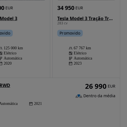
00
34 950
EUR
EUR
 Model 3
Tesla Model 3 Tração Traseira Premium
283 cv
ovido
Promovido
125 000 km
67 767 km
Elétrico
Elétrico
Automática
Automática
2020
2023
26 990
s RWD
EUR
Dentro da média
Automática
2021