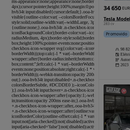
34 650
EUR
Tesla Model
283 cv
Promovido
98 8
Elétr
Autom
2023