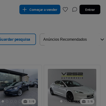
Começar a vender
Entrar
Guardar pesquisa
1
/
6
1
/
6