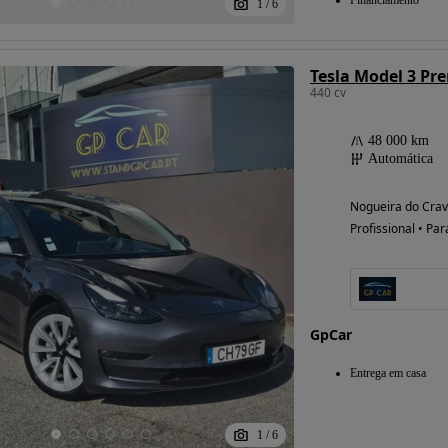
Financiamento
1
/
6
440 cv
48 000 km
Automática
Nogueira do Cravo
Profissional • Par
GpCar
Entrega em casa
1
/
6