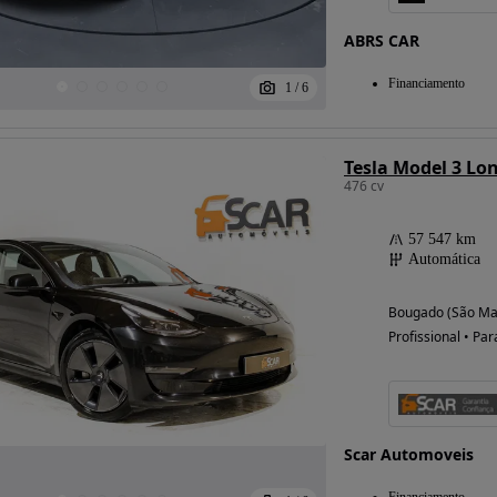
ABRS CAR
Financiamento
1
/
6
476 cv
57 547 km
Automática
Bougado (São Mar
Profissional • Par
Scar Automoveis