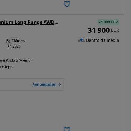
Tesla Model 3 Premium Long Range AWD Dual Motor
-
1 000 EUR
31 900
EUR
Dentro da média
Elétrico
2021
 e Pindelo (Aveiro)
a o topo
Ver anúncios