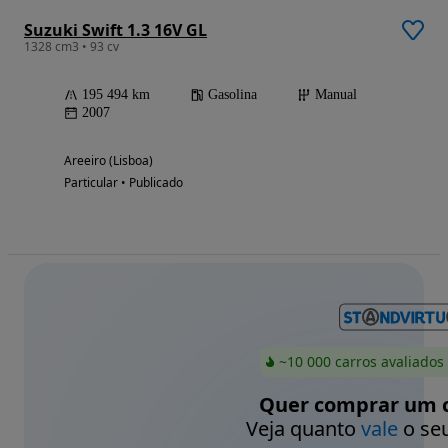
Suzuki Swift 1.3 16V GL
1328 cm3 • 93 cv
195 494 km
Gasolina
Manual
2007
Areeiro (Lisboa)
Particular • Publicado
~10 000 carros avaliados
Quer comprar um c
Veja quanto
vale
o seu