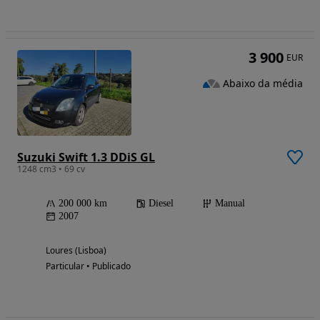
3 900
EUR
Abaixo da média
Suzuki Swift 1.3 DDiS GL
1248 cm3 • 69 cv
200 000 km
Diesel
Manual
2007
Loures (Lisboa)
Particular • Publicado