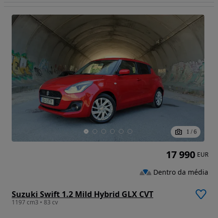
1
/
6
17 990
EUR
Dentro da média
Suzuki Swift 1.2 Mild Hybrid GLX CVT
1197 cm3 • 83 cv