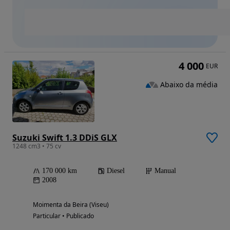
4 000
EUR
Abaixo da média
Suzuki Swift 1.3 DDiS GLX
1248 cm3 • 75 cv
170 000 km
Diesel
Manual
2008
Moimenta da Beira (Viseu)
Particular • Publicado