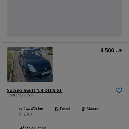
3 500
EUR
Suzuki Swift 1.3 DDiS GL
1248 cm3 • 75 cv
244 450 km
Diesel
Manual
2010
Grândola (Setúbal)