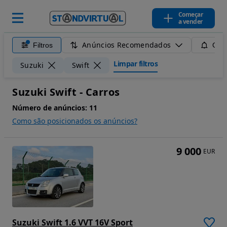
Começar
a vender
Anúncios Recomendados
Filtros
Guar
Limpar filtros
Suzuki
Swift
Suzuki Swift - Carros
Número de anúncios:
11
Como são posicionados os anúncios?
9 000
EUR
Suzuki Swift 1.6 VVT 16V Sport