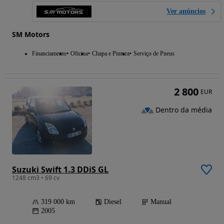
Ver anúncios
SM Motors
Financiamento
Oficina
Chapa e Pintura
Serviço de Pneus
2 800
EUR
Dentro da média
Suzuki Swift 1.3 DDiS GL
1248 cm3 • 69 cv
319 000 km
Diesel
Manual
2005