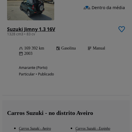
Dentro da média
Suzuki Jimny 1.3 16V
1328 cm3 • 83 cv
169 392 km
Gasolina
Manual
2003
Amarante (Porto)
Particular • Publicado
Carros Suzuki - no distrito Aveiro
Carros Suzuki - Aveiro
Carros Suzuki - Espinho