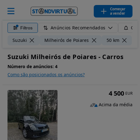
Começar
a vender
Anúncios Recomendados
Filtros
Guar
Li
Suzuki
Milheirós de Poiares
50 km
Suzuki Milheirós de Poiares - Carros
Número de anúncios:
4
Como são posicionados os anúncios?
4 500
EUR
Acima da média