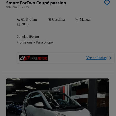
Smart ForTwo Coupé passion
999 cm3 • 71 cv
61 840 km
Gasolina
Manual
2018
Canelas (Porto)
Profissional • Para o topo
Ver anúncios