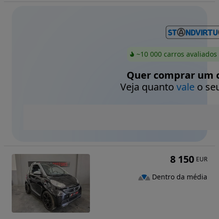
~10 000 carros avaliados
Quer comprar um c
Veja quanto
vale
o seu
8 150
EUR
Dentro da média