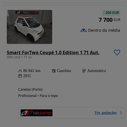
-
200 EUR
7 700
EUR
Dentro da média
Smart ForTwo Coupé 1.0 Edition 1 71 Aut.
999 cm3 • 71 cv
86 841 km
Gasolina
Automática
2011
Canelas (Porto)
Profissional • Para o topo
Ver anúncios