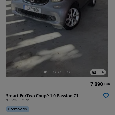
1
/
6
7 890
EUR
Smart ForTwo Coupé 1.0 Passion 71
999 cm3 • 71 cv
Promovido