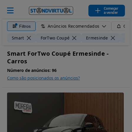
Começar
a vender
Anúncios Recomendados
Filtros
Guar
Smart
ForTwo Coupé
Ermesinde
50 
Smart ForTwo Coupé Ermesinde -
Carros
Número de anúncios:
96
Como são posicionados os anúncios?