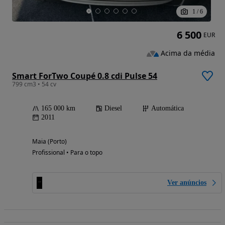
1
/
6
6 500
EUR
Acima da média
Smart ForTwo Coupé 0.8 cdi Pulse 54
799 cm3 • 54 cv
165 000 km
Diesel
Automática
2011
Maia (Porto)
Profissional • Para o topo
Ver anúncios