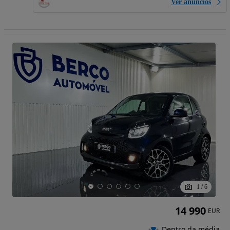
Ver anúncios
1
/
6
14 990
EUR
Dentro da média