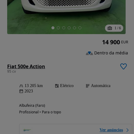
1
/
6
14 900
EUR
Dentro da média
Fiat 500e Action
95 cv
13 205 km
Elétrico
Automática
2023
Albufeira (Faro)
Profissional • Para o topo
Ver anúncios