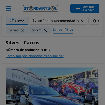
Começar
a vender
Anúncios Recomendados
Filtros
Guar
Limpar filtros
Silves
50 km
Silves - Carros
Número de anúncios:
1 013
Como são posicionados os anúncios?