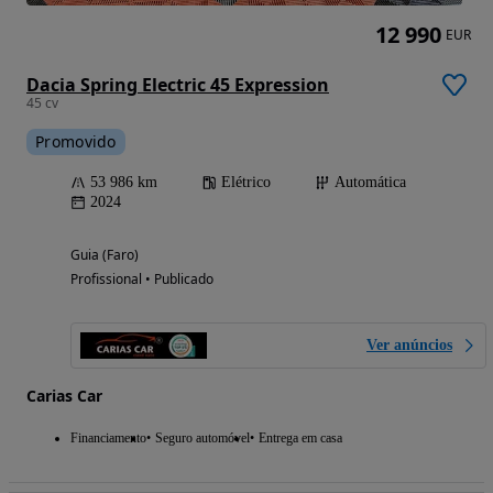
12 990
EUR
Dacia Spring Electric 45 Expression
45 cv
Promovido
53 986 km
Elétrico
Automática
2024
Guia (Faro)
Profissional • Publicado
Ver anúncios
Carias Car
Financiamento
Seguro automóvel
Entrega em casa