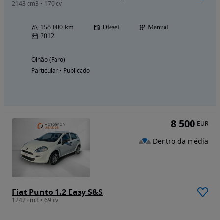
2143 cm3 • 170 cv
158 000 km
Diesel
Manual
2012
Olhão (Faro)
Particular • Publicado
8 500
EUR
Dentro da média
Fiat Punto 1.2 Easy S&S
1242 cm3 • 69 cv