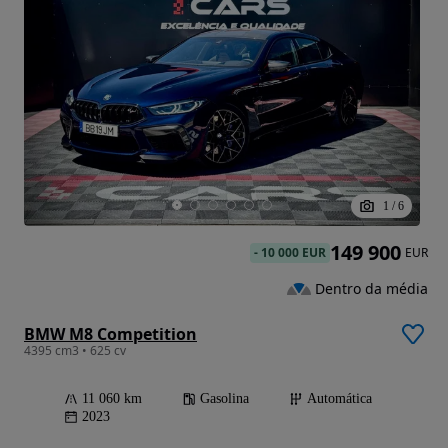
1
/
6
149 900
-
10 000 EUR
EUR
Dentro da média
BMW M8 Competition
4395 cm3 • 625 cv
11 060 km
Gasolina
Automática
2023