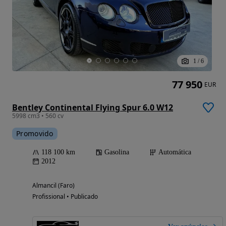
1
/
6
77 950
EUR
Bentley Continental Flying Spur 6.0 W12
5998 cm3 • 560 cv
Promovido
118 100 km
Gasolina
Automática
2012
Almancil (Faro)
Profissional • Publicado