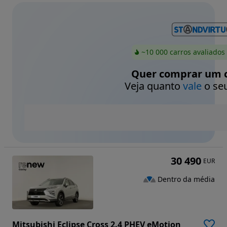
~10 000 carros avaliados
Quer comprar um c
Veja quanto
vale
o seu
30 490
EUR
Dentro da média
Mitsubishi Eclipse Cross 2.4 PHEV eMotion