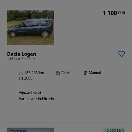
1 100
EUR
Dacia Logan
1461 cm3 • 86 cv
183 265 km
Diesel
Manual
2009
Aljezur (Faro)
Particular • Publicado
-
2 000 EUR