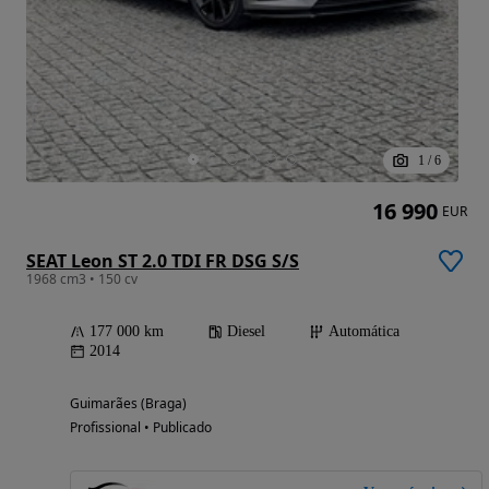
1
/
6
16 990
EUR
SEAT Leon ST 2.0 TDI FR DSG S/S
1968 cm3 • 150 cv
177 000 km
Diesel
Automática
2014
Guimarães (Braga)
Profissional • Publicado