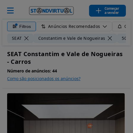
Começar
a vender
Anúncios Recomendados
Filtros
Guar
SEAT
Constantim e Vale de Nogueiras
50 k
SEAT Constantim e Vale de Nogueiras
- Carros
Número de anúncios:
44
Como são posicionados os anúncios?