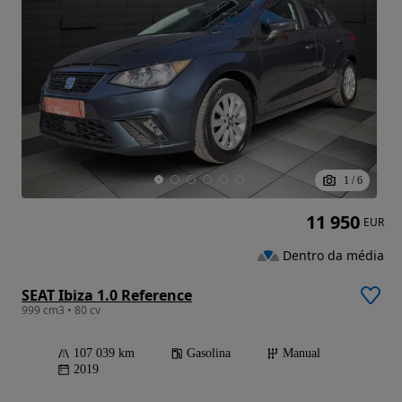
1
/
6
11 950
EUR
Dentro da média
SEAT Ibiza 1.0 Reference
999 cm3 • 80 cv
107 039 km
Gasolina
Manual
2019