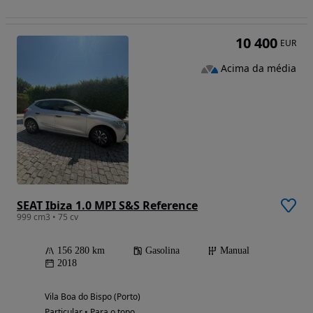
10 400
EUR
Acima da média
SEAT Ibiza 1.0 MPI S&S Reference
999 cm3 • 75 cv
156 280 km
Gasolina
Manual
2018
Vila Boa do Bispo (Porto)
Particular • Para o topo