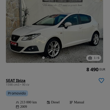
1
/
6
8 490
EUR
SEAT Ibiza
1598 cm3 • 90 cv
Promovido
213 000 km
Diesel
Manual
2009