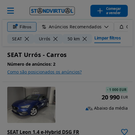
Começar
a vender
Anúncios Recomendados
Filtros
Guar
Limpar filtros
SEAT
Urrós
50 km
SEAT Urrós - Carros
Número de anúncios:
2
Como são posicionados os anúncios?
-
1 000 EUR
20 990
EUR
Abaixo da média
SEAT Leon 1.4 e-Hybrid DSG FR