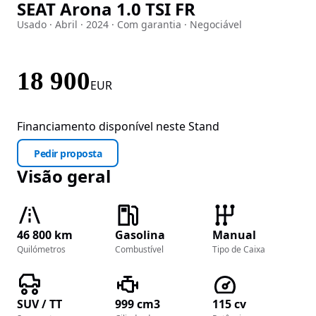
SEAT Arona 1.0 TSI FR
Imagem 1 de 25
Usado · Abril · 2024 · Com garantia · Negociável
18 900
EUR
Financiamento disponível neste Stand
Pedir proposta
Visão geral
46 800 km
Gasolina
Manual
Quilómetros
Combustível
Tipo de Caixa
SUV / TT
999 cm3
115 cv