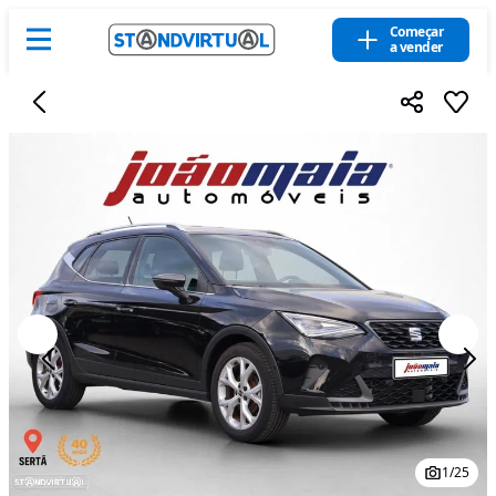
Começar
a vender
1
/
25