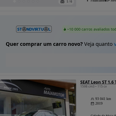
Financiamento
Serv
1
/
6
~10 000 carros avaliados to
Quer comprar um carro novo?
Veja quanto
SEAT Leon ST 1.6 
1598 cm3 • 115 cv
93 041 km
2019
Cidade da Maia (