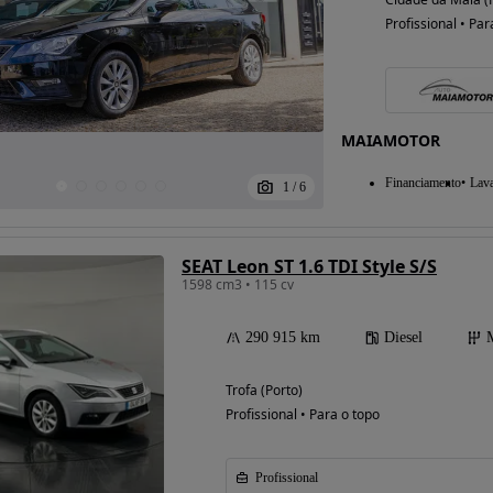
Profissional • Par
MAIAMOTOR
Financiamento
Lav
1
/
6
SEAT Leon ST 1.6 TDI Style S/S
1598 cm3 • 115 cv
290 915 km
Diesel
Trofa (Porto)
Profissional • Para o topo
Profissional