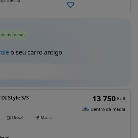
iço de retoma
dos os meses
vale
o seu carro antigo
13 750
TDI Style S/S
EUR
Dentro da média
Diesel
Manual
Porto)