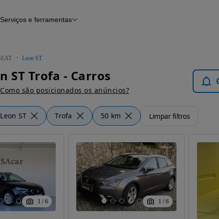
Serviços e ferramentas
Financiamento
Avaliar o meu carro
iamento
Serviço de check-up
Histórico do veículo
SEAT
Leon ST
Notícias e artigos
n ST Trofa - Carros
Como são posicionados os anúncios?
Leon ST
Trofa
50 km
Limpar filtros
1
/
6
1
/
6