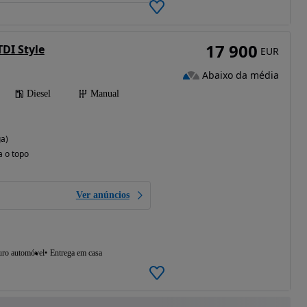
17 900
TDI Style
EUR
Abaixo da média
Diesel
Manual
ga)
a o topo
Ver anúncios
uro automóvel
Entrega em casa