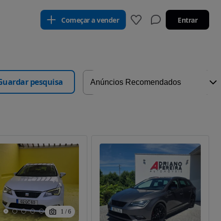
Começar a vender
Entrar
Guardar pesquisa
1
/
6