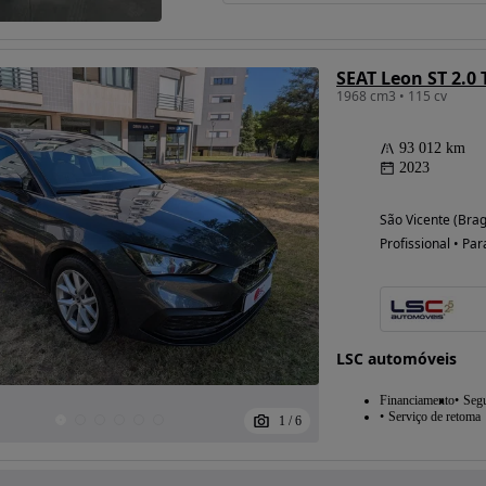
SEAT Leon ST 2.0 
1968 cm3 • 115 cv
93 012 km
2023
São Vicente (Bra
Profissional • Par
LSC automóveis
Financiamento
Seg
Serviço de retoma
1
/
6