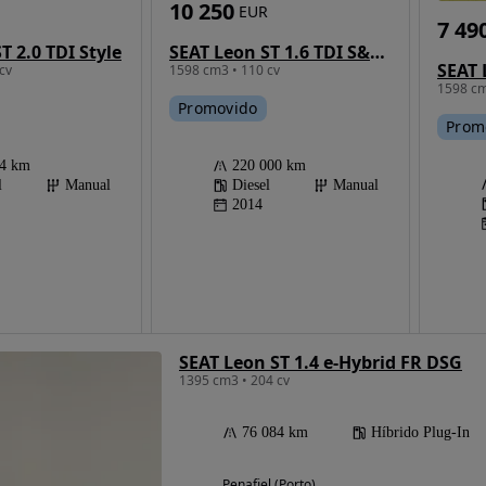
10 250
EUR
7 49
T 2.0 TDI Style
SEAT Leon ST 1.6 TDI S&S Style
cv
1598 cm3 • 110 cv
1598 cm
Promovido
Prom
84 km
220 000 km
l
Manual
Diesel
Manual
2014
SEAT Leon ST 1.4 e-Hybrid FR DSG
1395 cm3 • 204 cv
76 084 km
Híbrido Plug-In
Penafiel (Porto)