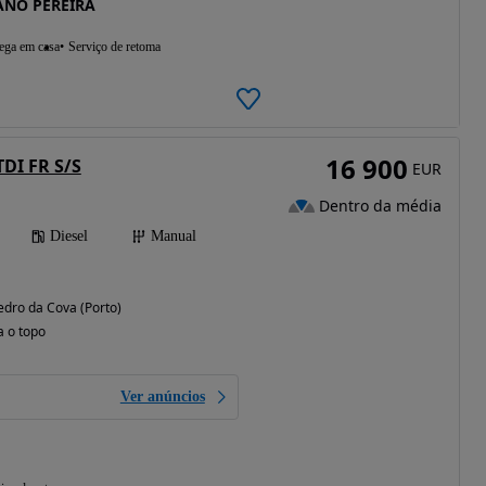
ANO PEREIRA
ega em casa
Serviço de retoma
16 900
TDI FR S/S
EUR
Dentro da média
Diesel
Manual
edro da Cova (Porto)
a o topo
Ver anúncios