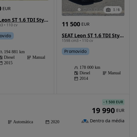
0
EUR
1
/
6
SEAT Leon ST 1.6 TDI Style S/S
11 500
EUR
3 • 110 cv
SEAT Leon ST 1.6 TDI Style Ecomotive
ovido
1598 cm3 • 110 cv
Promovido
194 881 km
Diesel
Manual
2015
178 000 km
Diesel
Manual
2014
-
1 500 EUR
19 990
EUR
Dentro da média
Automática
2020