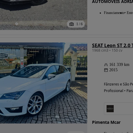
AUTOMÓVEIS ADRI
Financiamento
Entr
1
/
6
SEAT Leon ST 2.0 
1968 cm3 • 150 cv
161 339 km
2015
Fânzeres e São P
Profissional • Par
Pimenta Mcar