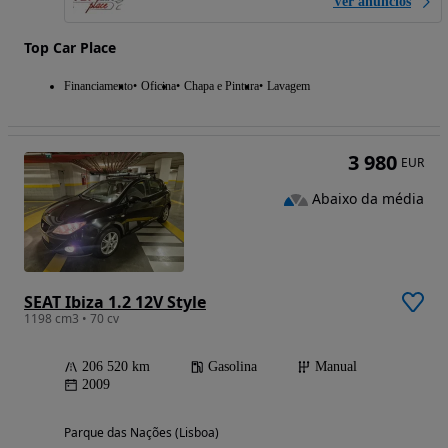
Ver anúncios
Top Car Place
Financiamento
Oficina
Chapa e Pintura
Lavagem
3 980
EUR
Abaixo da média
SEAT Ibiza 1.2 12V Style
1198 cm3 • 70 cv
206 520 km
Gasolina
Manual
2009
Parque das Nações (Lisboa)