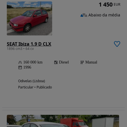
1 450
EUR
Abaixo da média
SEAT Ibiza 1.9 D CLX
1896 cm3 • 64 cv
160 000 km
Diesel
Manual
1996
Odivelas (Lisboa)
Particular • Publicado