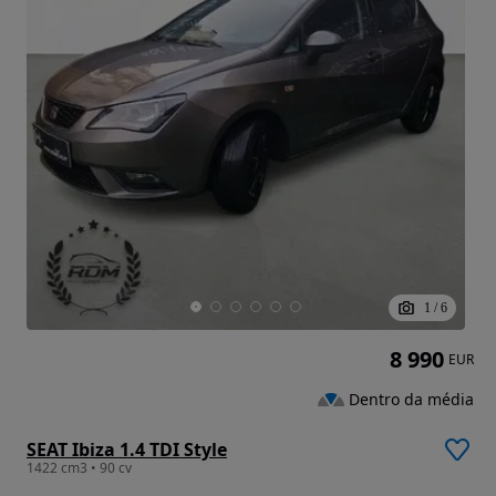
1
/
6
8 990
EUR
Dentro da média
SEAT Ibiza 1.4 TDI Style
1422 cm3 • 90 cv