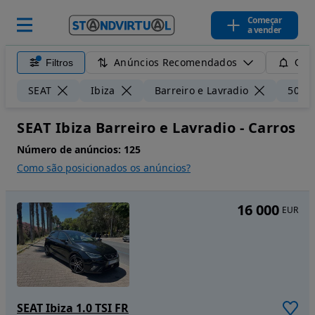
Começar
a vender
Anúncios Recomendados
Filtros
Guar
SEAT
Ibiza
Barreiro e Lavradio
50 k
SEAT Ibiza Barreiro e Lavradio - Carros
Número de anúncios:
125
Como são posicionados os anúncios?
16 000
EUR
SEAT Ibiza 1.0 TSI FR