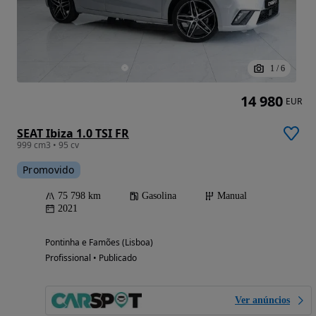
1
/
6
14 980
EUR
SEAT Ibiza 1.0 TSI FR
999 cm3 • 95 cv
Promovido
75 798 km
Gasolina
Manual
2021
Pontinha e Famões (Lisboa)
Profissional • Publicado
Ver anúncios