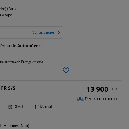
dro) (Faro)
a o topo
Ver anúncios
mércio de Automóveis
uro automóvel
Entrega em casa
13 900
 FR S/S
EUR
Dentro da média
Diesel
Manual
e Messines (Faro)