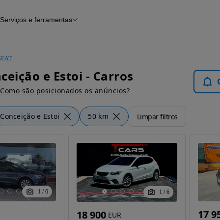
Serviços e ferramentas
Financiamento
Avaliar o meu carro
iamento
Serviço de check-up
Histórico do veículo
SEAT
Notícias e artigos
ceição e Estoi - Carros
Como são posicionados os anúncios?
Conceição e Estoi
50 km
Limpar filtros
1
/
6
1
/
6
17 9
18 900
EUR