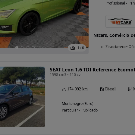
Profissional • Par
Ntcars, Comércio D
Financiamento
Ofic
1
/
6
SEAT Leon 1.6 TDI Reference Ecomo
1598 cm3 • 110 cv
174 092 km
Diesel
Montenegro (Faro)
Particular • Publicado