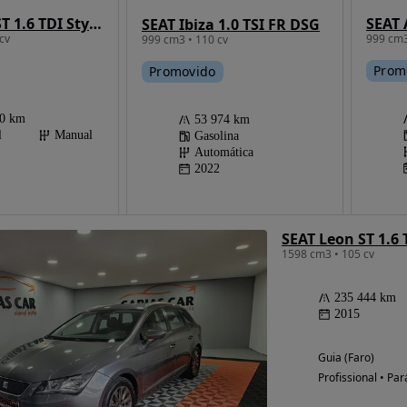
SEAT Leon ST 1.6 TDI Style S/S
SEAT Ibiza 1.0 TSI FR DSG
cv
999 cm3
999 cm3 • 110 cv
Prom
Promovido
00 km
53 974 km
l
Manual
Gasolina
Automática
2022
SEAT Leon ST 1.6 
1598 cm3 • 105 cv
235 444 km
2015
Guia (Faro)
Profissional • Par