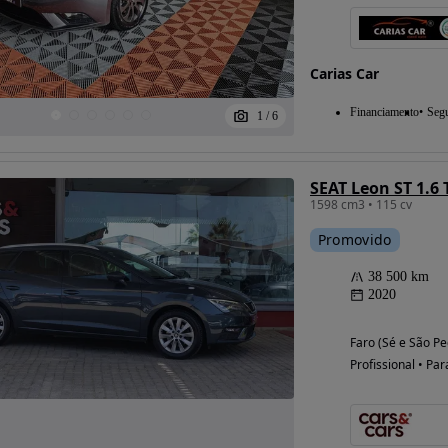
Carias Car
Possibilidade de
financiamento
Financiamento
Seg
1
/
6
SEAT Leon ST 1.6 
1598 cm3 • 115 cv
Promovido
38 500 km
2020
Faro (Sé e São Pe
Profissional • Par