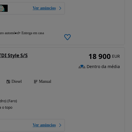
Ver anúncios
uro automóvel
Entrega em casa
18 900
TDI Style S/S
EUR
Dentro da média
Diesel
Manual
dro) (Faro)
a o topo
Ver anúncios