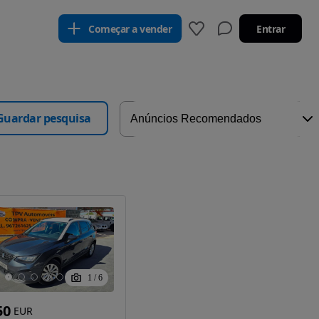
Começar a vender
Entrar
Guardar pesquisa
1
/
6
50
EUR