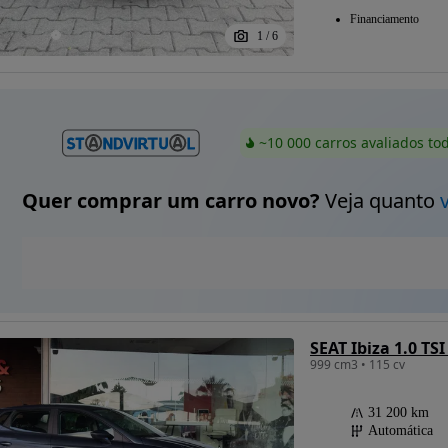
Financiamento
1
/
6
~10 000 carros avaliados to
Quer comprar um carro novo?
Veja quanto
SEAT Ibiza 1.0 TS
999 cm3 • 115 cv
31 200 km
Automática