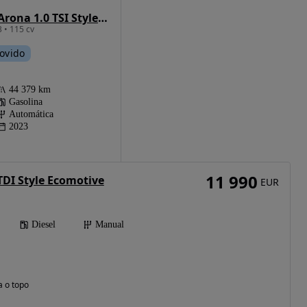
SEAT Arona 1.0 TSI Style DSG
 • 115 cv
ovido
44 379 km
Gasolina
Automática
2023
11 990
TDI Style Ecomotive
EUR
Diesel
Manual
a o topo