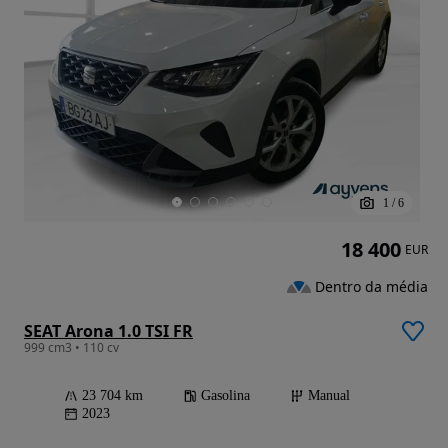
1
/
6
18 400
EUR
Dentro da média
SEAT Arona 1.0 TSI FR
999 cm3 • 110 cv
23 704 km
Gasolina
Manual
2023