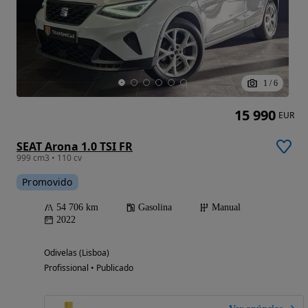
1
/
6
15 990
EUR
SEAT Arona 1.0 TSI FR
999 cm3 • 110 cv
Promovido
54 706 km
Gasolina
Manual
2022
Odivelas (Lisboa)
Profissional • Publicado