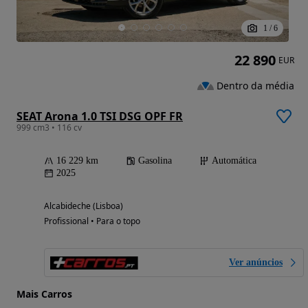
1
/
6
22 890
EUR
Dentro da média
SEAT Arona 1.0 TSI DSG OPF FR
999 cm3 • 116 cv
16 229 km
Gasolina
Automática
2025
Alcabideche (Lisboa)
Profissional • Para o topo
Ver anúncios
Mais Carros