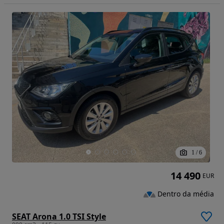
1
/
6
14 490
EUR
Dentro da média
SEAT Arona 1.0 TSI Style