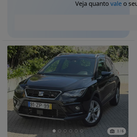
Veja quanto
vale
o seu
1
/
6