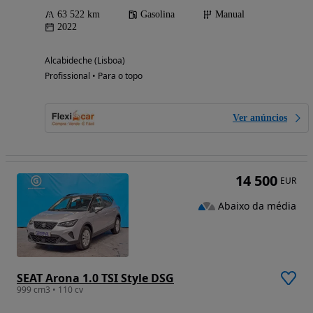
63 522 km
Gasolina
Manual
2022
Alcabideche (Lisboa)
Profissional • Para o topo
Ver anúncios
14 500
EUR
Abaixo da média
SEAT Arona 1.0 TSI Style DSG
999 cm3 • 110 cv