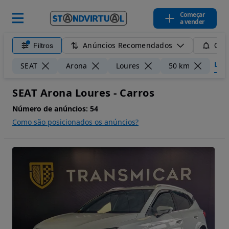
Começar
a vender
Anúncios Recomendados
Filtros
Guar
Limp
SEAT
Arona
Loures
50 km
SEAT Arona Loures - Carros
Número de anúncios:
54
Como são posicionados os anúncios?