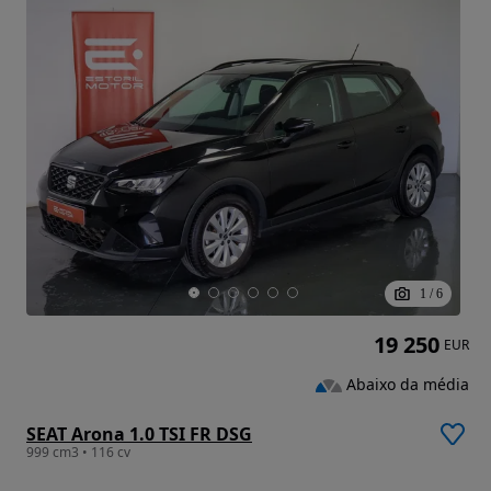
1
/
6
19 250
EUR
Abaixo da média
SEAT Arona 1.0 TSI FR DSG
999 cm3 • 116 cv