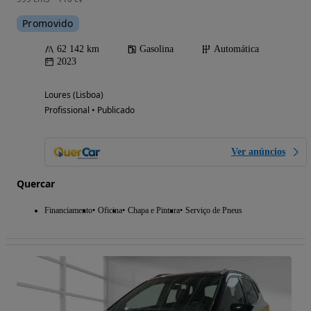
Promovido
62 142 km
Gasolina
Automática
2023
Loures (Lisboa)
Profissional • Publicado
Ver anúncios
Quercar
Financiamento
Oficina
Chapa e Pintura
Serviço de Pneus