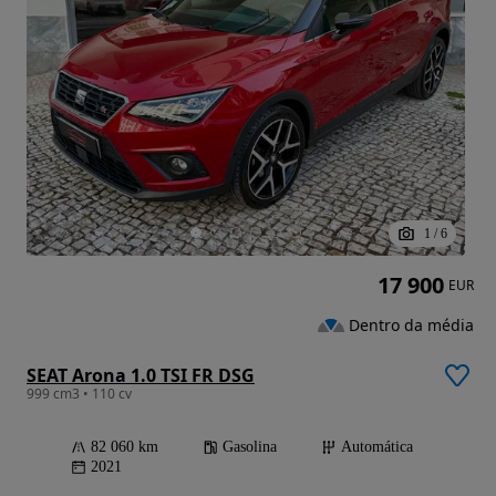
1
/
6
17 900
EUR
Dentro da média
SEAT Arona 1.0 TSI FR DSG
999 cm3 • 110 cv
82 060 km
Gasolina
Automática
2021