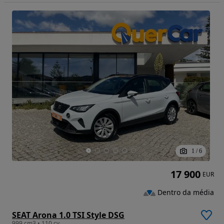
1
/
6
17 900
EUR
Dentro da média
SEAT Arona 1.0 TSI Style DSG
999 cm3 • 110 cv