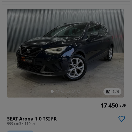
1
/
6
17 450
EUR
SEAT Arona 1.0 TSI FR
999 cm3 • 110 cv