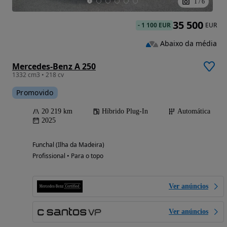
1
/
6
35 500
-
1 100 EUR
EUR
Abaixo da média
Mercedes-Benz A 250
1332 cm3 • 218 cv
Promovido
20 219 km
Híbrido Plug-In
Automática
2025
Funchal (Ilha da Madeira)
Profissional • Para o topo
Ver anúncios
Ver anúncios