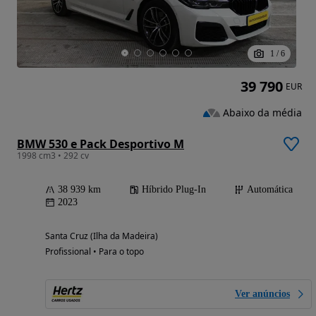
1
/
6
39 790
EUR
Abaixo da média
BMW 530 e Pack Desportivo M
1998 cm3 • 292 cv
38 939 km
Híbrido Plug-In
Automática
2023
Santa Cruz (Ilha da Madeira)
Profissional • Para o topo
Ver anúncios