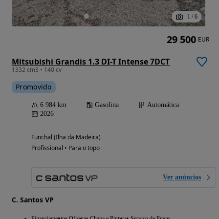
1
/
6
29 500
EUR
Mitsubishi Grandis 1.3 DI-T Intense 7DCT
1332 cm3 • 140 cv
Promovido
6 984 km
Gasolina
Automática
2026
Funchal (Ilha da Madeira)
Profissional • Para o topo
Ver anúncios
C. Santos VP
Financiamento
Oficina
Chapa e Pintura
Serviço de Pneus