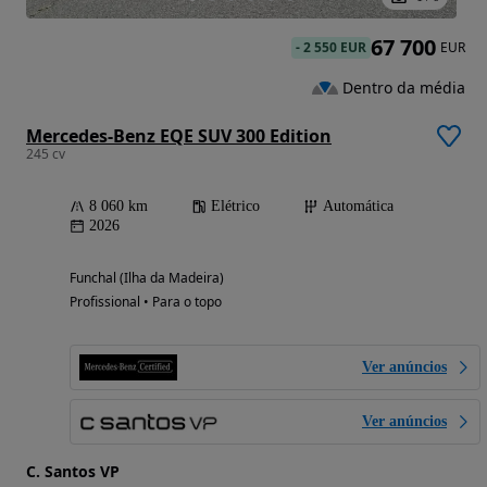
67 700
-
2 550 EUR
EUR
Dentro da média
Mercedes-Benz EQE SUV 300 Edition
245 cv
8 060 km
Elétrico
Automática
2026
Funchal (Ilha da Madeira)
Profissional • Para o topo
Ver anúncios
Ver anúncios
C. Santos VP