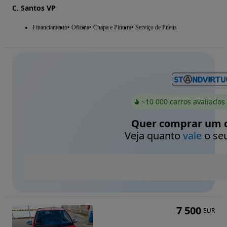
C. Santos VP
Financiamento
Oficina
Chapa e Pintura
Serviço de Pneus
~10 000 carros avaliados
Quer comprar um c
Veja quanto
vale
o seu
7 500
EUR