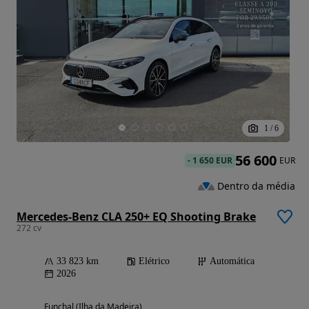
1
/
6
56 600
-
1 650 EUR
EUR
Dentro da média
Mercedes-Benz CLA 250+ EQ Shooting Brake
272 cv
33 823 km
Elétrico
Automática
2026
Funchal (Ilha da Madeira)