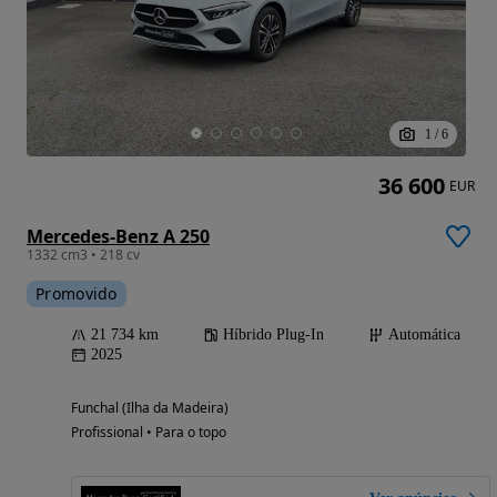
1
/
6
36 600
EUR
Mercedes-Benz A 250
1332 cm3 • 218 cv
Promovido
21 734 km
Híbrido Plug-In
Automática
2025
Funchal (Ilha da Madeira)
Profissional • Para o topo