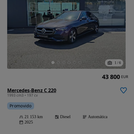
1
/
6
43 800
EUR
Mercedes-Benz C 220
1993 cm3 • 197 cv
Promovido
21 153 km
Diesel
Automática
2025