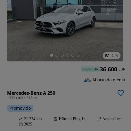
1
/
6
36 600
-
800 EUR
EUR
Abaixo da média
Mercedes-Benz A 250
1332 cm3 • 218 cv
Promovido
21 734 km
Híbrido Plug-In
Automática
2025