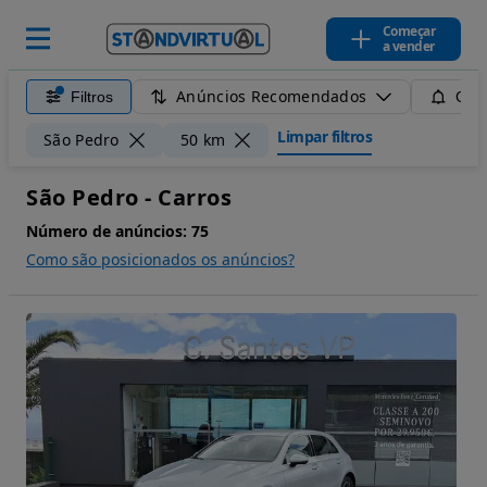
Começar
a vender
Anúncios Recomendados
Filtros
Guar
Limpar filtros
São Pedro
50 km
São Pedro - Carros
Número de anúncios:
75
Como são posicionados os anúncios?