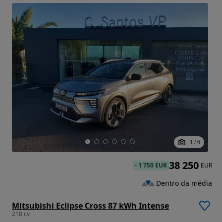
1
/
6
38 250
-
1 750 EUR
EUR
Dentro da média
Mitsubishi Eclipse Cross 87 kWh Intense
218 cv