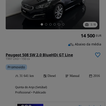
1
/
6
14 500
EUR
Abaixo da média
Peugeot 508 SW 2.0 BlueHDi GT Line
1997 cm3 • 150 cv
Promovido
31 641 km
Diesel
Manual
2016
Quinta do Anjo (Setúbal)
Profissional • Publicado