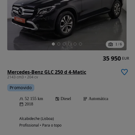
1
/
6
35 950
EUR
Mercedes-Benz GLC 250 d 4-Matic
2143 cm3 • 204 cv
Promovido
52 155 km
Diesel
Automática
2018
Alcabideche (Lisboa)
Profissional • Para o topo