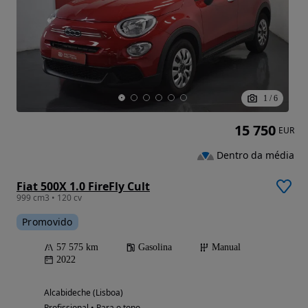
1
/
6
15 750
EUR
Dentro da média
Fiat 500X 1.0 FireFly Cult
999 cm3 • 120 cv
Promovido
57 575 km
Gasolina
Manual
2022
Alcabideche (Lisboa)
Profissional • Para o topo