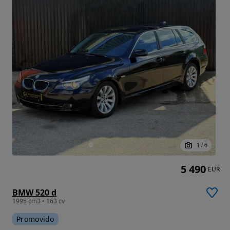
1
/
6
5 490
EUR
BMW 520 d
1995 cm3 • 163 cv
Promovido