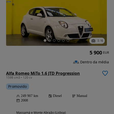
1
/
6
5 900
EUR
Dentro da média
Alfa Romeo MiTo 1.6 JTD Progression
1598 cm3 • 120 cv
Promovido
249 907 km
Diesel
Manual
2008
Massamá e Monte Abraão (Lisboa)