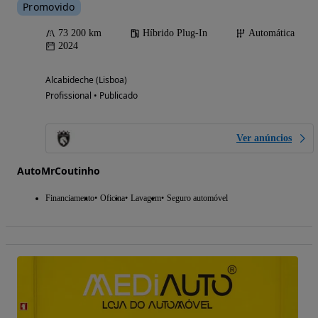
Promovido
73 200 km
Híbrido Plug-In
Automática
2024
Alcabideche (Lisboa)
Profissional • Publicado
Ver anúncios
AutoMrCoutinho
Financiamento
Oficina
Lavagem
Seguro automóvel