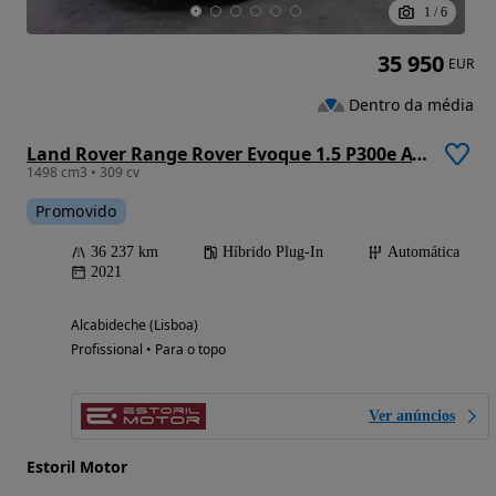
1
/
6
35 950
EUR
Dentro da média
Land Rover Range Rover Evoque 1.5 P300e AWD R-Dynamic S Auto
1498 cm3 • 309 cv
Promovido
36 237 km
Híbrido Plug-In
Automática
2021
Alcabideche (Lisboa)
Profissional • Para o topo
Ver anúncios
Estoril Motor