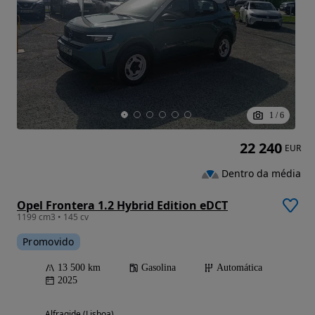
1
/
6
22 240
EUR
Dentro da média
Opel Frontera 1.2 Hybrid Edition eDCT
1199 cm3 • 145 cv
Promovido
13 500 km
Gasolina
Automática
2025
Alfragide (Lisboa)