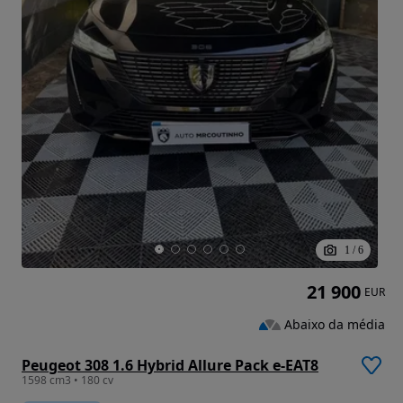
1
/
6
21 900
EUR
Abaixo da média
Peugeot 308 1.6 Hybrid Allure Pack e-EAT8
1598 cm3 • 180 cv