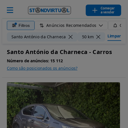
Começar
a vender
Anúncios Recomendados
Filtros
Guar
Limpar filt
Santo António da Charneca
50 km
Santo António da Charneca - Carros
Número de anúncios:
15 112
Como são posicionados os anúncios?