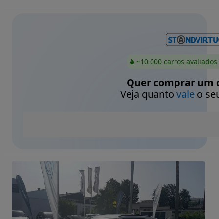
~10 000 carros avaliados
Quer comprar um c
Veja quanto
vale
o seu