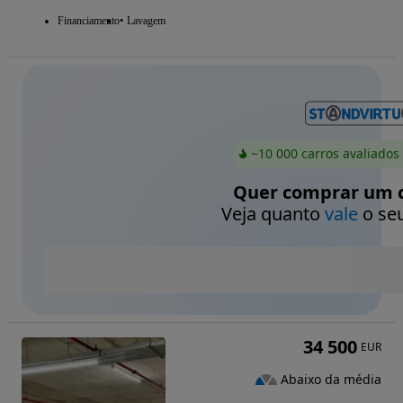
Financiamento
Lavagem
~10 000 carros avaliados
Quer comprar um c
Veja quanto
vale
o seu
34 500
EUR
Abaixo da média