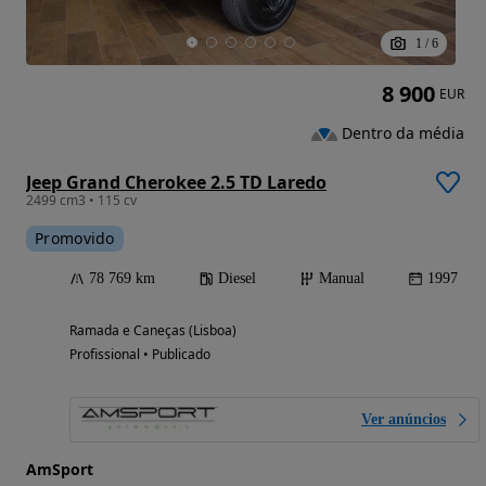
1
/
6
8 900
EUR
Dentro da média
Jeep Grand Cherokee 2.5 TD Laredo
2499 cm3 • 115 cv
Promovido
78 769 km
Diesel
Manual
1997
Ramada e Caneças (Lisboa)
Profissional • Publicado
Ver anúncios
AmSport