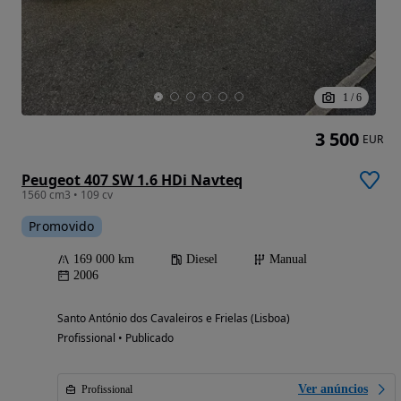
1
/
6
3 500
EUR
Peugeot 407 SW 1.6 HDi Navteq
1560 cm3 • 109 cv
Promovido
169 000 km
Diesel
Manual
2006
Santo António dos Cavaleiros e Frielas (Lisboa)
Profissional • Publicado
Ver anúncios
Profissional