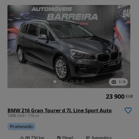
1
/
6
23 900
EUR
BMW 216 Gran Tourer d 7L Line Sport Auto
1496 cm3 • 116 cv
Promovido
80 750 km
Diesel
Automática