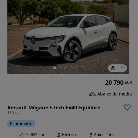
1
/
6
20 790
EUR
Abaixo da média
Renault Mégane E-Tech EV40 Equilibre
130 cv
Promovido
20 653 km
Elétrico
Automática