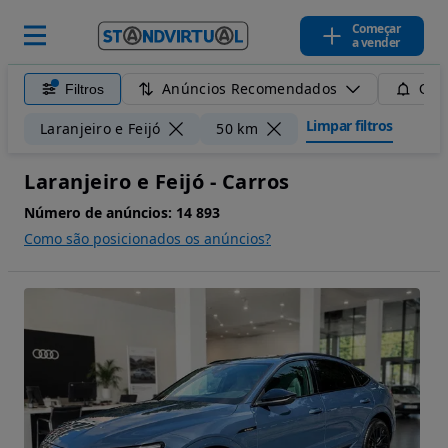
Começar
a vender
Anúncios Recomendados
Filtros
Guar
Limpar filtros
Laranjeiro e Feijó
50 km
Laranjeiro e Feijó - Carros
Número de anúncios:
14 893
Como são posicionados os anúncios?