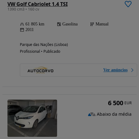
VW Golf Cabriolet 1.4 TSI
1390 cm3 • 160 cv
61 805 km
Gasolina
Manual
2011
Parque das Nações (Lisboa)
Profissional • Publicado
Ver anúncios
6 500
EUR
Abaixo da média