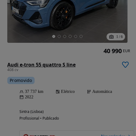
1
/
6
40 990
EUR
Audi e-tron 55 quattro S line
408 cv
Promovido
37 737 km
Elétrico
Automática
2022
Sintra (Lisboa)
Profissional • Publicado