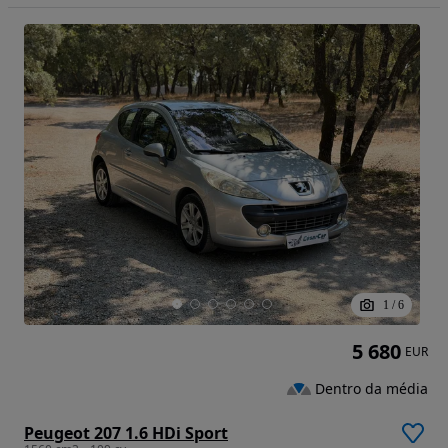
1
/
6
5 680
EUR
Dentro da média
Peugeot 207 1.6 HDi Sport