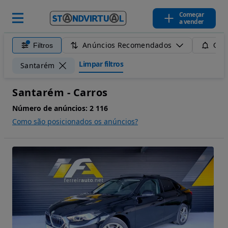
Começar
a vender
Anúncios Recomendados
Filtros
Guar
Limpar filtros
Santarém
Santarém - Carros
Número de anúncios:
2 116
Como são posicionados os anúncios?