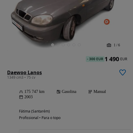
1
/
6
1 490
-
300 EUR
EUR
Daewoo Lanos
1349 cm3 • 75 cv
175 747 km
Gasolina
Manual
2003
Fátima (Santarém)
Profissional • Para o topo