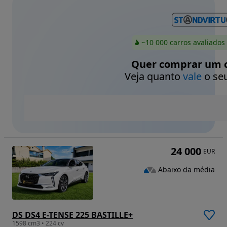
~10 000 carros avaliados
Quer comprar um c
Veja quanto
vale
o seu
24 000
EUR
Abaixo da média
DS DS4 E-TENSE 225 BASTILLE+
1598 cm3 • 224 cv