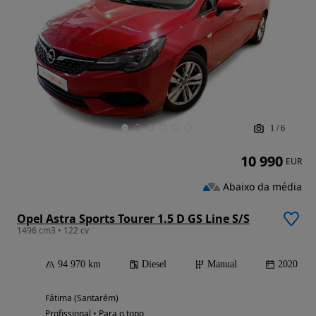
1
/
6
10 990
EUR
Abaixo da média
Opel Astra Sports Tourer 1.5 D GS Line S/S
1496 cm3 • 122 cv
94 970 km
Diesel
Manual
2020
Fátima (Santarém)
Profissional • Para o topo