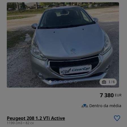
1
/
6
7 380
EUR
Dentro da média
Peugeot 208 1.2 VTi Active
1199 cm3 • 82 cv