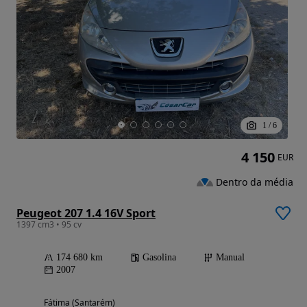
1
/
6
4 150
EUR
Dentro da média
Peugeot 207 1.4 16V Sport
1397 cm3 • 95 cv
174 680 km
Gasolina
Manual
2007
Fátima (Santarém)