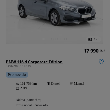
1
/
6
17 990
EUR
BMW 116 d Corporate Edition
1496 cm3 • 116 cv
Promovido
161 759 km
Diesel
Manual
2019
Fátima (Santarém)
Profissional • Publicado