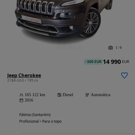
1
/
6
14 990
-
500 EUR
EUR
Jeep Cherokee
2184 cm3 • 195 cv
165 122 km
Diesel
Automática
2016
Fátima (Santarém)
Profissional • Para o topo