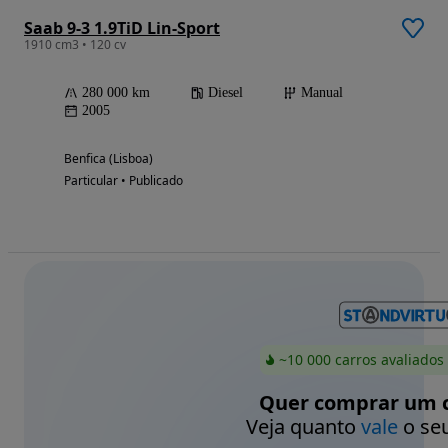
Saab 9-3 1.9TiD Lin-Sport
1910 cm3 • 120 cv
280 000 km
Diesel
Manual
2005
Benfica (Lisboa)
Particular • Publicado
~10 000 carros avaliados
Quer comprar um c
Veja quanto
vale
o seu