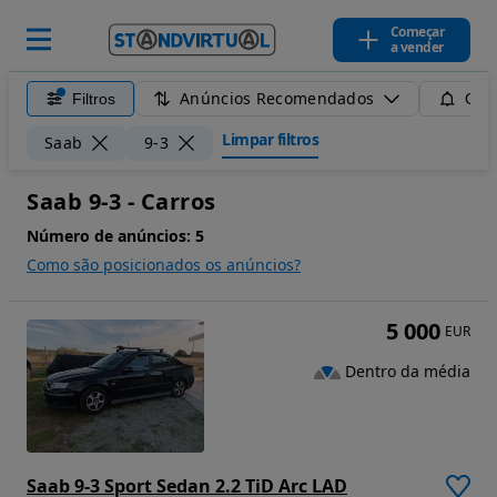
Começar
a vender
Anúncios Recomendados
Filtros
Guar
Limpar filtros
Saab
9-3
Saab 9-3 - Carros
Número de anúncios:
5
Como são posicionados os anúncios?
5 000
EUR
Dentro da média
Saab 9-3 Sport Sedan 2.2 TiD Arc LAD