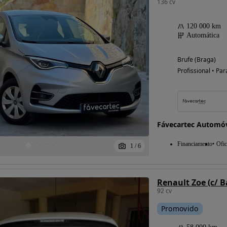
136 cv
120 000 km
Automática
Brufe (Braga)
Profissional • Par
Fávecartec Automó
Financiamento
Ofic
1
/
6
Renault Zoe (c/ B
92 cv
Promovido