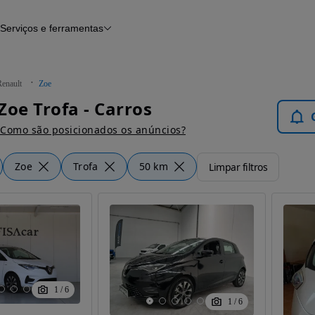
Serviços e ferramentas
Financiamento
Avaliar o meu carro
iamento
Serviço de check-up
Histórico do veículo
Renault
Zoe
Notícias e artigos
Zoe Trofa - Carros
Como são posicionados os anúncios?
Zoe
Trofa
50 km
Limpar filtros
1
/
6
1
/
6