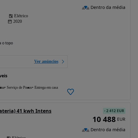
Dentro da média
Elétrico
2020
a o topo
Ver anúncios
veis
ina
Serviço de Pneus
Entrega em casa
ateria) 41 kwh Intens
-
2 412 EUR
10 488
EUR
Dentro da média