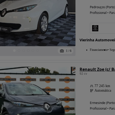
Pedrouços (Porto
Profissional • Par
Vierinha Automovei
Financiamento
Seg
1
/
6
Renault Zoe (c/ B
92 cv
77 245 km
Automática
Ermesinde (Porto
Profissional • Par