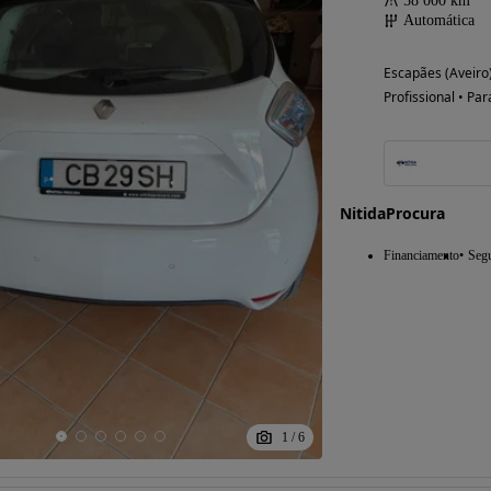
58 000 km
Automática
Escapães (Aveiro
Profissional • Par
NitidaProcura
Financiamento
Seg
1
/
6