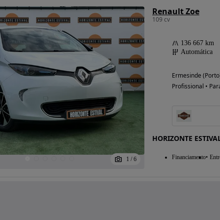
Renault Zoe
109 cv
136 667 km
Automática
Ermesinde (Porto
Profissional • Par
HORIZONTE ESTIVA
Financiamento
Entr
1
/
6