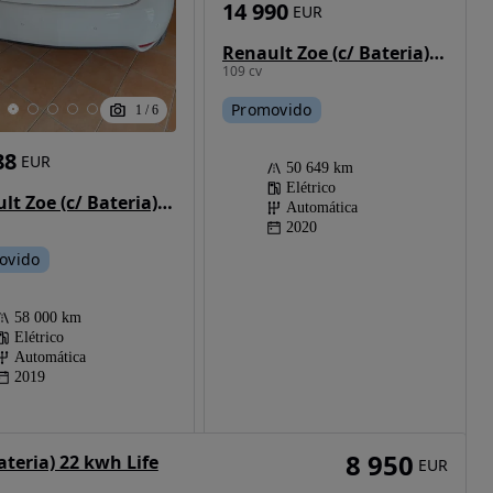
14 990
EUR
Renault Zoe (c/ Bateria) Zen 50
109 cv
Promovido
1
/
6
88
EUR
50 649 km
Elétrico
Renault Zoe (c/ Bateria) 41 kwh Intens
Automática
2020
ovido
58 000 km
Elétrico
Automática
2019
8 950
ateria) 22 kwh Life
EUR