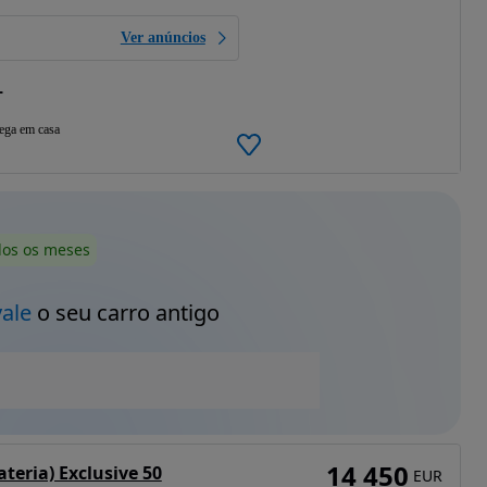
Ver anúncios
L
ega em casa
dos os meses
vale
o seu carro antigo
14 450
ateria) Exclusive 50
EUR