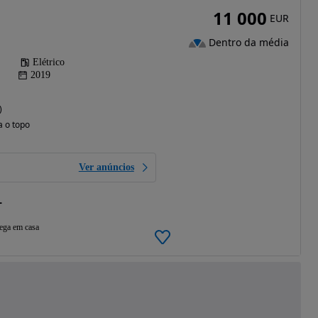
11 000
EUR
Dentro da média
Elétrico
2019
)
a o topo
Ver anúncios
L
ega em casa