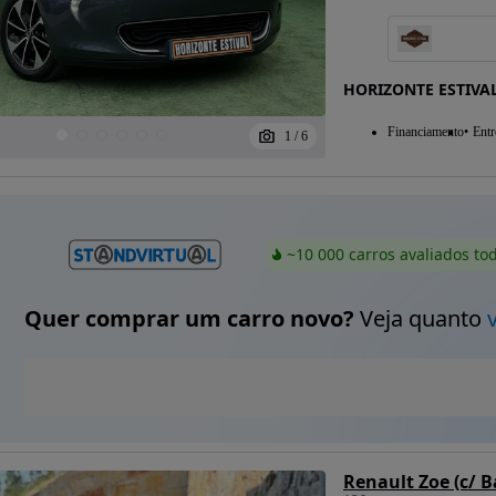
HORIZONTE ESTIVA
Financiamento
Entr
1
/
6
~10 000 carros avaliados to
Quer comprar um carro novo?
Veja quanto
Renault Zoe (c/ B