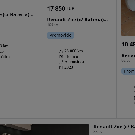
17 850
EUR
Renault Zoe (c/ Bateria) Limited 50
Renault Zoe (c/ Bateria) E-Tech EV50 Equilibre
109 cv
Promovido
10 4
53 km
23 000 km
ico
Elétrico
ática
92 cv
Automática
2023
Prom
Renault Zoe (c/ B
88 cv