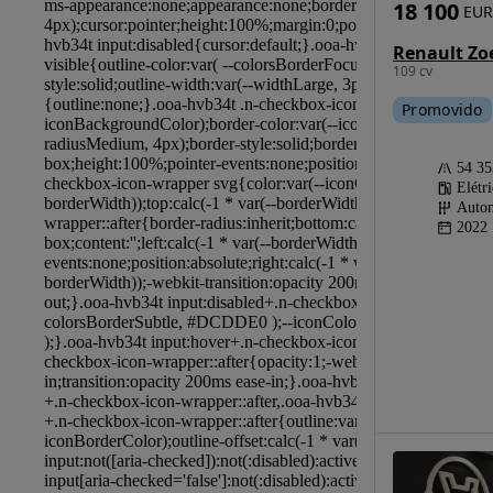
18 100
EUR
109 cv
Promovido
54 3
Elétr
Autom
2022