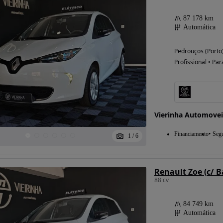
87 178 km
Automática
Possibilidade de
Pedrouços (Porto
financiamento
Profissional • Par
Vierinha Automovei
Financiamento
Seg
1
/
6
Renault Zoe (c/ B
88 cv
84 749 km
Automática