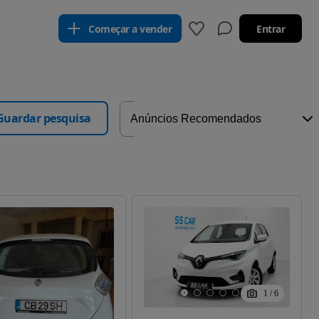
Começar a vender
Entrar
Guardar pesquisa
1
/
6