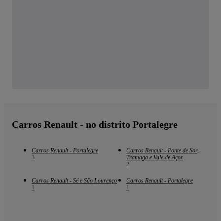
Carros Renault - no distrito Portalegre
Carros Renault - Portalegre
Carros Renault - Ponte de Sor,
3
Tramaga e Vale de Açor
2
Carros Renault - Sé e São Lourenço
Carros Renault - Portalegre
1
1