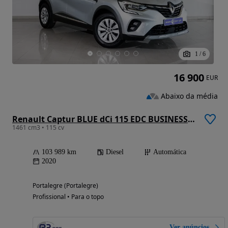
1
/
6
16 900
EUR
Abaixo da média
Renault Captur BLUE dCi 115 EDC BUSINESS EDITION
1461 cm3 • 115 cv
103 989 km
Diesel
Automática
2020
Portalegre (Portalegre)
Profissional • Para o topo
Ver anúncios