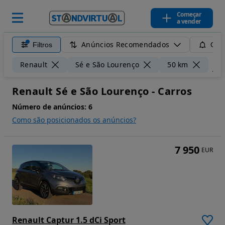
Começar
a vender
Anúncios Recomendados
Filtros
Guar
Limp
Renault
Sé e São Lourenço
50 km
Renault Sé e São Lourenço - Carros
Número de anúncios:
6
Como são posicionados os anúncios?
7 950
EUR
Renault Captur 1.5 dCi Sport