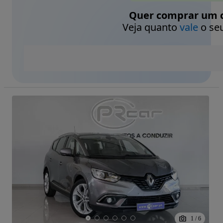
Quer comprar um c
Veja quanto
vale
o seu
1
/
6