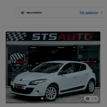
Ver anúncios
1
/
6