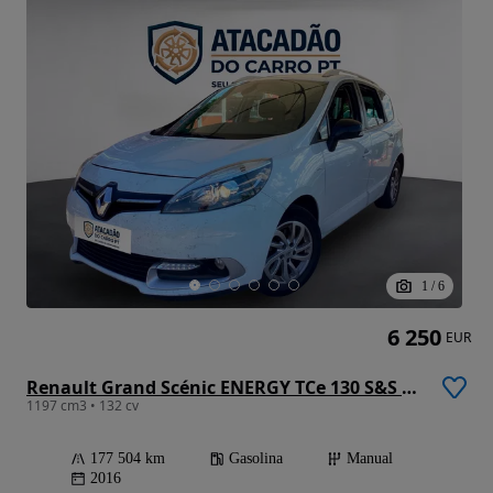
1
/
6
6 250
EUR
Renault Grand Scénic ENERGY TCe 130 S&S LIMITED
1197 cm3 • 132 cv
177 504 km
Gasolina
Manual
2016