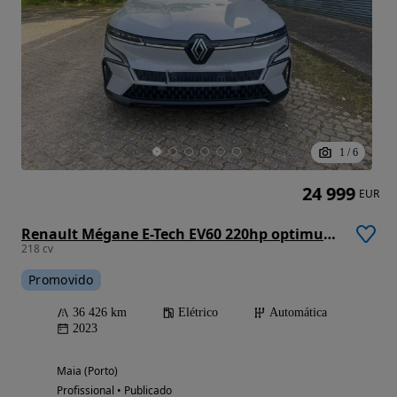
1
/
6
24 999
EUR
Renault Mégane E-Tech EV60 220hp optimum charge Equilibre
218 cv
Promovido
36 426 km
Elétrico
Automática
2023
Maia (Porto)
Profissional • Publicado