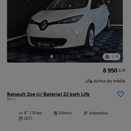
1
/
6
8 950
EUR
Acima da média
Renault Zoe (c/ Bateria) 22 kwh Life
88 cv
87 178 km
Elétrico
Automática
2015