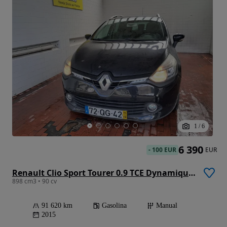
1
/
6
6 390
-
100 EUR
EUR
Renault Clio Sport Tourer 0.9 TCE Dynamique S
898 cm3 • 90 cv
91 620 km
Gasolina
Manual
2015