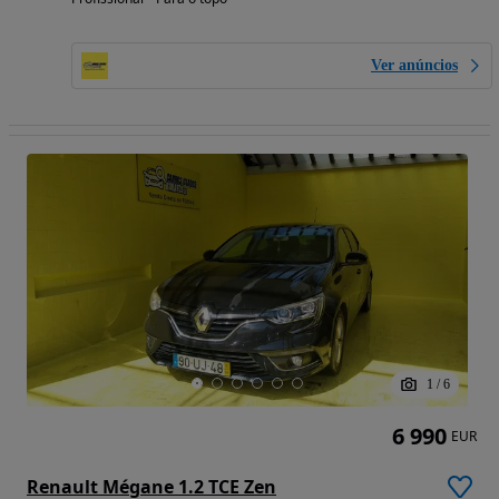
Ver anúncios
1
/
6
6 990
EUR
Renault Mégane 1.2 TCE Zen