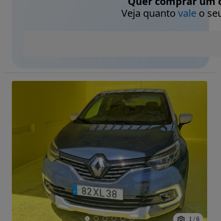
Quer comprar um c
Veja quanto
vale
o seu
1
/
6