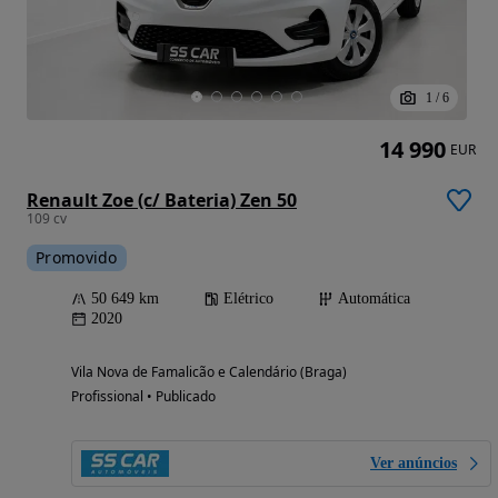
1
/
6
14 990
EUR
Renault Zoe (c/ Bateria) Zen 50
109 cv
Promovido
50 649 km
Elétrico
Automática
2020
Vila Nova de Famalicão e Calendário (Braga)
Profissional • Publicado
Ver anúncios