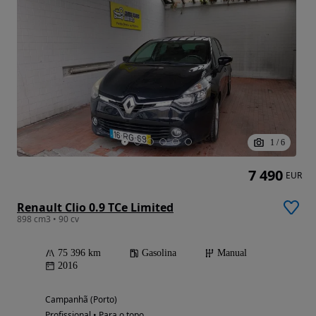
1
/
6
7 490
EUR
Renault Clio 0.9 TCe Limited
898 cm3 • 90 cv
75 396 km
Gasolina
Manual
2016
Campanhã (Porto)
Profissional • Para o topo