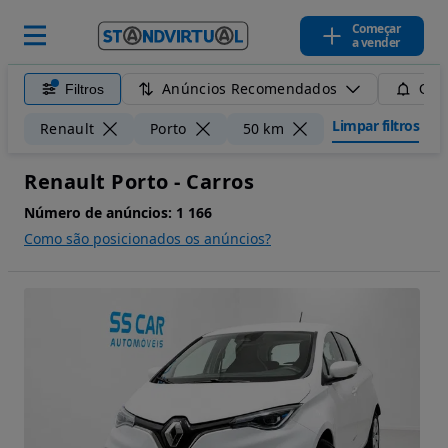
Começar
a vender
Anúncios Recomendados
Filtros
Guar
Limpar filtros
Renault
Porto
50 km
Renault Porto - Carros
Número de anúncios:
1 166
Como são posicionados os anúncios?