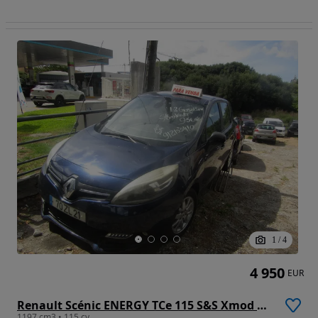
1
/
4
4 950
EUR
Renault Scénic ENERGY TCe 115 S&S Xmod Bose Edition
1197 cm3 • 115 cv