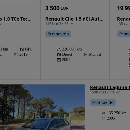
3 500
19 9
EUR
Renault Clio 1.5 dCi Authentique
Renault Clio 1.0 TCe Techno Bi-Fuel
1461 cm3 • 65 cv
135 cv
v
Promovido
Prom
220 000 km
00 km
GPL
Diesel
Manual
al
2019
2001
Renault Laguna 
1598 cm3 • 110 cv
Promovido
135 250 km
2005