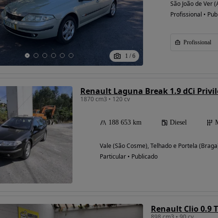
São João de Ver (
Profissional • Pub
Profissional
Possibilidade de
financiamento
1
/
6
Renault Laguna Break 1.9 dCi Privi
1870 cm3 • 120 cv
188 653 km
Diesel
Vale (São Cosme), Telhado e Portela (Braga
Particular • Publicado
Renault Clio 0.9 
898 cm3 • 90 cv