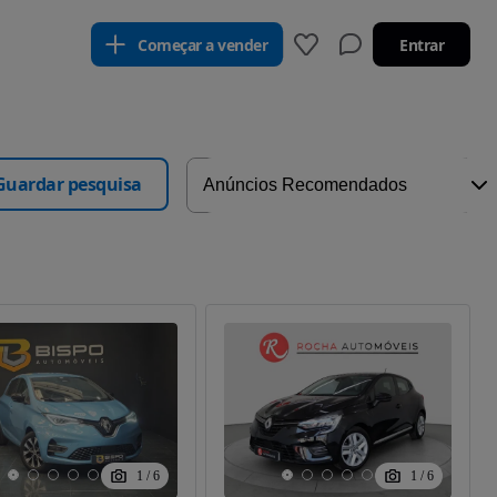
Começar a vender
Entrar
Guardar pesquisa
1
/
6
1
/
6