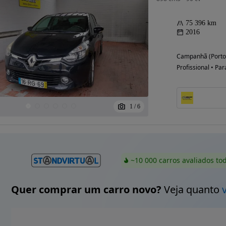
75 396 km
2016
Campanhã (Porto
Profissional • Par
1
/
6
~10 000 carros avaliados to
Quer comprar um carro novo?
Veja quanto