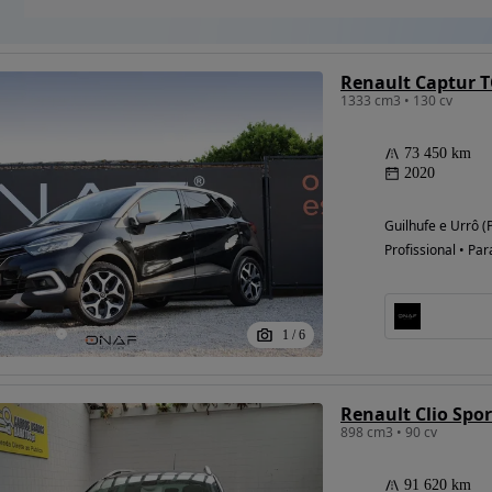
Renault Captur T
1333 cm3 • 130 cv
73 450 km
2020
Guilhufe e Urrô (
Profissional • Par
1
/
6
898 cm3 • 90 cv
91 620 km