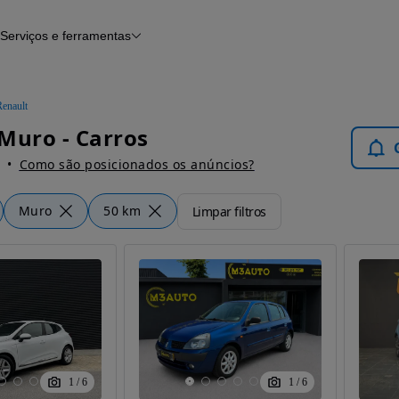
Serviços e ferramentas
Financiamento
Avaliar o meu carro
iamento
Serviço de check-up
Histórico do veículo
Renault
Notícias e artigos
Muro - Carros
Como são posicionados os anúncios?
Muro
50 km
Limpar filtros
1
/
6
1
/
6