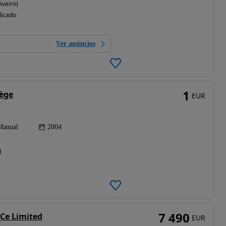
Aveiro)
licado
Ver anúncios
1
lège
EUR
Manual
2004
)
7 490
TCe Limited
EUR