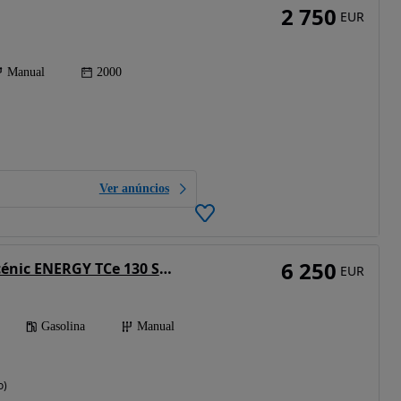
2 750
EUR
Manual
2000
Ver anúncios
6 250
Renault Grand Scénic ENERGY TCe 130 S&S LIMITED
EUR
Gasolina
Manual
o)