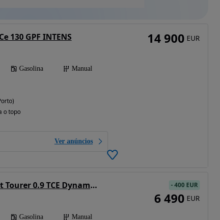
14 900
Ce 130 GPF INTENS
EUR
Gasolina
Manual
Porto)
a o topo
Ver anúncios
Renault Clio Sport Tourer 0.9 TCE Dynamique S
-
400 EUR
6 490
EUR
Gasolina
Manual