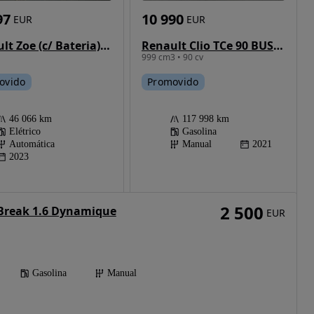
97
10 990
EUR
EUR
Renault Zoe (c/ Bateria) EV50 135hp Evolution
Renault Clio TCe 90 BUSINESS EDITION
999 cm3 • 90 cv
ovido
Promovido
46 066 km
117 998 km
Elétrico
Gasolina
Automática
Manual
2021
2023
2 500
Break 1.6 Dynamique
EUR
Gasolina
Manual