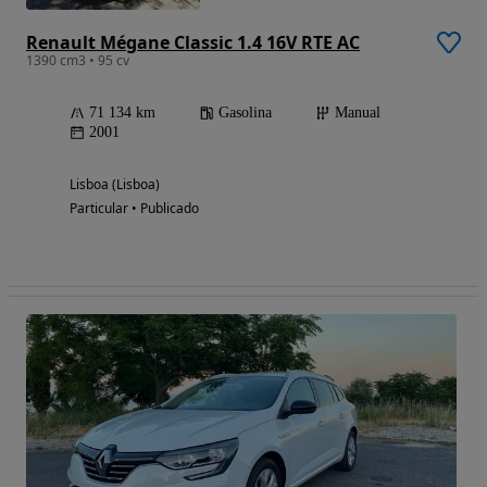
Renault Mégane Classic 1.4 16V RTE AC
1390 cm3 • 95 cv
71 134 km
Gasolina
Manual
2001
Lisboa (Lisboa)
Particular • Publicado