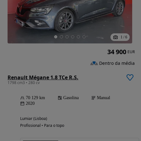
1
/
6
34 900
EUR
Dentro da média
Renault Mégane 1.8 TCe R.S.
1798 cm3 • 280 cv
70 129 km
Gasolina
Manual
2020
Lumiar (Lisboa)
Profissional • Para o topo