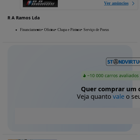
Ver anúncios
R A Ramos Lda
Financiamento
Oficina
Chapa e Pintura
Serviço de Pneus
~10 000 carros avaliados
Quer comprar um c
Veja quanto
vale
o seu