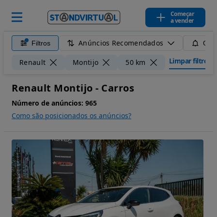
Começar
a vender
Anúncios Recomendados
Filtros
Guar
Limpar filtros
Renault
Montijo
50 km
Renault Montijo - Carros
Número de anúncios:
965
Como são posicionados os anúncios?