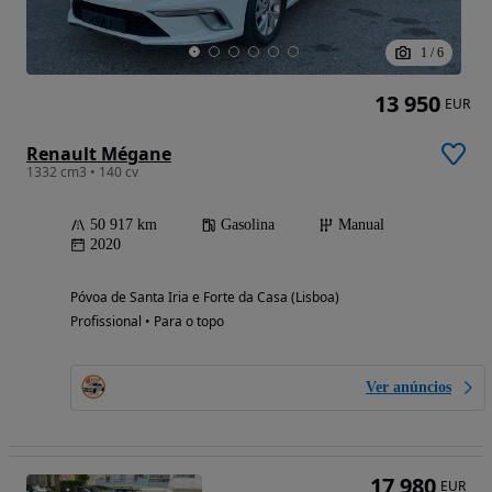
1
/
6
13 950
EUR
Renault Mégane
1332 cm3 • 140 cv
50 917 km
Gasolina
Manual
2020
Póvoa de Santa Iria e Forte da Casa (Lisboa)
Profissional • Para o topo
Ver anúncios
17 980
EUR