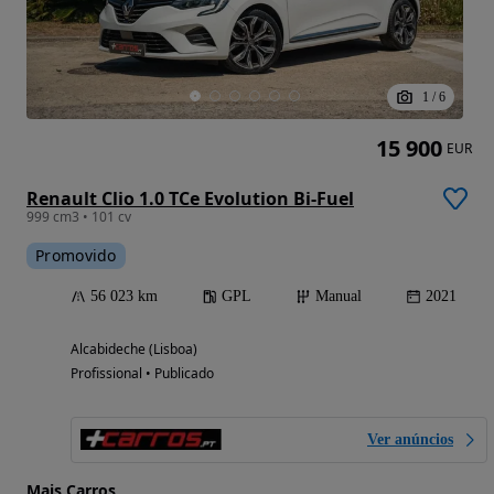
1
/
6
15 900
EUR
Renault Clio 1.0 TCe Evolution Bi-Fuel
999 cm3 • 101 cv
Promovido
56 023 km
GPL
Manual
2021
Alcabideche (Lisboa)
Profissional • Publicado
Ver anúncios
Mais Carros