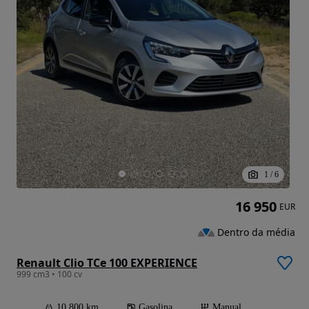
1
/
6
16 950
EUR
Dentro da média
Renault Clio TCe 100 EXPERIENCE
999 cm3 • 100 cv
10 800 km
Gasolina
Manual