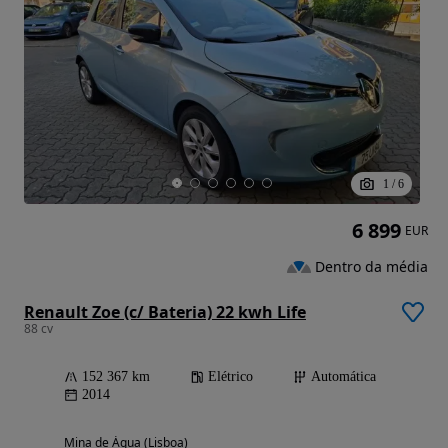
1
/
6
6 899
EUR
Dentro da média
Renault Zoe (c/ Bateria) 22 kwh Life
88 cv
152 367 km
Elétrico
Automática
2014
Mina de Água (Lisboa)