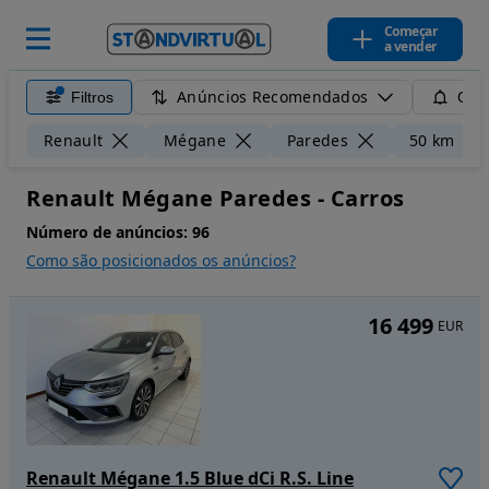
Começar
a vender
Anúncios Recomendados
Filtros
Guar
Renault
Mégane
Paredes
50 km
Renault Mégane Paredes - Carros
Número de anúncios:
96
Como são posicionados os anúncios?
16 499
EUR
Renault Mégane 1.5 Blue dCi R.S. Line