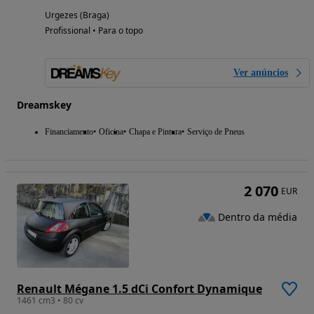
Urgezes (Braga)
Profissional • Para o topo
Ver anúncios
Dreamskey
Financiamento
Oficina
Chapa e Pintura
Serviço de Pneus
2 070
EUR
Dentro da média
Renault Mégane 1.5 dCi Confort Dynamique
1461 cm3 • 80 cv