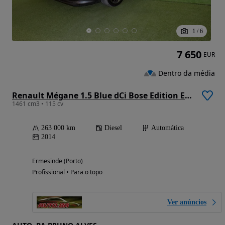
1
/
6
7 650
EUR
Dentro da média
Renault Mégane 1.5 Blue dCi Bose Edition EDC
1461 cm3 • 115 cv
263 000 km
Diesel
Automática
2014
Ermesinde (Porto)
Profissional • Para o topo
Ver anúncios