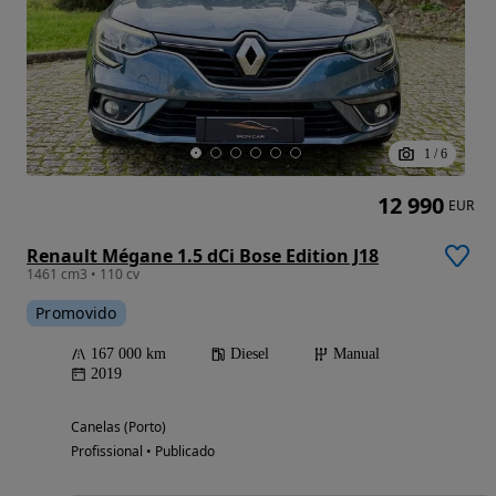
1
/
6
12 990
EUR
Renault Mégane 1.5 dCi Bose Edition J18
1461 cm3 • 110 cv
Promovido
167 000 km
Diesel
Manual
2019
Canelas (Porto)
Profissional • Publicado