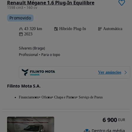
Renault Mégane 1.6 Plug-In Equilibre
1598 cm3 • 160 cv
Promovido
43 320 km
Híbrido Plug-In
Automática
2023
Silvares (Braga)
Profissional • Para o topo
Ver anúncios
Filinto Mota S.A.
Financiamento
Oficina
Chapa e Pintura
Serviço de Pneus
6 900
EUR
Dentro da média