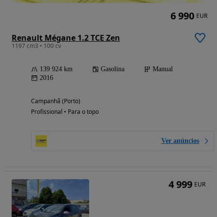
6 990
EUR
Renault Mégane 1.2 TCE Zen
1197 cm3 • 100 cv
139 924 km
Gasolina
Manual
2016
Campanhã (Porto)
Profissional • Para o topo
Ver anúncios
4 999
EUR