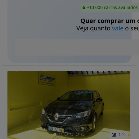
~10 000 carros avaliados
Quer comprar um c
Veja quanto
vale
o seu
1
/
6