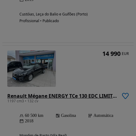
Custóias, Leça do Balio e Guifões (Porto)
Profissional • Publicado
14 990
EUR
Renault Mégane ENERGY TCe 130 EDC LIMITED
1197 cm3 • 132 cv
60 500 km
Gasolina
Automática
2018
Mondim de Basto (Vila Real)