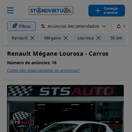
Começar
a vender
Anúncios Recomendados
Filtros
Guar
Renault
Mégane
Lourosa
50 km
Renault Mégane Lourosa - Carros
Número de anúncios:
76
Como são posicionados os anúncios?