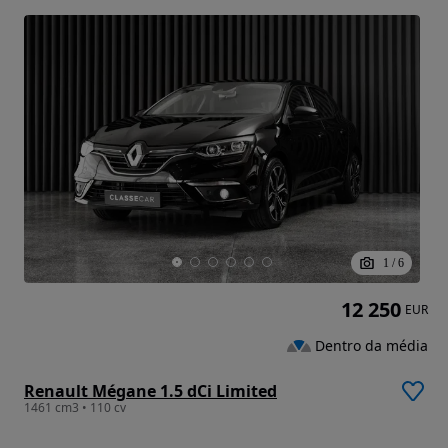
1
/
6
12 250
EUR
Dentro da média
Renault Mégane 1.5 dCi Limited
1461 cm3 • 110 cv