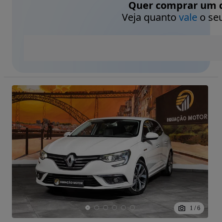
Quer comprar um c
Veja quanto
vale
o seu
1
/
6