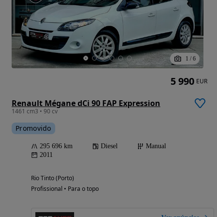
1
/
6
5 990
EUR
Renault Mégane dCi 90 FAP Expression
1461 cm3 • 90 cv
Promovido
295 696 km
Diesel
Manual
2011
Rio Tinto (Porto)
Profissional • Para o topo