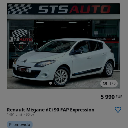
1
/
6
5 990
EUR
Renault Mégane dCi 90 FAP Expression
1461 cm3 • 90 cv
Promovido