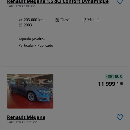
Renault Mégane 1.5 dCi Confort Dynamique
1461 cm3 • 80 cv
203 000 km
Diesel
Manual
2003
Águeda (Aveiro)
Particular • Publicado
-
351 EUR
11 999
EUR
Renault Mégane
1461 cm3 • 115 cv