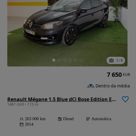
1
/
6
7 650
EUR
Dentro da média
Renault Mégane 1.5 Blue dCi Bose Edition EDC
1461 cm3 • 115 cv
263 000 km
Diesel
Automática
2014