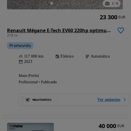
1
/
6
23 300
EUR
Renault Mégane E-Tech EV60 220hp optimum charge Techno
218 cv
Promovido
117 000 km
Elétrico
Automática
2023
Maia (Porto)
Profissional • Publicado
Ver anúncios
40 000
EUR