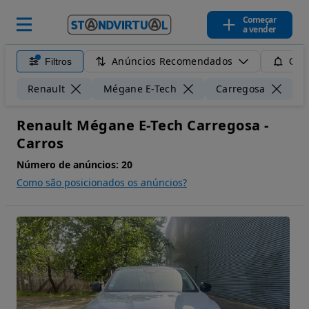
Começar
a vender
Anúncios Recomendados
Filtros
Guar
Renault
Mégane E-Tech
Carregosa
Renault Mégane E-Tech Carregosa -
Carros
Número de anúncios:
20
Como são posicionados os anúncios?