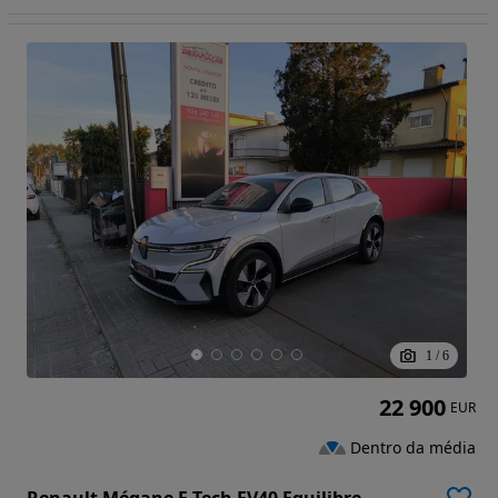
1
/
6
22 900
EUR
Dentro da média
Renault Mégane E-Tech EV40 Equilibre