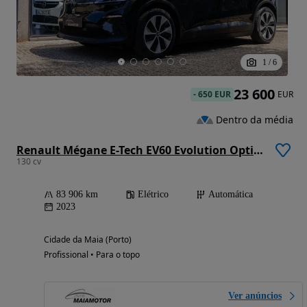
1
/
6
23 600
-
650 EUR
EUR
Dentro da média
Renault Mégane E-Tech EV60 Evolution Optimum Charge
130 cv
83 906 km
Elétrico
Automática
2023
Cidade da Maia (Porto)
Profissional • Para o topo
Ver anúncios