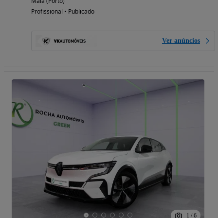
Maia (Porto)
Profissional • Publicado
Ver anúncios
1
/
6