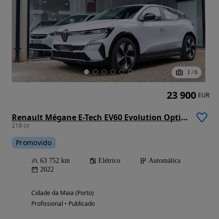
1
/
6
23 900
EUR
Renault Mégane E-Tech EV60 Evolution Optimum Charge
218 cv
Promovido
63 752 km
Elétrico
Automática
2022
Cidade da Maia (Porto)
Profissional • Publicado