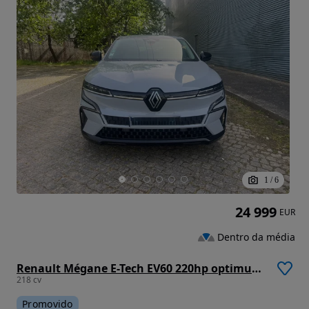
1
/
6
24 999
EUR
Dentro da média
Renault Mégane E-Tech EV60 220hp optimum charge Equilibre
218 cv
Promovido