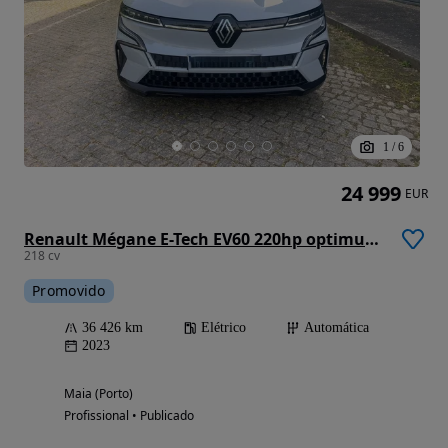
1
/
6
24 999
EUR
Renault Mégane E-Tech EV60 220hp optimum charge Equilibre
218 cv
Promovido
36 426 km
Elétrico
Automática
2023
Maia (Porto)
Profissional • Publicado