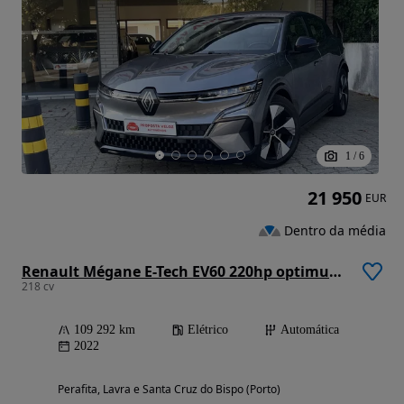
1
/
6
21 950
EUR
Dentro da média
Renault Mégane E-Tech EV60 220hp optimum charge Equilibre
218 cv
109 292 km
Elétrico
Automática
2022
Perafita, Lavra e Santa Cruz do Bispo (Porto)