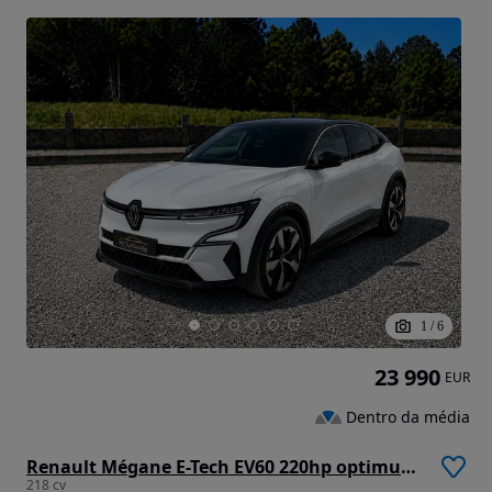
1
/
6
23 990
EUR
Dentro da média
Renault Mégane E-Tech EV60 220hp optimum charge Techno
218 cv