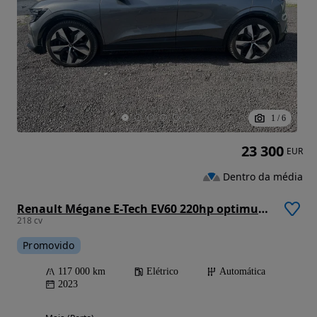
1
/
6
23 300
EUR
Dentro da média
Renault Mégane E-Tech EV60 220hp optimum charge Techno
218 cv
Promovido
117 000 km
Elétrico
Automática
2023