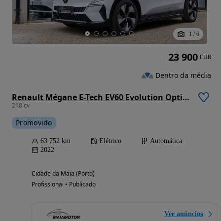
1
/
6
23 900
EUR
Dentro da média
Renault Mégane E-Tech EV60 Evolution Optimum Charge
218 cv
Promovido
63 752 km
Elétrico
Automática
2022
Cidade da Maia (Porto)
Profissional • Publicado
Ver anúncios