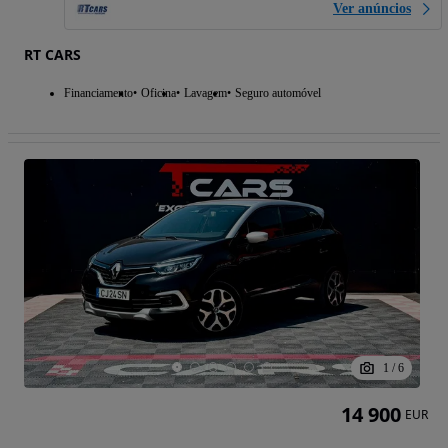
Ver anúncios
RT CARS
Financiamento
Oficina
Lavagem
Seguro automóvel
1
/
6
14 900
EUR