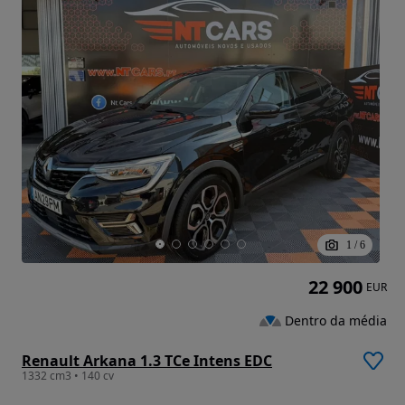
1
/
6
22 900
EUR
Dentro da média
Renault Arkana 1.3 TCe Intens EDC
1332 cm3 • 140 cv