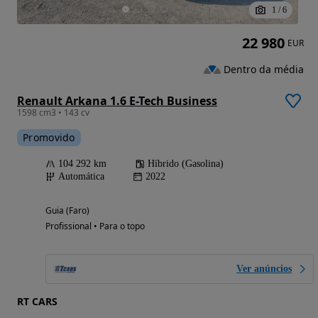
1
/
6
22 980
EUR
Dentro da média
Renault Arkana 1.6 E-Tech Business
1598 cm3 • 143 cv
Promovido
104 292 km
Híbrido (Gasolina)
Automática
2022
Guia (Faro)
Profissional • Para o topo
Ver anúncios
RT CARS