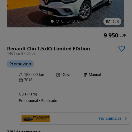
1
/
6
9 950
EUR
Renault Clio 1.5 dCi Limited EDition
1461 cm3 • 90 cv
Promovido
185 000 km
Diesel
Manual
2018
Guia (Faro)
Profissional • Publicado
Ver anúncios
TPV Automoveis