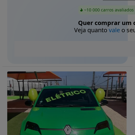
~10 000 carros avaliados
Quer comprar um c
Veja quanto
vale
o seu