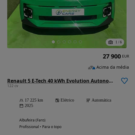
1
/
6
27 900
EUR
Acima da média
Renault 5 E-Tech 40 kWh Evolution Autonomia Urbana
122 cv
17 225 km
Elétrico
Automática
2025
Albufeira (Faro)
Profissional • Para o topo