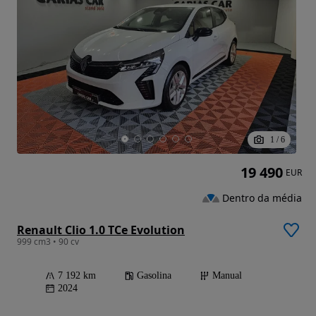
1
/
6
19 490
EUR
Dentro da média
Renault Clio 1.0 TCe Evolution
999 cm3 • 90 cv
7 192 km
Gasolina
Manual
2024