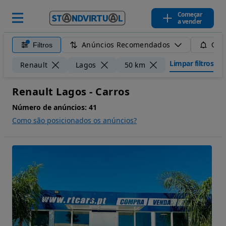
Começar
a vender
Anúncios Recomendados
Filtros
Guar
Limpar filtros
Renault
Lagos
50 km
Renault Lagos - Carros
Número de anúncios:
41
Como são posicionados os anúncios?