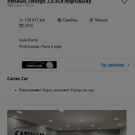
Renault Twingo 1.0 SCe Night&Day
999 cm3 • 70 cv
139 871 km
Gasolina
Manual
2016
Guia (Faro)
Profissional • Para o topo
Ver anúncios
Carias Car
Financiamento
Seguro automóvel
Entrega em casa