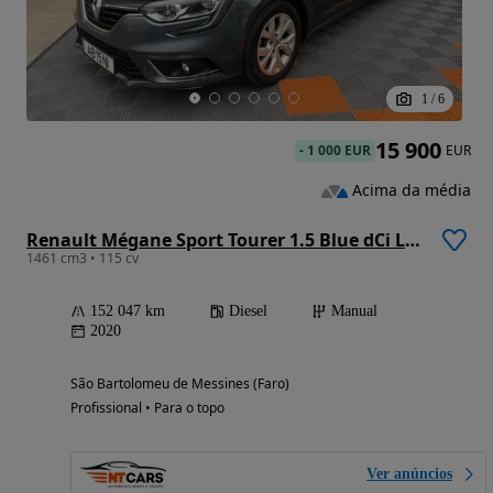
1
/
6
15 900
-
1 000 EUR
EUR
Acima da média
Renault Mégane Sport Tourer 1.5 Blue dCi Limited
1461 cm3 • 115 cv
152 047 km
Diesel
Manual
2020
São Bartolomeu de Messines (Faro)
Profissional • Para o topo
Ver anúncios