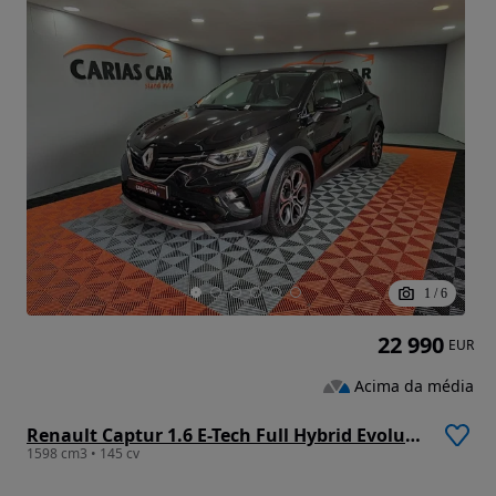
1
/
6
22 990
EUR
Acima da média
Renault Captur 1.6 E-Tech Full Hybrid Evolution
1598 cm3 • 145 cv