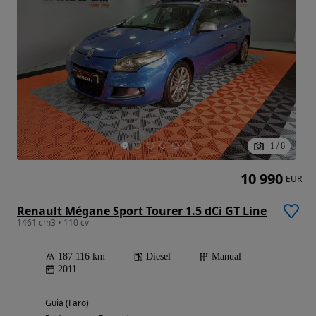
1
/
6
10 990
EUR
Renault Mégane Sport Tourer 1.5 dCi GT Line
1461 cm3 • 110 cv
187 116 km
Diesel
Manual
2011
Guia (Faro)