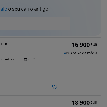
vale
o seu carro antigo
16 900
s EDC
EUR
Abaixo da média
Automática
2017
18 900
EUR