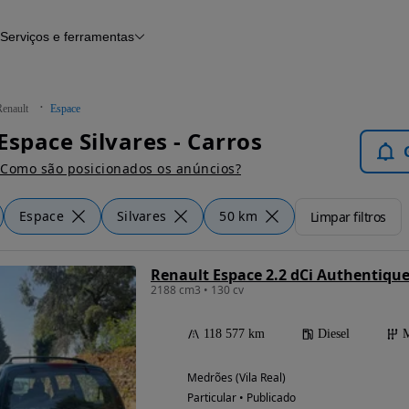
Serviços e ferramentas
Financiamento
Avaliar o meu carro
iamento
Serviço de check-up
Histórico do veículo
Renault
Espace
Notícias e artigos
Espace Silvares - Carros
Como são posicionados os anúncios?
Espace
Silvares
50 km
Limpar filtros
Renault Espace 2.2 dCi Authentiqu
2188 cm3 • 130 cv
118 577 km
Diesel
M
Medrões (Vila Real)
Particular • Publicado