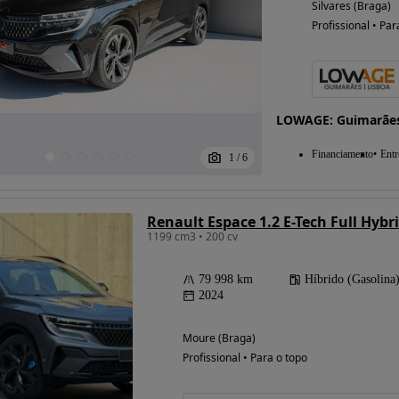
Silvares (Braga)
Profissional • Par
LOWAGE: Guimarães 
Financiamento
Entr
1
/
6
Renault Espace 1.2 E-Tech Full Hybri
1199 cm3 • 200 cv
79 998 km
Híbrido (Gasolina
2024
Moure (Braga)
Profissional • Para o topo