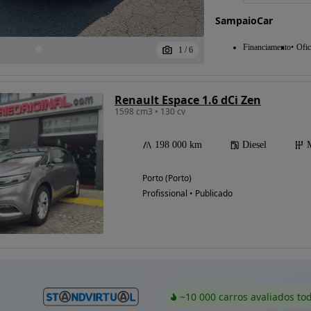
SampaioCar
Financiamento
Ofic
1
/
6
Possibilidade de
financiamento
Renault Espace 1.6 dCi Zen
1598 cm3 • 130 cv
198 000 km
Diesel
Porto (Porto)
Profissional • Publicado
~10 000 carros avaliados to