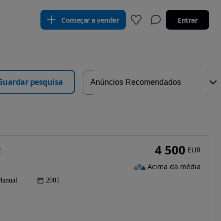
Começar a vender
Entrar
Guardar pesquisa
4 500
e
EUR
Acima da média
anual
2001