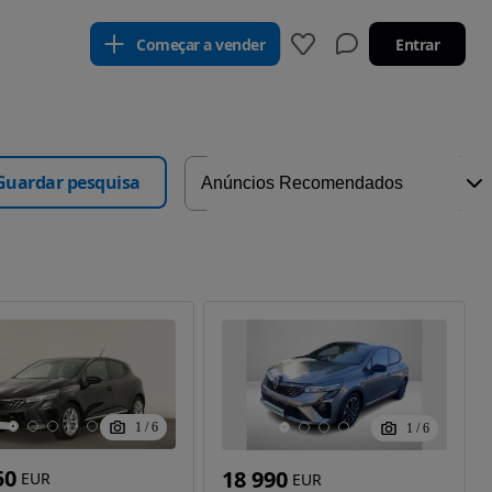
Começar a vender
Entrar
Guardar pesquisa
1
/
6
1
/
6
50
18 990
EUR
EUR