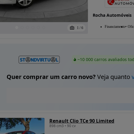
Rocha Automóveis
Financiamento
Ofic
1
/
6
~10 000 carros avaliados to
Quer comprar um carro novo?
Veja quanto
Renault Clio TCe 90 Limited
898 cm3 • 90 cv