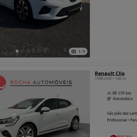
1
/
6
Renault Clio
1598 cm3 • 140 cv
88 159 km
Automática
São João das Lam
Profissional • Par