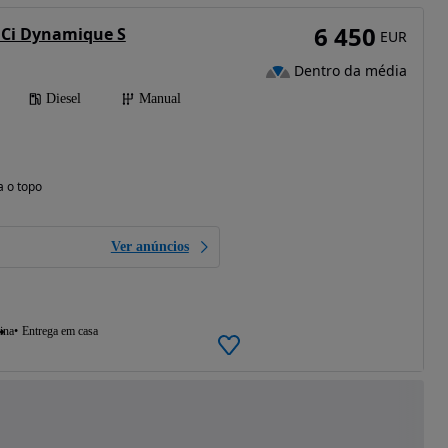
6 450
 dCi Dynamique S
EUR
Dentro da média
Diesel
Manual
a o topo
Ver anúncios
ina
Entrega em casa