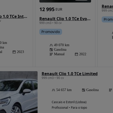
12 995
EUR
999 cm3
Renault Clio 1.0 TCe Intens
Renault Clio 1.0 TCe Evolution
Prom
v
999 cm3 • 90 cv
Promovido
30 km
49 070 km
ina
Gasolina
al
2023
Manual
2022
Renault Clio 1.0 TCe Limited
999 cm3 • 90 cv
54 657 km
Gasolina
Cascais e Estoril (Lisboa)
Profissional • Para o topo