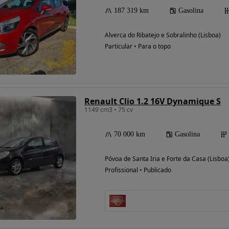
187 319 km
Gasolina
Alverca do Ribatejo e Sobralinho (Lisboa)
Particular • Para o topo
Renault Clio 1.2 16V Dynamique S
1149 cm3 • 75 cv
70 000 km
Gasolina
Póvoa de Santa Iria e Forte da Casa (Lisboa
Profissional • Publicado