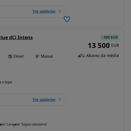
Ver anúncios
Blue dCi Intens
-
500 EUR
13 500
EUR
Abaixo da média
Diesel
Manual
a o topo
Ver anúncios
ina
Lavagem
Seguro automóvel