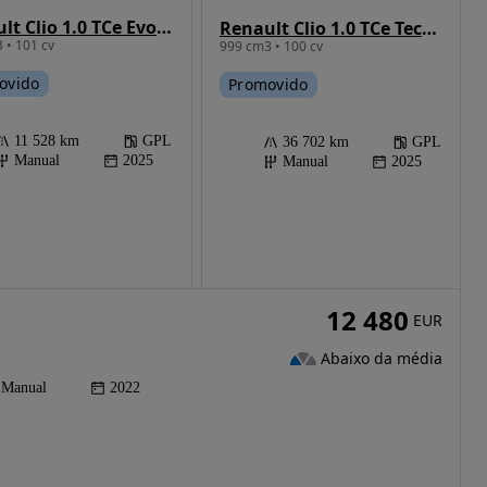
Renault Clio 1.0 TCe Evolution Bi-Fuel
Renault Clio 1.0 TCe Techno Bi-Fuel
 • 101 cv
999 cm3 • 100 cv
ovido
Promovido
11 528 km
GPL
36 702 km
GPL
Manual
2025
Manual
2025
12 480
EUR
Abaixo da média
Manual
2022