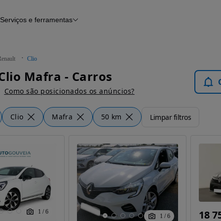
Serviços e ferramentas
Financiamento
Avaliar o meu carro
iamento
Serviço de check-up
Histórico do veículo
Renault
Clio
Notícias e artigos
Clio Mafra - Carros
Como são posicionados os anúncios?
Clio
Mafra
50 km
Limpar filtros
1
/
6
18 7
1
/
6