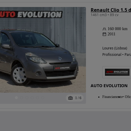
Renault Clio 1.5
1461 cm3 • 89 cv
160 000 km
2011
Loures (Lisboa)
Profissional • Par
AUTO EVOLUTION
Financiamento
Ofic
1
/
6