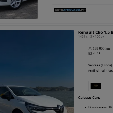
Possibilidade de
financiamento
Renault Clio 1.5 
1461 cm3 • 100 cv
138 000 km
2023
Venteira (Lisboa)
Profissional • Par
Calesso Cars
Financiamento
Ofic