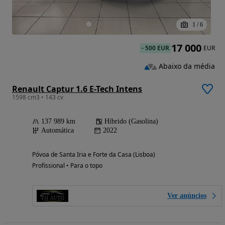
1
/
6
17 000
-
500 EUR
EUR
Abaixo da média
Renault Captur 1.6 E-Tech Intens
1598 cm3 • 143 cv
137 989 km
Híbrido (Gasolina)
Automática
2022
Póvoa de Santa Iria e Forte da Casa (Lisboa)
Profissional • Para o topo
Ver anúncios