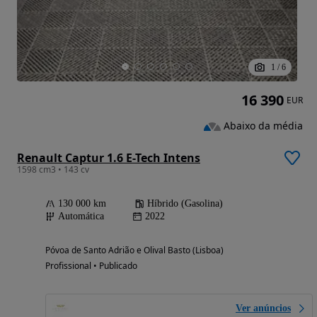
1
/
6
16 390
EUR
Abaixo da média
Renault Captur 1.6 E-Tech Intens
1598 cm3 • 143 cv
130 000 km
Híbrido (Gasolina)
Automática
2022
Póvoa de Santo Adrião e Olival Basto (Lisboa)
Profissional • Publicado
Ver anúncios