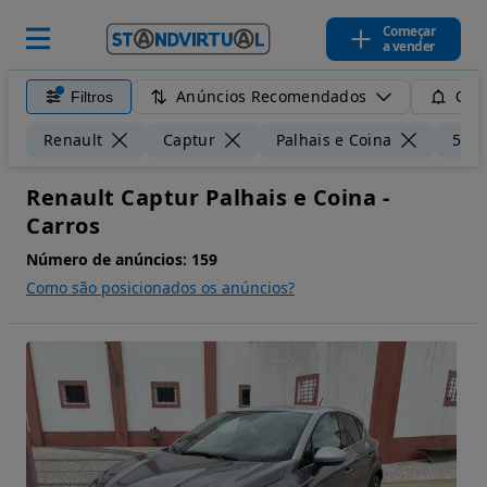
Começar
a vender
Anúncios Recomendados
Filtros
Guar
Renault
Captur
Palhais e Coina
50 
Renault Captur Palhais e Coina -
Carros
Número de anúncios:
159
Como são posicionados os anúncios?