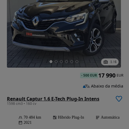
1
/
6
17 990
-
500 EUR
EUR
Abaixo da média
Renault Captur 1.6 E-Tech Plug-In Intens
1598 cm3 • 160 cv
70 484 km
Híbrido Plug-In
Automática
2021