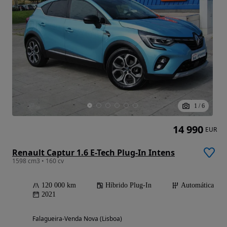
1
/
6
14 990
EUR
Renault Captur 1.6 E-Tech Plug-In Intens
1598 cm3 • 160 cv
120 000 km
Híbrido Plug-In
Automática
2021
Falagueira-Venda Nova (Lisboa)