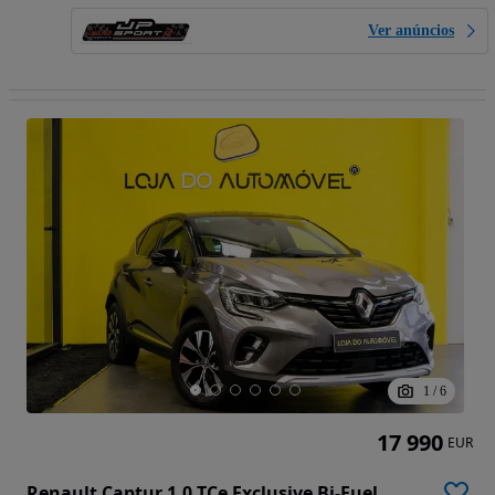
Ver anúncios
1
/
6
17 990
EUR
Renault Captur 1.0 TCe Exclusive Bi-Fuel