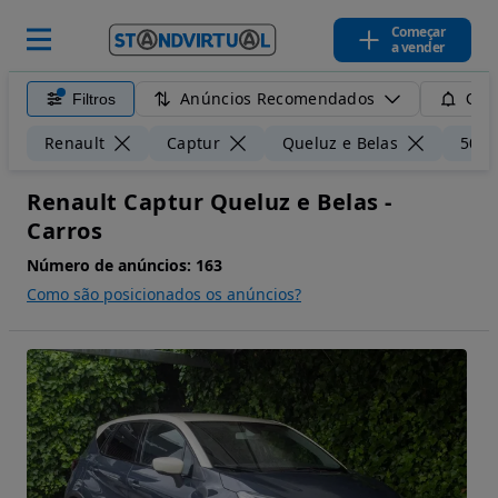
Começar
a vender
Anúncios Recomendados
Filtros
Guar
Renault
Captur
Queluz e Belas
50 k
Renault Captur Queluz e Belas -
Carros
Número de anúncios:
163
Como são posicionados os anúncios?