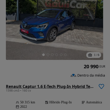
1
/
6
20 990
EUR
Dentro da média
Renault Captur 1.6 E-Tech Plug-In Hybrid Techno
1598 cm3 • 160 cv
50 315 km
Híbrido Plug-In
Automática
2022