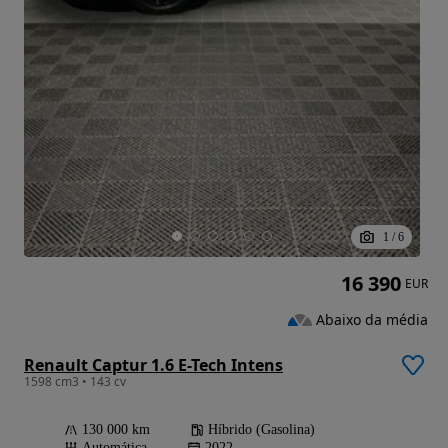
1
/
6
16 390
EUR
Abaixo da média
Renault Captur 1.6 E-Tech Intens
1598 cm3 • 143 cv
130 000 km
Híbrido (Gasolina)
Automática
2022