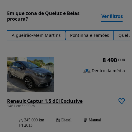
Em que zona de Queluz e Belas
Ver filtros
procura?
Algueirão-Mem Martins
Pontinha e Famões
Queluz
8 490
EUR
Dentro da média
Renault Captur 1.5 dCi Exclusive
1461 cm3 • 90 cv
245 000 km
Diesel
Manual
2013