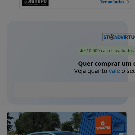
Ver anúncios
~10 000 carros avaliados
Quer comprar um c
Veja quanto
vale
o seu