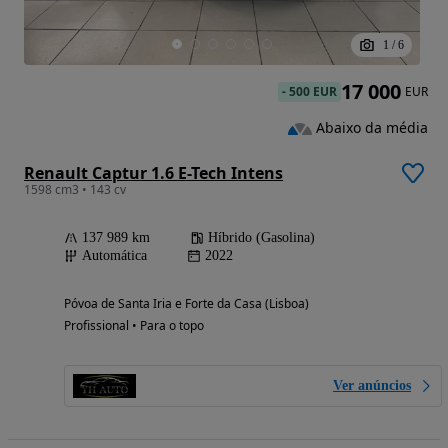
1
/
6
17 000
-
500 EUR
EUR
Abaixo da média
Renault Captur 1.6 E-Tech Intens
1598 cm3 • 143 cv
137 989 km
Híbrido (Gasolina)
Automática
2022
Póvoa de Santa Iria e Forte da Casa (Lisboa)
Profissional • Para o topo
Ver anúncios