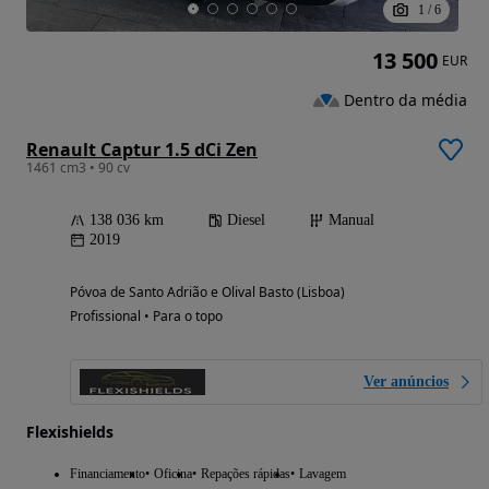
1
/
6
13 500
EUR
Dentro da média
Renault Captur 1.5 dCi Zen
1461 cm3 • 90 cv
138 036 km
Diesel
Manual
2019
Póvoa de Santo Adrião e Olival Basto (Lisboa)
Profissional • Para o topo
Ver anúncios
Flexishields
Financiamento
Oficina
Repações rápidas
Lavagem