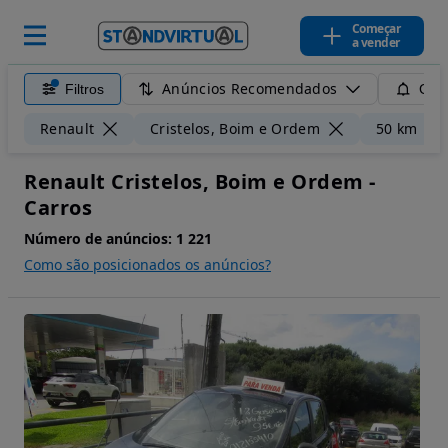
Começar
a vender
Anúncios Recomendados
Filtros
Guar
Renault
Cristelos, Boim e Ordem
50 km
Renault Cristelos, Boim e Ordem -
Carros
Número de anúncios:
1 221
Como são posicionados os anúncios?