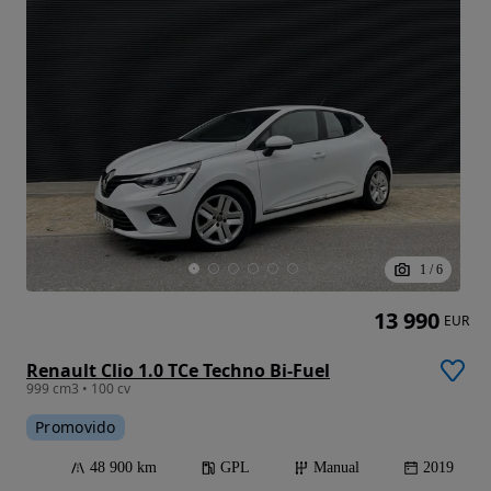
1
/
6
13 990
EUR
Renault Clio 1.0 TCe Techno Bi-Fuel
999 cm3 • 100 cv
Promovido
48 900 km
GPL
Manual
2019