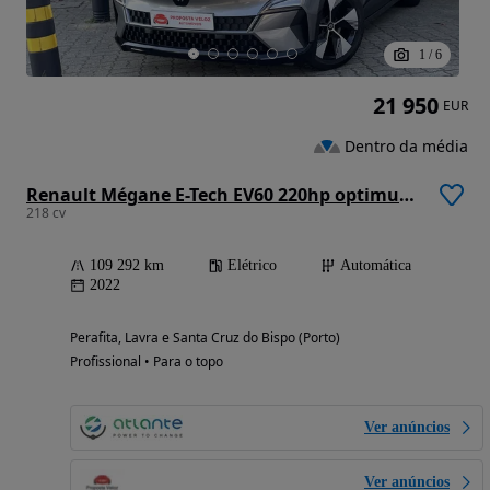
1
/
6
21 950
EUR
Dentro da média
Renault Mégane E-Tech EV60 220hp optimum charge Equilibre
218 cv
109 292 km
Elétrico
Automática
2022
Perafita, Lavra e Santa Cruz do Bispo (Porto)
Profissional • Para o topo
Ver anúncios
Ver anúncios