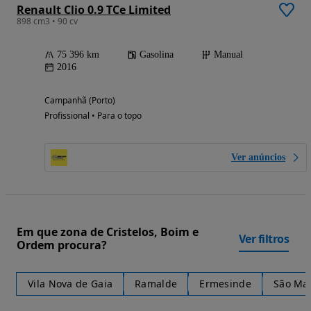
Renault Clio 0.9 TCe Limited
898 cm3 • 90 cv
75 396 km
Gasolina
Manual
2016
Campanhã (Porto)
Profissional • Para o topo
Ver anúncios
Em que zona de Cristelos, Boim e
Ver filtros
Ordem procura?
Vila Nova de Gaia
Ramalde
Ermesinde
São Mam