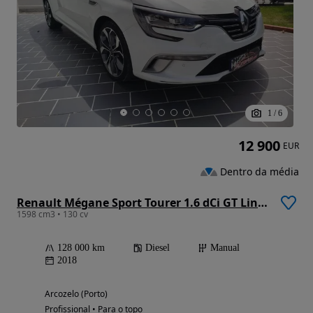
1
/
6
12 900
EUR
Dentro da média
Renault Mégane Sport Tourer 1.6 dCi GT Line J18
1598 cm3 • 130 cv
128 000 km
Diesel
Manual
2018
Arcozelo (Porto)
Profissional • Para o topo