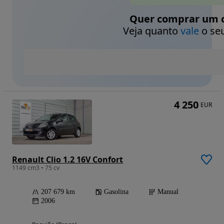
Quer comprar um c
Veja quanto
vale
o seu
4 250
EUR
Renault Clio 1.2 16V Confort
1149 cm3 • 75 cv
207 679 km
Gasolina
Manual
2006