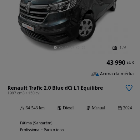
1
/
6
43 990
EUR
Acima da média
Renault Trafic 2.0 Blue dCi L1 Equilibre
1997 cm3 • 150 cv
64 543 km
Diesel
Manual
2024
Fátima (Santarém)
Profissional • Para o topo