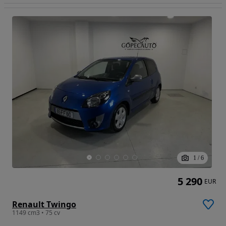
1
/
6
5 290
EUR
Renault Twingo
1149 cm3 • 75 cv