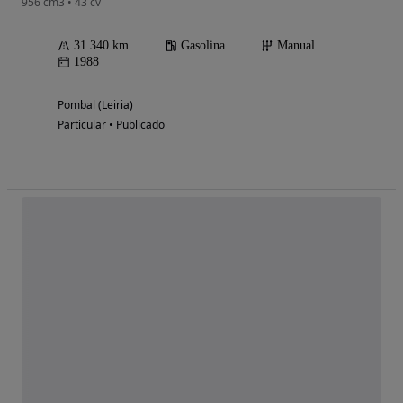
956 cm3 • 43 cv
31 340 km
Gasolina
Manual
1988
Pombal (Leiria)
Particular • Publicado