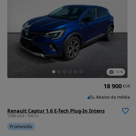
1
/
6
18 900
EUR
Abaixo da média
Renault Captur 1.6 E-Tech Plug-In Intens
1598 cm3 • 160 cv
Promovido