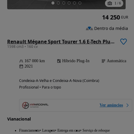
1
/
6
14 250
EUR
Dentro da média
Renault Mégane Sport Tourer 1.6 E-Tech Plug-In Hybrid Techno
1598 cm3 • 160 cv
167 000 km
Híbrido Plug-In
Automática
2021
Condeixa-A-Velha e Condeixa-A-Nova (Coimbra)
Profissional • Para o topo
Ver anúncios
Vianacional
Financiamento
Lavagem
Entrega em casa
Serviço de reboque