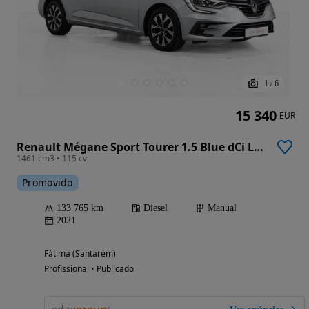
1
/
6
15 340
EUR
Renault Mégane Sport Tourer 1.5 Blue dCi Limited
1461 cm3 • 115 cv
Promovido
133 765 km
Diesel
Manual
2021
Fátima (Santarém)
Profissional • Publicado