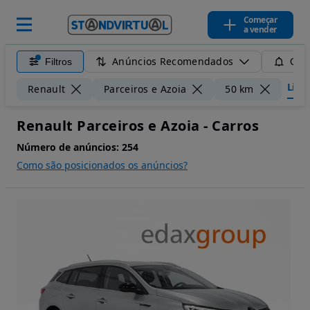
Começar
a vender
Anúncios Recomendados
Filtros
Guar
Limpa
Renault
Parceiros e Azoia
50 km
Renault Parceiros e Azoia - Carros
Número de anúncios:
254
Como são posicionados os anúncios?