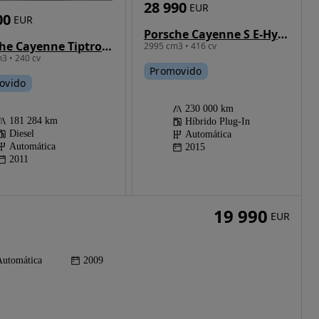
28 990
EUR
00
EUR
Porsche Cayenne S E-Hybrid
Porsche Cayenne Tiptronic
2995 cm3 • 416 cv
3 • 240 cv
Promovido
ovido
230 000 km
181 284 km
Híbrido Plug-In
Diesel
Automática
Automática
2015
2011
19 990
EUR
Automática
2009