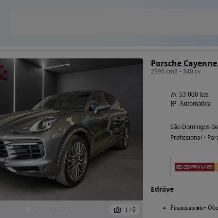
Porsche Cayenne 
2995 cm3 • 340 cv
53 000 km
Automática
São Domingos de 
Profissional • Par
Edriive
Financiamento
Ofic
1
/
6