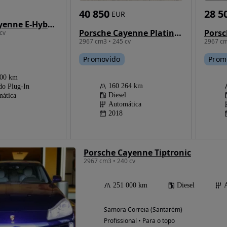
40 850
28 5
EUR
Porsche Cayenne E-Hybrid
Porsche Cayenne Platinum Edition
cv
2967 cm3 • 245 cv
2967 cm
Promovido
Prom
000 km
160 264 km
do Plug-In
Diesel
ática
Automática
2018
Porsche Cayenne Tiptronic
2967 cm3 • 240 cv
251 000 km
Diesel
Samora Correia (Santarém)
Profissional • Para o topo