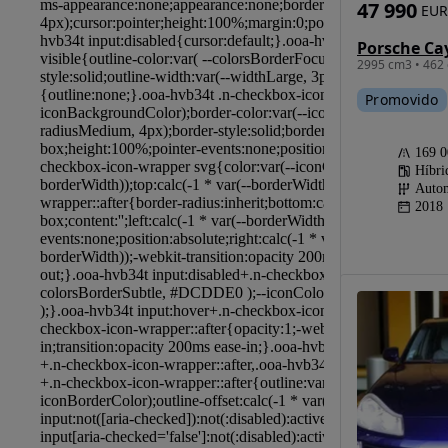
47 990
EUR
2995 cm3 • 462 
Promovido
169 
Híbri
Autom
2018