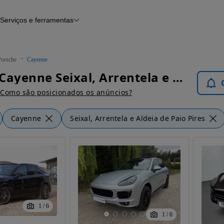
Serviços e ferramentas
Financiamento
Avaliar o meu carro
iamento
Serviço de check-up
Histórico do veículo
Porsche
Cayenne
Notícias e artigos
Porsche Cayenne Seixal, Arrentela e Aldeia de Paio Pires - Carros
Como são posicionados os anúncios?
Cayenne
Seixal, Arrentela e Aldeia de Paio Pires
1
/
6
1
/
6