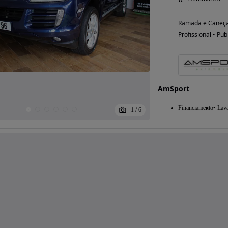
Ramada e Caneça
Profissional • Pub
AmSport
Financiamento
Lav
1
/
6