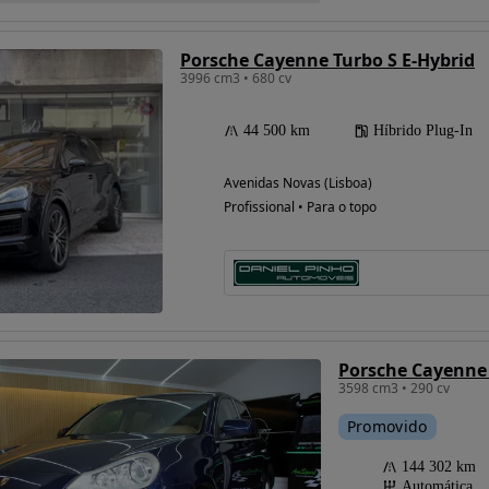
Porsche Cayenne Turbo S E-Hybrid
3996 cm3 • 680 cv
44 500 km
Híbrido Plug-In
Avenidas Novas (Lisboa)
Profissional • Para o topo
Porsche Cayenne 
3598 cm3 • 290 cv
Promovido
144 302 km
Automática