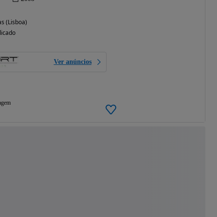
s (Lisboa)
licado
Ver anúncios
agem