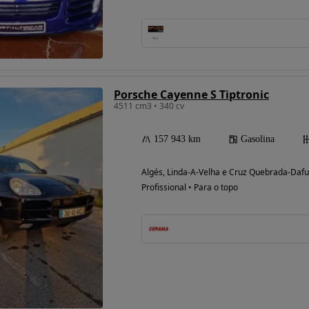
Possibilidade de
financiamento
Porsche Cayenne S Tiptronic
4511 cm3 • 340 cv
157 943 km
Gasolina
Algés, Linda-A-Velha e Cruz Quebrada-Dafu
Profissional • Para o topo