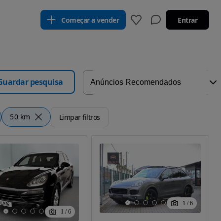
Começar a vender
Entrar
Guardar pesquisa
50 km
Limpar filtros
1
/
6
1
/
6